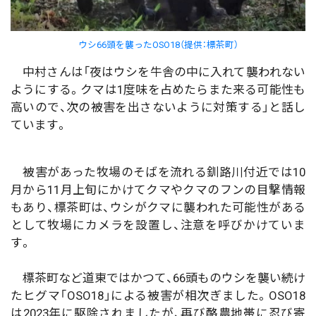
ウシ66頭を襲ったOSO18（提供：標茶町）
中村さんは「夜はウシを牛舎の中に入れて襲われない
ようにする。クマは1度味を占めたらまた来る可能性も
高いので、次の被害を出さないように対策する」と話し
ています。
被害があった牧場のそばを流れる釧路川付近では10
月から11月上旬にかけてクマやクマのフンの目撃情報
もあり、標茶町は、ウシがクマに襲われた可能性がある
として牧場にカメラを設置し、注意を呼びかけていま
す。
標茶町など道東ではかつて、66頭ものウシを襲い続け
たヒグマ「OSO18」による被害が相次ぎました。OSO18
は2023年に駆除されましたが、再び酪農地帯に忍び寄