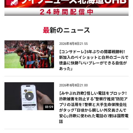
最新のニュース
2026年8月8日21:55
【コンサドーレ】5年ぶりの開幕戦勝利！
新加入のペイショットと白井のゴールで
徳島に快勝「いいプレーができる自信が
あった」
2026年8月8日21:00
【みやぶれ詐欺】怪しい電話をブロック！
詐欺被害を防止する"警察庁推奨"防犯ア
プリの活用を！警察と大手生命保険会社
03:59
がタッグ「日頃から親しい外交員さんで
安心」詐欺に使われた電話の7割は国際電
話