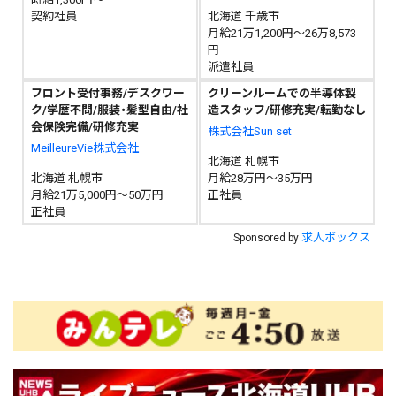
契約社員
北海道 千歳市
月給21万1,200円～26万8,573
円
派遣社員
フロント受付事務/デスクワー
クリーンルームでの半導体製
ク/学歴不問/服装・髪型自由/社
造スタッフ/研修充実/転勤なし
会保険完備/研修充実
株式会社Sun set
MeilleureVie株式会社
北海道 札幌市
北海道 札幌市
月給28万円～35万円
月給21万5,000円～50万円
正社員
正社員
求人ボックス
Sponsored by