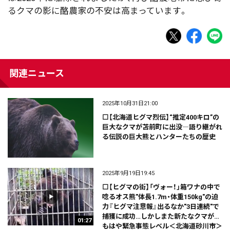
るクマの影に酪農家の不安は高まっています。
関連ニュース
2025年10月31日21:00
⬜【北海道ヒグマ烈伝】“推定400キロ”の
巨大なクマが苫前町に出没―語り継がれ
る伝説の巨大熊とハンターたちの歴史
2025年9月19日19:45
⬜【ヒグマの街】「ヴォー！」箱ワナの中で
唸るオス熊"体長1.7m・体重150kg"の迫
力『ヒグマ注意報』出るなか"3日連続"で
捕獲に成功…しかしまた新たなクマが…
01:27
もはや緊急事態レベル＜北海道砂川市＞