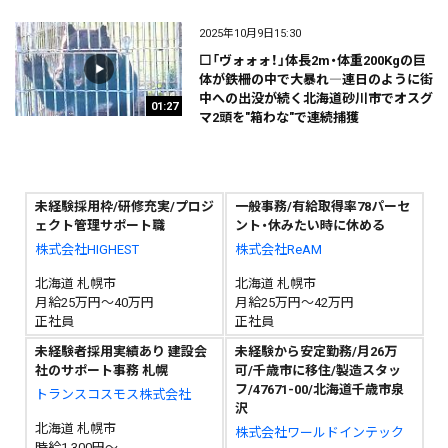
2025年10月9日15:30
⬜「ヴォォォ！」体長2m・体重200Kgの巨
体が鉄柵の中で大暴れ―連日のように街
中への出没が続く北海道砂川市でオスグ
01:27
マ2頭を"箱わな"で連続捕獲
未経験採用枠/研修充実/プロジ
一般事務/有給取得率78パーセ
ェクト管理サポート職
ント・休みたい時に休める
株式会社HIGHEST
株式会社ReAM
北海道 札幌市
北海道 札幌市
月給25万円～40万円
月給25万円～42万円
正社員
正社員
未経験者採用実績あり 建設会
未経験から安定勤務/月26万
社のサポート事務 札幌
可/千歳市に移住/製造スタッ
フ/47671-00/北海道千歳市泉
トランスコスモス株式会社
沢
北海道 札幌市
株式会社ワールドインテック
時給1,300円～