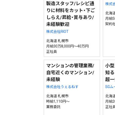
製造スタッフ/レシピ通
株式
りに材料をカット・下ご
北海道
しらえ/昇給・賞与あり/
月給58
未経験歓迎
契約
株式会社RIOT
北海道 札幌市
月給30万8,000円～40万円
正社員
マンションの管理業務/
小型
自宅近くのマンション/
知る
未経験
超一
株式会社うぇるねす
SG
北海道 札幌市
北海道
時給1,110円～
月給26
業務委託
正社