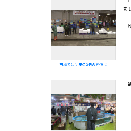
再
ま
期
配信日
きのう
08月05日
市場では例年の3倍の高値に
観
カテゴリ
事件・事故
社会
エリア
道北
道央
道南