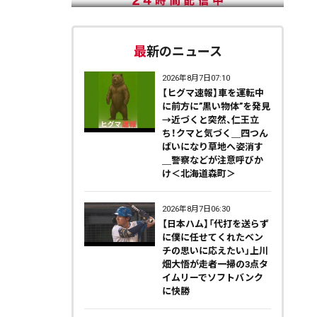
最新のニュース
2026年8月7日07:10
【ヒグマ速報】車を運転中
に前方に”黒い物体”を発見
→近づくと突然、仁王立
ち！クマと気づく＿四つん
ばいになり草地へ姿消す
＿警察などが注意呼びか
け＜北海道森町＞
2026年8月7日06:30
【日本ハム】「代打を送らず
に僕に任せてくれたベン
チの思いに応えたい」上川
畑大悟が走者一掃の3点タ
イムリーでソフトバンク
に快勝