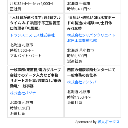
月給32万円～64万4,000円
北海道 千歳市
正社員
時給1,400円～
「入社日が選べます」週5日フル
「日払い・週払いOK」木質ボー
タイム みずほ銀行 不正監視窓
ドの製造/未経験OK/土日休
口管理者「札幌駅」
み/3交替
トランスコスモス株式会社
株式会社ジャパンクリエイト
北日本事業統括部
北海道 札幌市
時給1,550円～
北海道 苫小牧市
アルバイト・パート
時給1,500円
派遣社員
一般事務/東苗穂/電力グループ
西区の健康診断センターにて
会社でのデータ入力など事務
一般事務のお仕事
サポートお仕事/残業なし/車通
株式会社アシタバ
勤可/一般事務
北海道 札幌市
株式会社パソナ
時給1,350円～
北海道 札幌市
派遣社員
時給1,520円
派遣社員
求人ボックス
Sponsored by