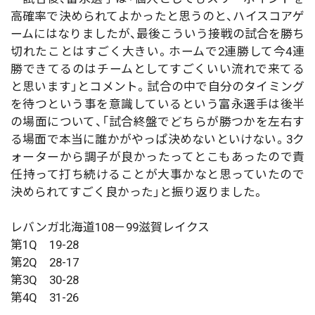
高確率で決められてよかったと思うのと、ハイスコアゲ
ームにはなりましたが、最後こういう接戦の試合を勝ち
切れたことはすごく大きい。ホームで2連勝して今4連
勝できてるのはチームとしてすごくいい流れで来てる
と思います」とコメント。試合の中で自分のタイミング
を待つという事を意識しているという富永選手は後半
の場面について、「試合終盤でどちらが勝つかを左右す
る場面で本当に誰かがやっぱ決めないといけない。3ク
ォーターから調子が良かったってとこもあったので責
任持って打ち続けることが大事かなと思っていたので
決められてすごく良かった」と振り返りました。
レバンガ北海道108－99滋賀レイクス
第1Q 19-28
第2Q 28-17
第3Q 30-28
第4Q 31-26