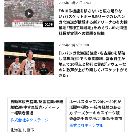
2025年10月23日06:40
「今ある機能を移さないと広さ足りな
い」バスケットボールBリーグのレバン
ガ北海道が構想する新アリーナの有力候
00:38
補地「苗穂工場跡地」をめぐり、JR北海道
社長が実現への課題を指摘
2025年10月6日19:30
【レバンガ北海道】強豪・名古屋Dを撃破
し開幕2戦目で今季初勝利…富永啓生が
地元で20得点と勝利に貢献「アウェーな
のに歓声が上がり楽しくバスケットがで
きた」
自動車販売営業/反響営業/未経
ホールスタッフ/20代～30代が
験歓迎/中古車販売・ディーラ
活躍中/週3～・接客経験のある
ー経験者優遇
方 チーズケーキのスイーツ販
売@新千歳空港/北海道/千歳市
株式会社ネクステージ
株式会社ディンプル
北海道 札幌市