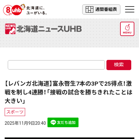
週間番組表
MENU
検索
【レバンガ北海道】富永啓生7本の3Pで25得点！激
戦を制し4連勝！「接戦の試合を勝ちきれたことは
大きい」
スポーツ
2025年11月9日20:40