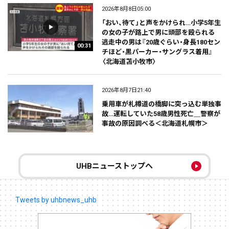
2026年8月8日05:00
「おい、待て」と声をかけられ…小学5年生
の女の子が路上で男に頭部を殴られる
逃走中の男は『20歳ぐらい・身長180セン
00:31
チほど・黒パーカー・サングラス着用』
〈北海道苫小牧市〉
2026年8月7日21:40
乗用車が札樽道の橋脚に突っ込む単独事
故…運転していた58歳男性死亡＿警察が
事故の原因調べる＜北海道札幌市＞
UHBニューストップへ
Tweets by uhbnews_uhb