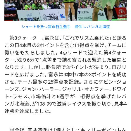
シュートを放つ富永啓生選手 提供 レバンガ北海道
第3クォーター、富永は、「これでリズム乗れた」と語る
この日4本目の3ポイントを含む11得点を挙げ、チームに
勢いをもたらしました。4点リードで迎えた第4クォー
ター、残り6分で1点差まで詰め寄られる緊迫した展開と
なります。しかし、勝負所で3ポイントが決まり、再びリ
ードを広げました。富永は9本中7本の3ポイントを成功
させ、チーム最多の25得点を記録。さらにケビン・ジョ
ーンズ、ジョン・ハーラー、ジャリル・オカフォー、ドワイ
ト・ラモス、市場脩斗と6選手が二桁得点を挙げたレバ
ンガ北海道、が108-99で滋賀レイクスを振り切り、見事4
連勝を達成しました。
試合後、富永選手は「個人としてもスリーポイントを