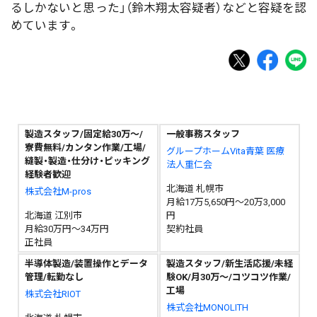
るしかないと思った」（鈴木翔太容疑者）などと容疑を認
めています。
製造スタッフ/固定給30万～/
一般事務スタッフ
寮費無料/カンタン作業/工場/
グループホームVita青葉 医療
縫製・製造・仕分け・ピッキング
法人重仁会
経験者歓迎
北海道 札幌市
株式会社M-pros
月給17万5,650円～20万3,000
北海道 江別市
円
月給30万円～34万円
契約社員
正社員
半導体製造/装置操作とデータ
製造スタッフ/新生活応援/未経
管理/転勤なし
験OK/月30万～/コツコツ作業/
工場
株式会社RIOT
株式会社MONOLITH