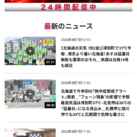
最新のニュース
2026年8月7日12:10
【北海道の天気 7日(金)】津別町で37℃予
報…東京より暑い北海道！あすは猛暑日
解放も雷雨のおそれ＿来週は台風15号
01:31
も接近
2026年8月7日11:55
北海道で今季初の「熱中症警戒アラー
ト」発表＿“フェーン現象”の影響で予想
最高気温は津別町37℃・北見市は36℃の
00:42
『猛暑日』になる見込み＿札幌市と旭川
市でも33℃と広範囲で危険な暑さに
2026年8月7日11:55