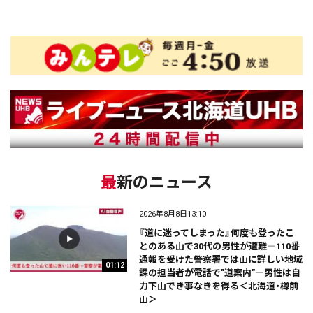
最新のニュース
2026年8月8日13:10
『道に迷ってしまった』何度も登ったこ
とのある山で30代の男性が遭難―110番
通報を受けた警察署では山に詳しい地域
01:12
課の担当者が電話で"道案内"―男性は自
力下山でき事なきを得る＜北海道・樽前
山＞