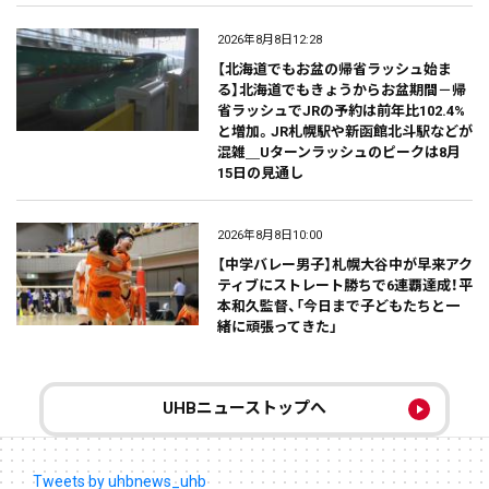
2026年8月8日12:28
【北海道でもお盆の帰省ラッシュ始ま
る】北海道でもきょうからお盆期間－帰
省ラッシュでJRの予約は前年比102.4%
と増加。JR札幌駅や新函館北斗駅などが
混雑＿Uターンラッシュのピークは8月
15日の見通し
2026年8月8日10:00
【中学バレー男子】札幌大谷中が早来アク
ティブにストレート勝ちで6連覇達成！平
本和久監督、「今日まで子どもたちと一
緒に頑張ってきた」
UHBニューストップへ
Tweets by uhbnews_uhb