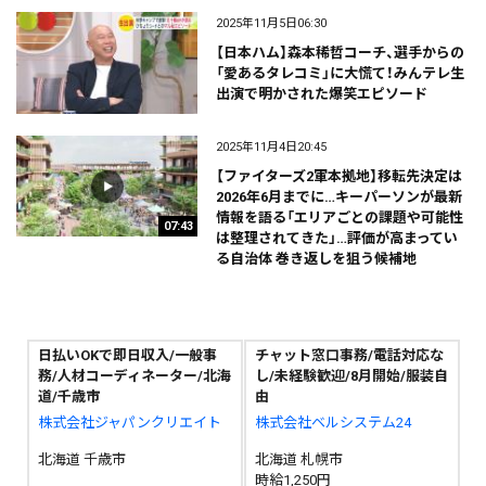
2025年11月5日06:30
【日本ハム】森本稀哲コーチ、選手からの
「愛あるタレコミ」に大慌て！みんテレ生
出演で明かされた爆笑エピソード
2025年11月4日20:45
【ファイターズ2軍本拠地】移転先決定は
2026年6月までに…キーパーソンが最新
情報を語る「エリアごとの課題や可能性
07:43
は整理されてきた」…評価が高まってい
る自治体 巻き返しを狙う候補地
日払いOKで即日収入/一般事
チャット窓口事務/電話対応な
務/人材コーディネーター/北海
し/未経験歓迎/8月開始/服装自
道/千歳市
由
株式会社ジャパンクリエイト
株式会社ベルシステム24
北海道 千歳市
北海道 札幌市
時給1,250円