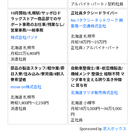
アルバイト・パート / 契約社員
10月開始/札幌駅/サッポロド
正社員タクシードライバー
ラッグストアー商品部でのサ
No.1タクシーネットワーク 興
ポート事務のお仕事/残業なし/
亜第一交通株式会社
営業事務/一般事務
北海道 札幌市
株式会社パソナ
月給18万円～25万円
北海道 札幌市
正社員 / アルバイト・パート
月給22万6,800円
派遣社員
部品の製造スタッフ/軽作業/即
自動車整備士/車・航空機製造/
日入寮/住み込み/寮完備/8割入
機械メンテ 整備士 経験不問 マ
寮希望者
ツダ車を支える誇り高き仲間
に 賞与有
move on株式会社
北海道マツダ販売株式会社
北海道 札幌市
時給1,800円～2,250円
北海道 小樽市
派遣社員
月給18万5,000円～36万5,000
円
正社員
求人ボックス
Sponsored by