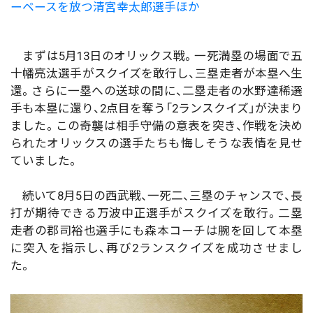
ーベースを放つ清宮幸太郎選手ほか
まずは5月13日のオリックス戦。一死満塁の場面で五
十幡亮汰選手がスクイズを敢行し、三塁走者が本塁へ生
還。さらに一塁への送球の間に、二塁走者の水野達稀選
手も本塁に還り、2点目を奪う「2ランスクイズ」が決まり
ました。この奇襲は相手守備の意表を突き、作戦を決め
られたオリックスの選手たちも悔しそうな表情を見せ
ていました。
続いて8月5日の西武戦、一死二、三塁のチャンスで、長
打が期待できる万波中正選手がスクイズを敢行。二塁
走者の郡司裕也選手にも森本コーチは腕を回して本塁
に突入を指示し、再び2ランスクイズを成功させまし
た。