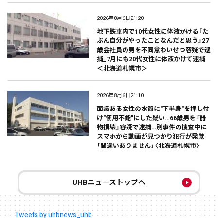
2026年8月6日21:20
地下鉄車内で10代女性に体液かける『た
ぶん自分がやったことなんだと思う』27
歳会社員の男を不同意わいせつ容疑で逮
捕_7月にも20代女性に体液かけて逮捕
＜北海道札幌市＞
2026年8月6日21:10
面識ある女性の水筒に"下半身"を押し付
け"使用不能"にした疑い…66歳男を『器
物損壊』容疑で逮捕…別事件の捜査中に
スマホから動画が見つかり犯行が発覚
「間違いありません」〈北海道札幌市〉
UHBニューストップへ
Tweets by uhbnews_uhb