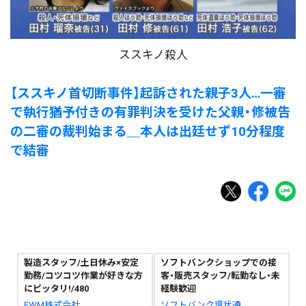
ススキノ殺人
【ススキノ首切断事件】起訴された親子3人…一審
で執行猶予付きの有罪判決を受けた父親・修被告
の二審の裁判始まる＿本人は出廷せず10分程度
で結審
製造スタッフ/土日休み×安定
ソフトバンクショップでの接
勤務/コツコツ作業が好きな方
客・販売スタッフ/転勤なし・未
にピッタリ!/480
経験歓迎
FWM株式会社
ソフトバンク環状通