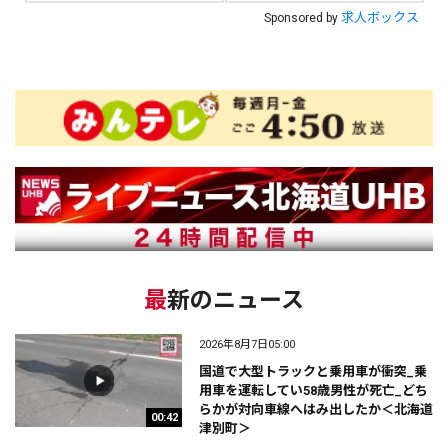
求人ボックス
Sponsored by
最新のニュース
2026年8月7日05:00
国道で大型トラックと乗用車が衝突_乗
用車を運転してい58歳男性が死亡_どち
らかが対向車線へはみ出したか＜北海道
00:42
津別町＞