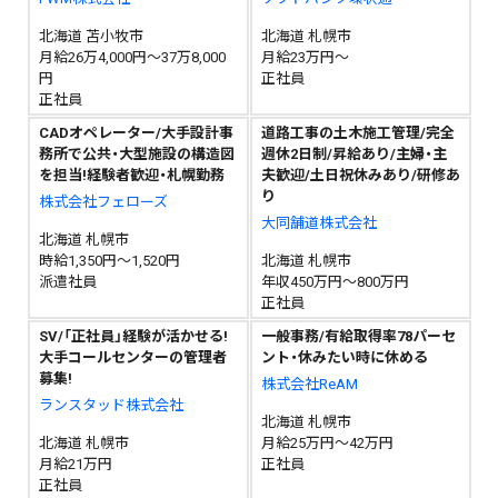
北海道 苫小牧市
北海道 札幌市
月給26万4,000円～37万8,000
月給23万円～
円
正社員
正社員
CADオペレーター/大手設計事
道路工事の土木施工管理/完全
務所で公共・大型施設の構造図
週休2日制/昇給あり/主婦・主
を担当!経験者歓迎・札幌勤務
夫歓迎/土日祝休みあり/研修あ
り
株式会社フェローズ
大同舗道株式会社
北海道 札幌市
時給1,350円～1,520円
北海道 札幌市
派遣社員
年収450万円～800万円
正社員
SV/「正社員」経験が活かせる!
一般事務/有給取得率78パーセ
大手コールセンターの管理者
ント・休みたい時に休める
募集!
株式会社ReAM
ランスタッド株式会社
北海道 札幌市
北海道 札幌市
月給25万円～42万円
月給21万円
正社員
正社員