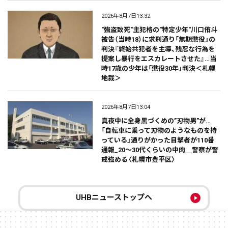
2026年8月7日13:32
"強盗致死"主犯格の"特定少年"川口侑斗
被告（当時18）に求刑通り「無期懲役」の
判決『終始共犯者を主導、残忍な行為を
提案し暴行をエスカレートさせた』…当
時17歳の少年は「懲役30年」判決＜札幌
地裁＞
2026年8月7日13:04
真夜中に全身黒づくめの”刃物男”が…
「自転車に乗って刃物のようなものを持
っている」通りがかった目撃者が110番
通報_20～30代くらいの中肉＿警察が警
戒強める〈札幌市豊平区〉
UHBニューストップへ