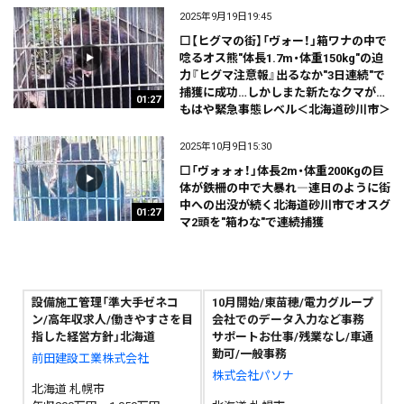
2025年9月19日19:45
⬜【ヒグマの街】「ヴォー！」箱ワナの中で
唸るオス熊"体長1.7m・体重150kg"の迫
力『ヒグマ注意報』出るなか"3日連続"で
捕獲に成功…しかしまた新たなクマが…
01:27
もはや緊急事態レベル＜北海道砂川市＞
2025年10月9日15:30
⬜「ヴォォォ！」体長2m・体重200Kgの巨
体が鉄柵の中で大暴れ―連日のように街
中への出没が続く北海道砂川市でオスグ
01:27
マ2頭を"箱わな"で連続捕獲
設備施工管理「準大手ゼネコ
10月開始/東苗穂/電力グループ
ン/高年収求人/働きやすさを目
会社でのデータ入力など事務
指した経営方針」北海道
サポートお仕事/残業なし/車通
勤可/一般事務
前田建設工業株式会社
株式会社パソナ
北海道 札幌市