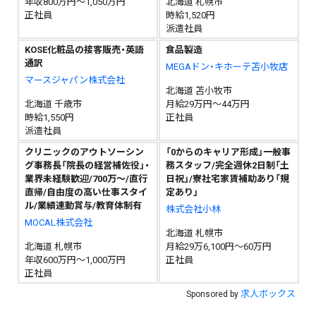
年収800万円～1,050万円
北海道 札幌市
正社員
時給1,520円
派遣社員
KOSE化粧品の接客販売・英語
食品製造
通訳
MEGAドン・キホーテ苫小牧店
マースジャパン株式会社
北海道 苫小牧市
北海道 千歳市
月給29万円～44万円
時給1,550円
正社員
派遣社員
クリニックのアウトソーシン
「0からのキャリア形成」一般事
グ事務長「院長の経営補佐役」・
務スタッフ/完全週休2日制「土
業界未経験歓迎/700万～/直行
日祝」/寮社宅家賃補助あり「規
直帰/自由度の高い仕事スタイ
定あり」
ル/業績連動賞与/教育体制有
株式会社小林
MOCAL株式会社
北海道 札幌市
北海道 札幌市
月給29万6,100円～60万円
年収600万円～1,000万円
正社員
正社員
求人ボックス
Sponsored by