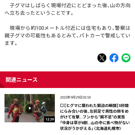
子グマはしばらく現場付近にとどまった後、山の方向
へ立ち去ったということです。
現場から約100メートル付近には住宅もあり、警察は
親子グマの可能性もあるとみて、パトカーで警戒してい
ます。
関連ニュース
2025年9月29日20:50
⬜【ヒグマに襲われた緊迫の瞬間】5秒間
にらみ合いの後、左前足で男性の顔をめ
がけて攻撃…フンから“餌不足”の実態
12:29
「中身は草が8割…山の中に食べ物がない
状況がうかがえる」〈北海道札幌市〉