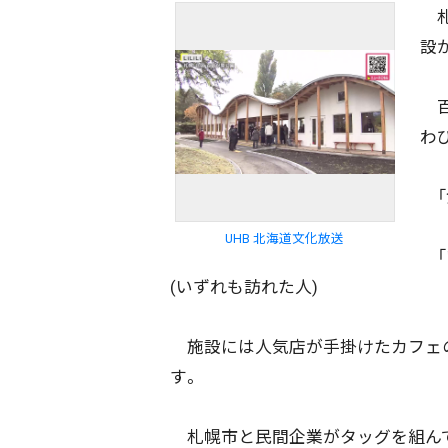
札
設
百
わ
「
UHB 北海道文化放送
「
(いずれも訪れた人)
施設には人気店が手掛けたカフェの
す。
配信日
きのう
08月07日
札幌市と民間企業がタッグを組んで生ま