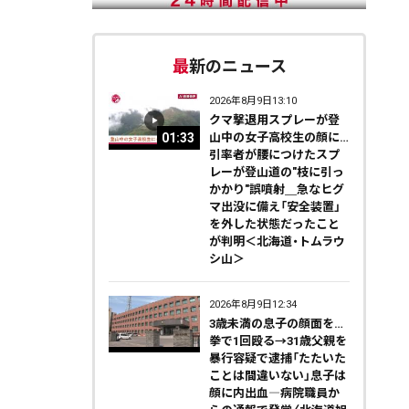
最新のニュース
2026年8月9日13:10
クマ撃退用スプレーが登
01:33
山中の女子高校生の顔に…
引率者が腰につけたスプ
レーが登山道の"枝に引っ
かかり"誤噴射＿急なヒグ
マ出没に備え「安全装置」
を外した状態だったこと
が判明＜北海道・トムラウ
シ山＞
2026年8月9日12:34
3歳未満の息子の顔面を…
拳で1回殴る→31歳父親を
暴行容疑で逮捕「たたいた
ことは間違いない」息子は
顔に内出血―病院職員か