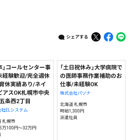
政治
道内経済
くらし・医療
エンタメ・スポーツ
シェアする
道東
全道
道外
卒」コールセンター事
「土日祝休み」大学病院で
絞り込み検索
未経験歓迎/完全週休
の医師事務作業補助のお
/育休実績あり/ネイ
仕事/未経験OK
ピアスOK札幌市中央
株式会社パソナ
五条西2丁目
~
北海道 札幌市
社ELシステム
時給1,300円
派遣社員
地域で絞る
キーワードで
 札幌市
5万100円～32万円
員