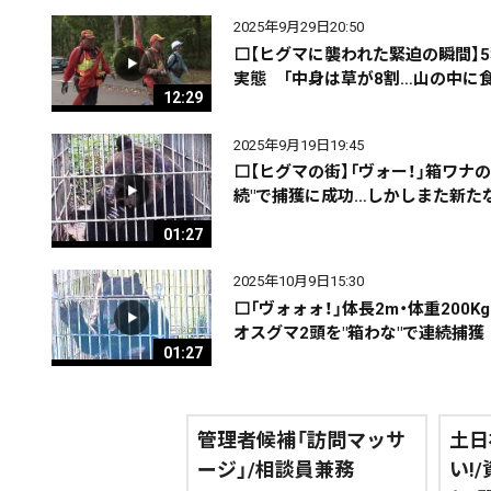
2025年9月29日20:50
配信日
きのう
08月04日
⬜【ヒグマに襲われた緊迫の瞬間】
実態 「中身は草が8割…山の中に
12:29
カテゴリ
事件・事故
社会
2025年9月19日19:45
⬜【ヒグマの街】「ヴォー！」箱ワナの
続"で捕獲に成功…しかしまた新た
エリア
道北
道央
道南
01:27
2025年10月9日15:30
⬜「ヴォォォ！」体長2m・体重20
オスグマ2頭を"箱わな"で連続捕獲
01:27
期間を絞る
管理者候補「訪問マッサ
土日
ージ」/相談員兼務
い!
カテゴリで絞る