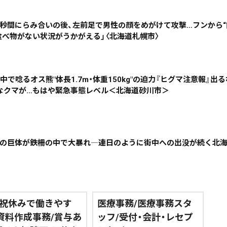
08月03日
08月02日
08月01日
07月31日
5秒間にらみ合いの後、左前足で男性の顔をめがけて攻撃…フンから“
食べ物がない状況がうかがえる」〈北海道札幌市〉
政治
道内経済
くらし・医療
エンタメ・スポーツ
中で唸るオス熊"体長1.7m・体重150kg"の迫力『ヒグマ注意報』出る
なクマが…もはや緊急事態レベル＜北海道砂川市＞
道東
全道
道外
絞り込み検索
0Kgの巨体が鉄柵の中で大暴れ―連日のように街中への出没が続く北
~
祝休みで働きやす
医療事務/医療事務スタ
/資料作成事務/賞与あ
ッフ/受付・会計・レセプ
地域で絞る
キーワードで