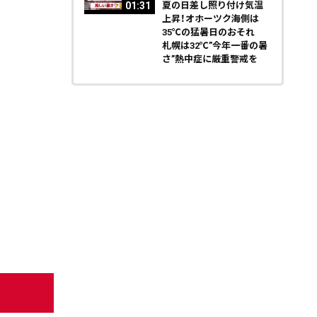
01:31
夏の日差し照り付け気温
上昇！オホーツク海側は
35℃の猛暑日のおそれ
札幌は32℃”今年一番の暑
さ”熱中症に厳重警戒を