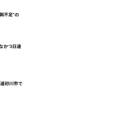
餌不足”の
天気
コラム・特集
なか"3日連
海道砂川市で
絞る