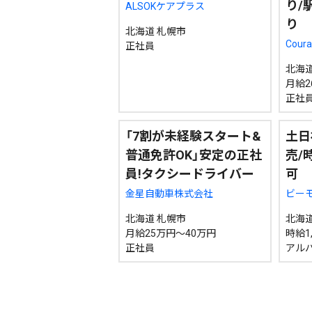
り/
ALSOKケアプラス
り
北海道 札幌市
Cour
正社員
北海道
月給26
正社
「7割が未経験スタート&
土日
普通免許OK」安定の正社
売/
員!タクシードライバー
可
金星自動車株式会社
ビー
北海道 札幌市
北海道
月給25万円～40万円
時給1,
正社員
アル