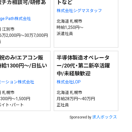
駅チカ相談可/研修あ
トなど
株式会社シグマスタッフ
age Path株式会社
北海道 札幌市
時給1,250円～
検索
 江別市
派遣社員
万2,000円～30万7,000円
員
祝のみ!エアコン販
半導体製造オペレータ
時給1300円～/日払い
ー/20代・第二新卒活躍
中/未経験歓迎
モーション株式会社
株式会社LOP
 札幌市
北海道 札幌市
300円～1,500円
月給28万円～40万円
バイト・パート
正社員
求人ボックス
Sponsored by