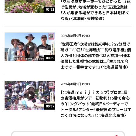
「以前は草がボーボーでひどかった…」花
で住民が、地域が変わった！支援企業は
03:32
「人が集まる場ができると日本は明るく
なる」〈北海道・東神楽町〉
2026年8月9日19:00
”世界王者”の栄誉は誰の手に？22分間で
磯ガニ30匹！『世界磯ガニ釣り選手権』個
人の部と団体の部で計133人参加→団体
00:39
優勝した札幌市の家族は…「生まれて今
までで一番幸せです！」〈北海道留萌市〉
2026年8月9日19:00
【北海道 ｍｅｉｊｉ カップ】プロ3年目
の吉澤柚月がツアー初勝利！15番で会心
の"ロングパット"最終日5バーディーで
00:37
トータル8アンダー「最終日のプレーはす
ごく自信になった」〈北海道北広島市〉