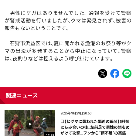
男性にケガはありませんでした。通報を受けて警察
が警戒活動を行いましたが、クマは発見されず、被害の
報告もないということです。
石狩市浜益区では、夏に開かれる漁港のお祭り等がク
マの出没が多発することから中止になっていて、警察
は、夜釣りなどは控えるよう呼び掛けています。
関連ニュース
2025年9月29日20:50
⬜【ヒグマに襲われた緊迫の瞬間】5秒間
にらみ合いの後、左前足で男性の顔をめ
がけて攻撃…フンから“餌不足”の実態
12:29