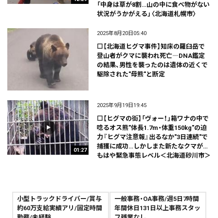
「中身は草が8割…山の中に食べ物がない
状況がうかがえる」〈北海道札幌市〉
2025年8月20日05:40
⬜【北海道ヒグマ事件】知床の羅臼岳で
登山者がクマに襲われ死亡―DNA鑑定
の結果、男性を襲ったのは遺体の近くで
駆除された"母熊"と断定
2025年9月19日19:45
⬜【ヒグマの街】「ヴォー！」箱ワナの中で
唸るオス熊"体長1.7m・体重150kg"の迫
力『ヒグマ注意報』出るなか"3日連続"で
捕獲に成功…しかしまた新たなクマが…
01:27
もはや緊急事態レベル＜北海道砂川市＞
小型トラックドライバー/賞与
一般事務・OA事務/週5日7時間
約60万支給実績アリ/固定時間
年間休日131日以上事務スタッ
勤務/未経験
フ残業なし