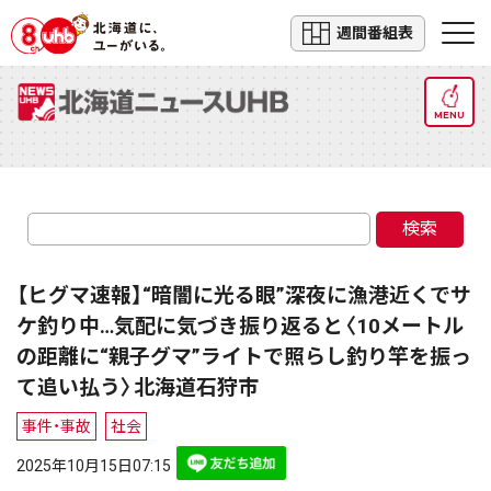
週間番組表
MENU
検索
【ヒグマ速報】“暗闇に光る眼”深夜に漁港近くでサ
ケ釣り中…気配に気づき振り返ると〈10メートル
の距離に“親子グマ”ライトで照らし釣り竿を振っ
て追い払う〉北海道石狩市
事件・事故
社会
2025年10月15日07:15