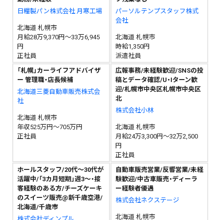
日糧製パン株式会社 月寒工場
パーソルテンプスタッフ株式
会社
北海道 札幌市
月給28万9,370円～33万6,945
北海道 札幌市
円
時給1,350円
正社員
派遣社員
「札幌」カーライフアドバイザ
広報事務/未経験歓迎/SNSの投
ー 管理職・店長候補
稿とデータ確認/U・Iターン歓
迎/札幌市中央区札幌市中央区
北海道三菱自動車販売株式会
北
社
株式会社小林
北海道 札幌市
年収525万円～705万円
北海道 札幌市
正社員
月給24万3,300円～32万2,500
円
正社員
ホールスタッフ/20代～30代が
自動車販売営業/反響営業/未経
活躍中/「3カ月短期」週3～・接
験歓迎/中古車販売・ディーラ
客経験のある方/チーズケーキ
ー経験者優遇
のスイーツ販売@新千歳空港/
株式会社ネクステージ
北海道/千歳市
北海道 札幌市
株式会社ディンプル