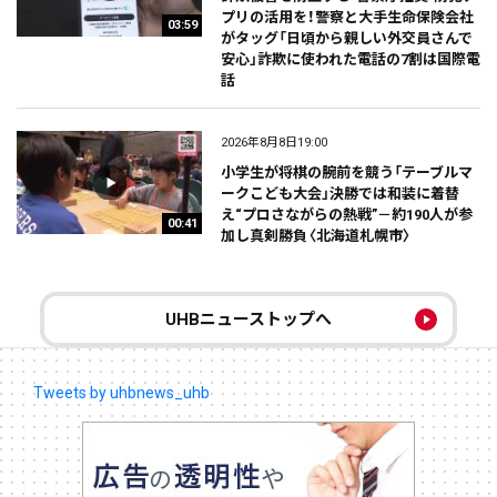
プリの活用を！警察と大手生命保険会社
03:59
がタッグ「日頃から親しい外交員さんで
安心」詐欺に使われた電話の7割は国際電
話
2026年8月8日19:00
小学生が将棋の腕前を競う「テーブルマ
ークこども大会」決勝では和装に着替
え“プロさながらの熱戦”－約190人が参
00:41
加し真剣勝負〈北海道札幌市〉
UHBニューストップへ
Tweets by uhbnews_uhb