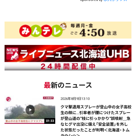
最新のニュース
2026年8月9日13:10
クマ撃退用スプレーが登山中の女子高校
生の顔に…引率者が腰につけたスプレー
が登山道の"枝に引っかかり"誤噴射＿急
01:33
なヒグマ出没に備え「安全装置」を外し
た状態だったことが判明＜北海道・トム
ラウシ山＞