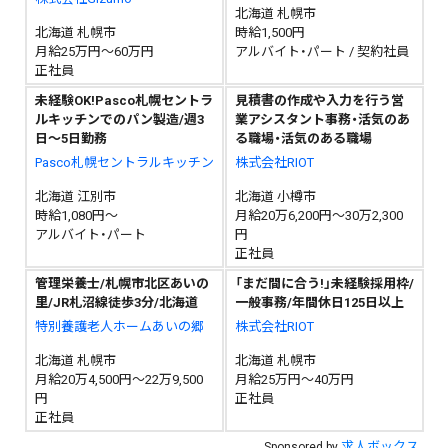
北海道 札幌市
北海道 札幌市
時給1,500円
月給25万円～60万円
アルバイト・パート / 契約社員
正社員
未経験OK!Pasco札幌セントラ
見積書の作成や入力を行う営
ルキッチンでのパン製造/週3
業アシスタント事務・活気のあ
日～5日勤務
る職場・活気のある職場
Pasco札幌セントラルキッチン
株式会社RIOT
北海道 江別市
北海道 小樽市
時給1,080円～
月給20万6,200円～30万2,300
アルバイト・パート
円
正社員
管理栄養士/札幌市北区あいの
「まだ間に合う!」未経験採用枠/
里/JR札沼線徒歩3分/北海道
一般事務/年間休日125日以上
特別養護老人ホームあいの郷
株式会社RIOT
北海道 札幌市
北海道 札幌市
月給20万4,500円～22万9,500
月給25万円～40万円
円
正社員
正社員
求人ボックス
Sponsored by