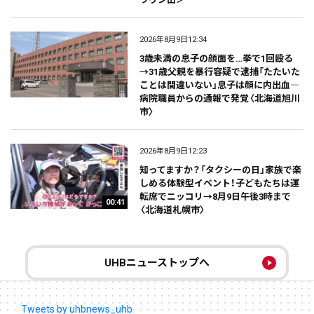
2026年8月9日12:34
3歳未満の息子の顔面を…拳で1回殴る
→31歳父親を暴行容疑で逮捕「たたいた
ことは間違いない」息子は顔に内出血―
病院職員からの通報で発覚〈北海道旭川
市〉
2026年8月9日12:23
知ってますか？「タクシーの日」家族で楽
しめる体験型イベント！子どもたちは運
転席でニッコリ→8月9日午後3時まで
00:41
〈北海道札幌市〉
UHBニューストップへ
Tweets by uhbnews_uhb