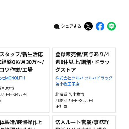
政治
道内経済
くらし・医療
エンタメ・スポーツ
シェアする
道東
全道
道外
スタッフ/新生活応
登録販売者/賞与あり/4
絞り込み検索
未経験OK/月30万～/
週8休以上/調剤・ドラッ
コツ作業/工場
グストア
社MONOLITH
株式会社ツルハ ツルハドラッグ
~
苫小牧王子店
 札幌市
0万円～34万円
北海道 苫小牧市
地域で絞る
キーワードで
員
月給21万円～25万円
正社員
体製造/装置操作と
法人ルート営業/事務経