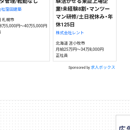
タ管理/転勤なし
験活かせる東証上場企
検索
業!未経験8割・マンツー
会社窪田建築
マン研修/土日祝休み・年
 札幌市
休125日
万5,000円～40万5,000円
員
株式会社レント
北海道 苫小牧市
月給25万円～34万8,000円
正社員
求人ボックス
Sponsored by