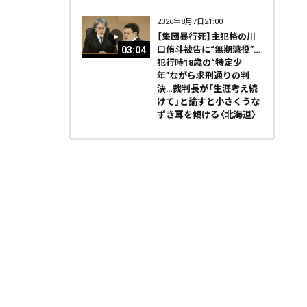
2026年8月7日21:00
【集団暴行死】主犯格の川
03:04
口侑斗被告に“無期懲役”…
犯行時18歳の“特定少
年”ながら求刑通りの判
決…裁判長が「生涯考え続
けて」と諭すと小さくうな
ずき耳を傾ける〈北海道〉