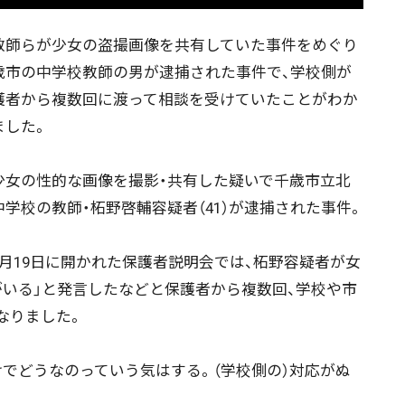
師らが少女の盗撮画像を共有していた事件をめぐり
歳市の中学校教師の男が逮捕された事件で、学校側が
護者から複数回に渡って相談を受けていたことがわか
ました。
女の性的な画像を撮影・共有した疑いで千歳市立北
中学校の教師・柘野啓輔容疑者（41）が逮捕された事件。
月19日に開かれた保護者説明会では、柘野容疑者が女
ニュース記事を探す
がいる」と発言したなどと保護者から複数回、学校や市
なりました。
08月05日
08月04日
08月03日
08月02日
でどうなのっていう気はする。（学校側の）対応がぬ