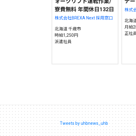
ォークリフト運転作業/
デー
寮費無料 年間休日132日
株式
株式会社BREXA Next 採用窓口
北海道
月給28
北海道 千歳市
正社
時給1,250円
派遣社員
Tweets by uhbnews_uhb