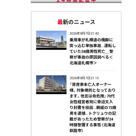
最新のニュース
2026年8月7日21:40
乗用車が札樽道の橋脚に
突っ込む単独事故…運転し
ていた58歳男性死亡＿警
察が事故の原因調べる＜
北海道札幌市＞
2026年8月7日21:15
『資産家未亡人オーナー
様。対象標的となっており
ます。他言は命危険』70代
女性経営者宛に脅迫文入
り封書を投函…親戚の72歳
男を逮捕…トクリュウの記
載があったため警察が24
時間警護する事態〈北海道
釧路市〉