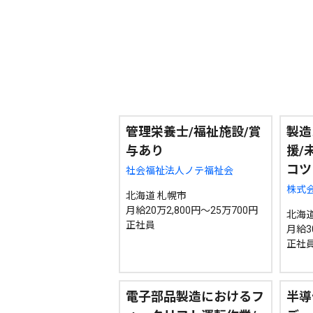
カテゴリ
事件・事故
社会
エリア
道北
道央
道南
管理栄養士/福祉施設/賞
製造
与あり
援/
コツ
社会福祉法人ノテ福祉会
期間を絞る
株式会
北海道 札幌市
月給20万2,800円～25万700円
北海道
正社員
月給3
カテゴリで絞る
正社
電子部品製造におけるフ
半導