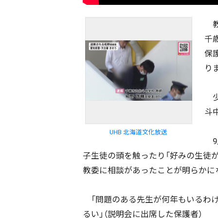
教
千
保
り
少
斗
UHB 北海道文化放送
9
子生徒の頭を触ったり「好みの生徒
教委に相談があったことが明らかに
配信日
きのう
08月06日
「問題のある先生が何年もいるわけ
るい」（説明会に出席した保護者）