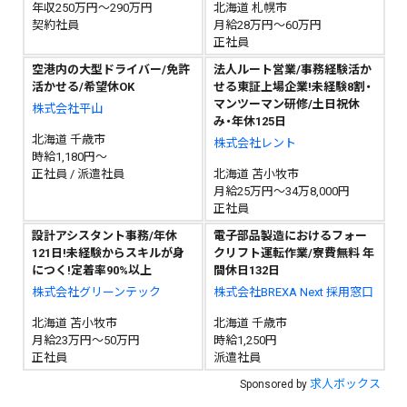
年収250万円～290万円
北海道 札幌市
契約社員
月給28万円～60万円
正社員
空港内の大型ドライバー/免許
法人ルート営業/事務経験活か
活かせる/希望休OK
せる東証上場企業!未経験8割・
マンツーマン研修/土日祝休
株式会社平山
み・年休125日
北海道 千歳市
株式会社レント
時給1,180円～
正社員 / 派遣社員
北海道 苫小牧市
月給25万円～34万8,000円
正社員
設計アシスタント事務/年休
電子部品製造におけるフォー
121日!未経験からスキルが身
クリフト運転作業/寮費無料 年
につく!定着率90%以上
間休日132日
株式会社グリーンテック
株式会社BREXA Next 採用窓口
北海道 苫小牧市
北海道 千歳市
月給23万円～50万円
時給1,250円
正社員
派遣社員
求人ボックス
Sponsored by