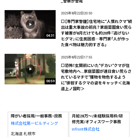
_警察が警戒
2025年8月22日20:50
⬜【専門家警鐘】住宅地に“人慣れクマ”続
出は重大事故の前兆？家庭菜園食い荒ら
す被害が8月だけでも約20件『逃げない
04:31
ヒグマ』に住民困惑―専門家「人が作っ
た食べ物は魅力的すぎる」
2025年8月22日17:55
⬜恐怖！玄関前にいた"デカい"クマが住
宅敷地内へ…家庭菜園が連日食い荒らさ
れているマチで"獲物を物色するよう
00:59
に"徘徊するクマの姿をキャッチ＜北海
道上ノ国町＞
障がい者採用/一般事務・庶務
月給28万～/未経験採用枠/研
修充実/オフィスワーク事務
株式会社第一ビルディング
infront株式会社
北海道 札幌市