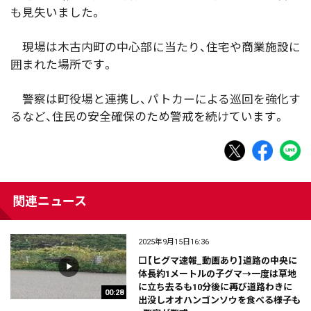
も見失いました。
現場は木古内町の中心部に当たり、住宅や商業施設に
囲まれた場所です。
警察は町役場と連携し、パトカーによる巡回を強化す
るなど、住民の安全確保のため警戒を続けています。
関連ニュース
2025年9月15日16:36
⬜【ヒグマ速報_動画あり】道路の中央に
体長約1メートルの子グマ→一度は草地
に立ち去るも10分後に再び道路わきに
00:28
出没しオオハンゴンソウを食べる様子も