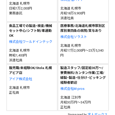
北海道 札幌市
日給1万2,000円
北海道 札幌市
業務委託
月給18万9,900円
派遣社員
食品工場での製造・検査/機械
医療事務/北海道札幌市厚別区
セット中心/シフト制/車通勤
厚別東四条の病院/賞与あり
OK
株式会社ソラスト
株式会社ワールドインテック
北海道 札幌市
北海道 札幌市
月給17万2,000円～23万5,340
時給1,400円
円
派遣社員
販売職/未経験OK/Stola.札幌
製造スタッフ/固定給30万～/
アピア店
寮費無料/カンタン作業/工場/
縫製・製造・仕分け・ピッキング
アイア株式会社
経験者歓迎
北海道 札幌市
株式会社M-pros
正社員
北海道 江別市
月給30万円～34万円
正社員
求人ボックス
Sponsored by