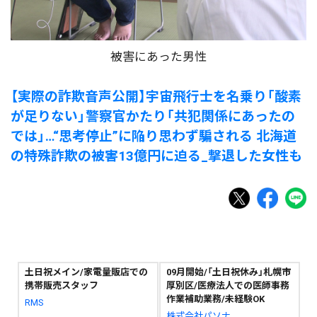
被害にあった男性
【実際の詐欺音声公開】宇宙飛行士を名乗り「酸素
が足りない」警察官かたり「共犯関係にあったの
では」…“思考停止”に陥り思わず騙される 北海道
の特殊詐欺の被害13億円に迫る_撃退した女性も
土日祝メイン/家電量販店での
09月開始/「土日祝休み」札幌市
携帯販売スタッフ
厚別区/医療法人での医師事務
作業補助業務/未経験OK
RMS
株式会社パソナ