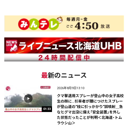
最新のニュース
2026年8月9日13:10
クマ撃退用スプレーが登山中の女子高校
生の顔に…引率者が腰につけたスプレー
が登山道の"枝に引っかかり"誤噴射＿急
01:33
なヒグマ出没に備え「安全装置」を外し
た状態だったことが判明＜北海道・トム
ラウシ山＞