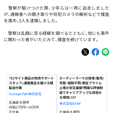
警察が駆けつけた際、少年らは一斉に逃走しました
が、通報者への聞き取りや防犯カメラの解析などで捜査
を進め、2人を逮捕しました。
警察は乱闘に至る経緯を調べるとともに、他にも事件
に関わった者がいたとみて、捜査を続けています。
「ECサイト商品の物流サポート
カーディーラーでの接客/販売/
スタッフ」通販商品を届ける軽
学歴・経験不問/東証プライム
製造作業
上場の安定基盤!明確な評価制
度でキャリアアップも目指せ
Courage Path株式会社
る環境/157
北海道 札幌市
株式会社IDOM
月給27万円～35万円
正社員
北海道 札幌市