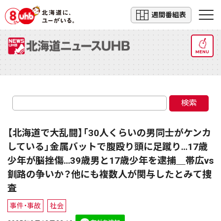
週間番組表
MENU
検索
【北海道で大乱闘】「30人くらいの男同士がケンカ
している」金属バットで腹殴り頭に足蹴り…17歳
少年が脳挫傷…39歳男と17歳少年を逮捕＿帯広vs
釧路の争いか？他にも複数人が関与したとみて捜
査
事件・事故
社会