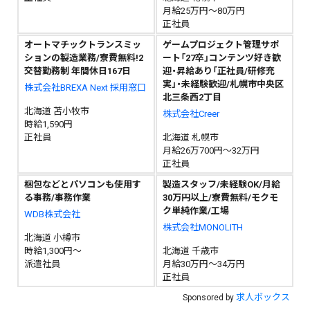
月給25万円～80万円
正社員
オートマチックトランスミッ
ゲームプロジェクト管理サポ
ションの製造業務/寮費無料!2
ート「27卒」コンテンツ好き歓
交替勤務制 年間休日167日
迎・昇給あり「正社員/研修充
実」・未経験歓迎/札幌市中央区
株式会社BREXA Next 採用窓口
北三条西2丁目
北海道 苫小牧市
株式会社Creer
時給1,590円
正社員
北海道 札幌市
月給26万700円～32万円
正社員
梱包などとパソコンも使用す
製造スタッフ/未経験OK/月給
る事務/事務作業
30万円以上/寮費無料/モクモ
ク単純作業/工場
WDB株式会社
株式会社MONOLITH
北海道 小樽市
時給1,300円～
北海道 千歳市
派遣社員
月給30万円～34万円
正社員
求人ボックス
Sponsored by