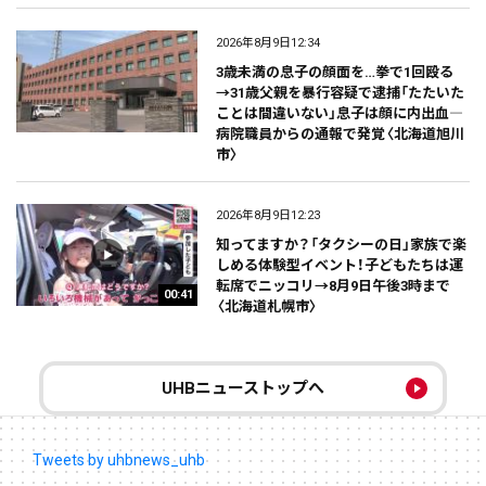
2026年8月9日12:34
3歳未満の息子の顔面を…拳で1回殴る
→31歳父親を暴行容疑で逮捕「たたいた
ことは間違いない」息子は顔に内出血―
病院職員からの通報で発覚〈北海道旭川
市〉
2026年8月9日12:23
知ってますか？「タクシーの日」家族で楽
しめる体験型イベント！子どもたちは運
転席でニッコリ→8月9日午後3時まで
00:41
〈北海道札幌市〉
UHBニューストップへ
Tweets by uhbnews_uhb