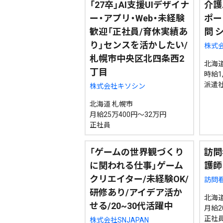
「27卒」AI支援UIデザイナ
介護
ー・アプリ・Web・未経験
ポー
歓迎「正社員/育休実績あ
問 
り」センスを活かしたい/
株式
札幌市中央区北四条西2
北海道
丁目
時給1,
派遣
株式会社キソシン
北海道 札幌市
月給25万400円～32万円
正社員
「ゲームの世界観づくり
訪問
に関われる仕事」ゲーム
護師
クリエイター/未経験OK/
訪問
研修あり/アイデア活か
北海道
せる/20~30代活躍中
月給2
正社
株式会社SNJAPAN