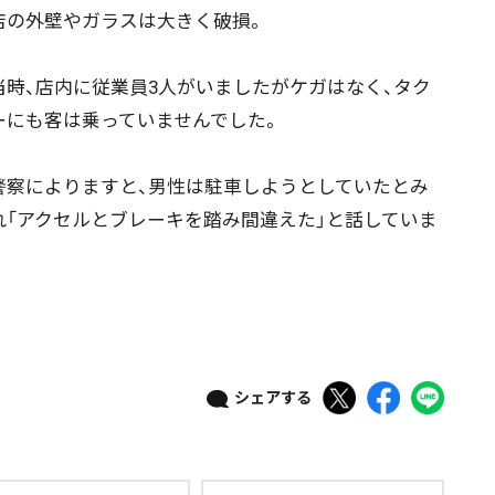
の外壁やガラスは大きく破損。
道東
全道
道外
時、店内に従業員3人がいましたがケガはなく、タク
ーにも客は乗っていませんでした。
絞り込み検索
察によりますと、男性は駐車しようとしていたとみ
れ「アクセルとブレーキを踏み間違えた」と話していま
。
~
地域で絞る
キーワードで
シェアする
検索