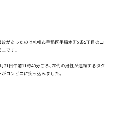
故があったのは札幌市手稲区手稲本町2条5丁目のコ
ビニです。
月21日午前11時40分ごろ、70代の男性が運転するタク
ニュース記事を探す
ーがコンビニに突っ込みました。
08月03日
08月02日
08月01日
07月31日
政治
道内経済
くらし・医療
エンタメ・スポーツ