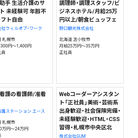
助手 生活介護のサ
調理師・調理スタッフ/ビ
ト 未経験可 年齢不
ジネスホテル/月給25万
シフト自由
円以上/朝食ビュッフェ
会社ウィルオブ・ワーク
野口観光株式会社
 札幌市
北海道 苫小牧市
300円～1,400円
月給25万円～35万円
社員
正社員
看護の看護師/准看
Webコーダーアシスタン
ト「正社員」美術・芸術系
出身歓迎・社会保険完備・
看護ステーション エース
未経験歓迎・HTML・CSS
 札幌市
習得・札幌市中央区北
0万円～24万円
員
株式会社GUM