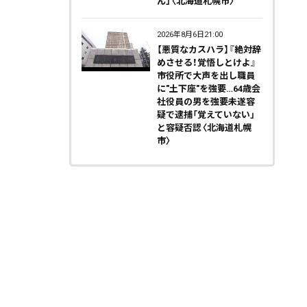
ん」〈北海道札幌市〉
2026年8月6日21:00
【悪質なカスハラ】『絶対辞
めさせる！覚悟しとけよ』
市役所で大声を出し職員
に"土下座"を強要…64歳会
社役員の男を強要未遂容
疑で逮捕「覚えていない」
と容疑否認〈北海道札幌
市〉