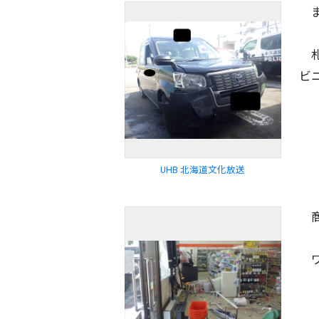
ま
札
ビ
UHB 北海道文化放送
商
ワ