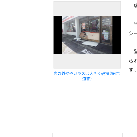
店
エリア
道北
道央
道南
当
シ
警
ら
期間を絞る
す
店の外壁やガラスは大きく破損（提供：
道警）
カテゴリで絞る