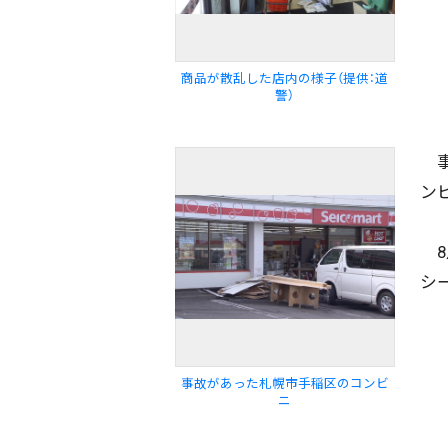
商品が散乱した店内の様子（提供：道
警）
事
ン
8
シ
配信日
きのう
08月04日
事故があった札幌市手稲区のコンビ
ニ
カテゴリ
事件・事故
社会