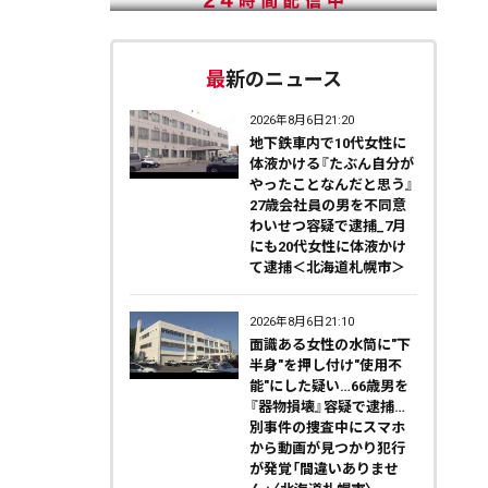
最新のニュース
2026年8月6日21:20
地下鉄車内で10代女性に
体液かける『たぶん自分が
やったことなんだと思う』
27歳会社員の男を不同意
わいせつ容疑で逮捕_7月
にも20代女性に体液かけ
て逮捕＜北海道札幌市＞
2026年8月6日21:10
面識ある女性の水筒に"下
半身"を押し付け"使用不
能"にした疑い…66歳男を
『器物損壊』容疑で逮捕…
別事件の捜査中にスマホ
から動画が見つかり犯行
が発覚「間違いありませ