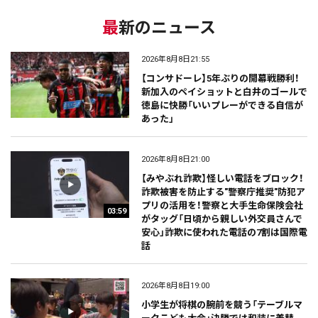
最新のニュース
2026年8月8日21:55
【コンサドーレ】5年ぶりの開幕戦勝利！
新加入のペイショットと白井のゴールで
徳島に快勝「いいプレーができる自信が
あった」
2026年8月8日21:00
【みやぶれ詐欺】怪しい電話をブロック！
詐欺被害を防止する"警察庁推奨"防犯ア
プリの活用を！警察と大手生命保険会社
03:59
がタッグ「日頃から親しい外交員さんで
安心」詐欺に使われた電話の7割は国際電
話
2026年8月8日19:00
小学生が将棋の腕前を競う「テーブルマ