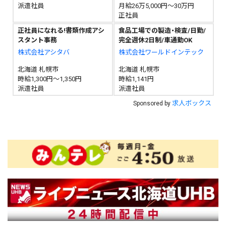
派遣社員
月給26万5,000円～30万円
正社員
正社員になれる!書類作成アシ
食品工場での製造・検査/日勤/
スタント事務
完全週休2日制/車通勤OK
株式会社アシタバ
株式会社ワールドインテック
北海道 札幌市
北海道 札幌市
時給1,300円～1,350円
時給1,141円
派遣社員
派遣社員
求人ボックス
Sponsored by