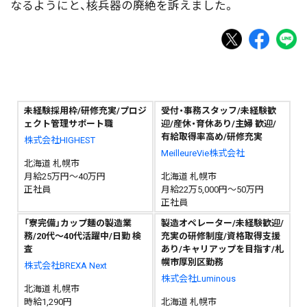
なるようにと、核兵器の廃絶を訴えました。
未経験採用枠/研修充実/プロジ
受付・事務スタッフ/未経験歓
ェクト管理サポート職
迎/産休・育休あり/主婦 歓迎/
有給取得率高め/研修充実
株式会社HIGHEST
MeilleureVie株式会社
北海道 札幌市
月給25万円～40万円
北海道 札幌市
正社員
月給22万5,000円～50万円
正社員
「寮完備」カップ麺の製造業
製造オペレーター/未経験歓迎/
務/20代～40代活躍中/日勤 検
充実の研修制度/資格取得支援
査
あり/キャリアップを目指す/札
幌市厚別区勤務
株式会社BREXA Next
株式会社Luminous
北海道 札幌市
時給1,290円
北海道 札幌市