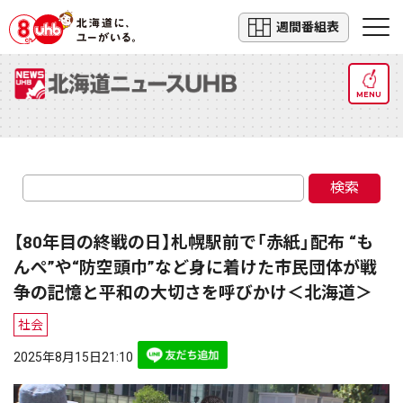
週間番組表
MENU
検索
【80年目の終戦の日】札幌駅前で「赤紙」配布 “も
んぺ”や“防空頭巾”など身に着けた市民団体が戦
争の記憶と平和の大切さを呼びかけ＜北海道＞
社会
2025年8月15日21:10