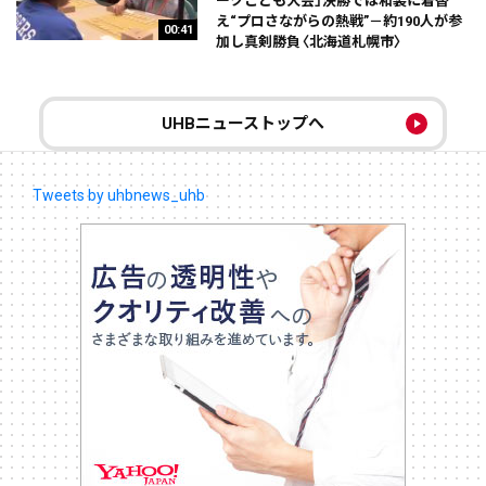
ークこども大会」決勝では和装に着替
え“プロさながらの熱戦”－約190人が参
00:41
加し真剣勝負〈北海道札幌市〉
UHBニューストップへ
Tweets by uhbnews_uhb