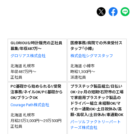
GLORIOUS/時計販売の正社員
医療事務/病院での外来受付ス
募集/年収487万～
タッフ「小樽」
グロリアス株式会社
株式会社シグマスタッフ
北海道 札幌市
北海道 小樽市
年収487万円～
時給1,300円～
正社員
派遣社員
PC基礎から始められる!/受発
プラスチック製品組立/日払い
注事務/ネイルOK/PC基礎から
OK・2ヶ月の短期!石狩市の工場
OK/ブランクOK
で家庭用プラスチック製品の
ドライバー組立 未経験OK/マ
Courage Path株式会社
イカー通勤OK・土日祝休み/高
額・高収入/土日休み/車通勤OK
北海道 札幌市
月給25万3,000円～29万500円
パーソルファクトリーパート
正社員
ナーズ株式会社