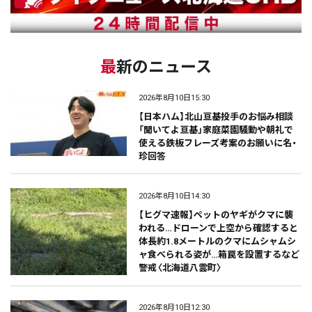
最新のニュース
2026年8月10日15:30
【日本ハム】北山亘基投手のお悩み相談
「聞いてよ亘基」家庭菜園騒動や朝礼で
使える鉄板フレーズ考案のお願いに名・
珍回答
2026年8月10日14:30
【ヒグマ速報】ペットのヤギがクマに襲
われる…ドローンで上空から確認すると
体長約1.8メートルのクマにムシャムシ
ャ食べられる姿が…箱罠を設置するなど
警戒〈北海道八雲町〉
2026年8月10日12:30