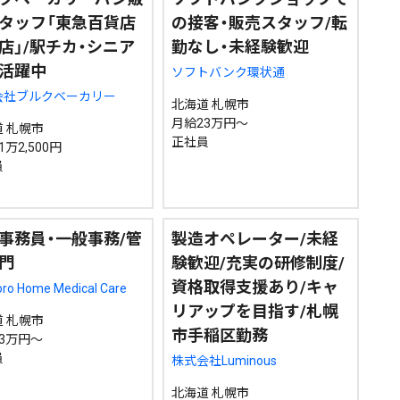
タッフ「東急百貨店
の接客・販売スタッフ/転
店」/駅チカ・シニア
勤なし・未経験歓迎
活躍中
ソフトバンク環状通
会社ブルクベーカリー
北海道 札幌市
月給23万円～
 札幌市
正社員
1万2,500円
員
事務員・一般事務/管
製造オペレーター/未経
門
験歓迎/充実の研修制度/
資格取得支援あり/キャ
ro Home Medical Care
リアップを目指す/札幌
 札幌市
市手稲区勤務
3万円～
員
株式会社Luminous
北海道 札幌市