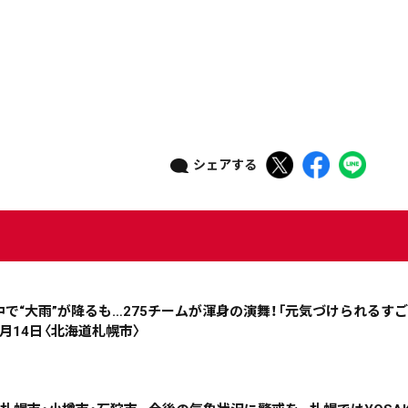
シェアする
ニュース記事を探す
08月06日
08月05日
08月04日
08月03日
途中で“大雨”が降るも…275チームが渾身の演舞！「元気づけられるす
月14日〈北海道札幌市〉
政治
道内経済
くらし・医療
エンタメ・スポーツ