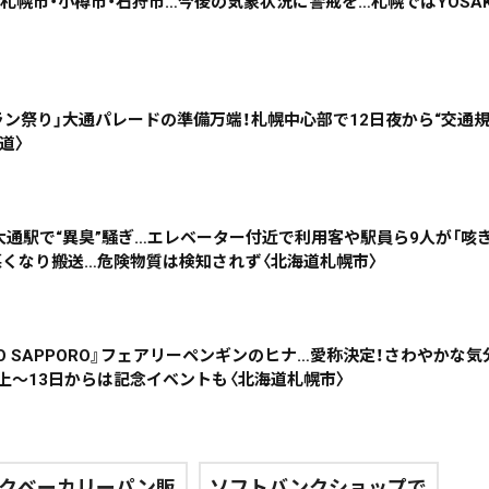
札幌市・小樽市・石狩市…今後の気象状況に警戒を…札幌ではYOSAK
道東
全道
道外
ーラン祭り」大通パレードの準備万端！札幌中心部で12日夜から“交通
絞り込み検索
道〉
~
大通駅で“異臭”騒ぎ…エレベーター付近で利用客や駅員ら9人が「咳
くなり搬送…危険物質は検知されず〈北海道札幌市〉
地域で絞る
キーワードで
O SAPPORO』フェアリーペンギンのヒナ…愛称決定！さわやかな
上～13日からは記念イベントも〈北海道札幌市〉
検索
クベーカリーパン販
ソフトバンクショップで