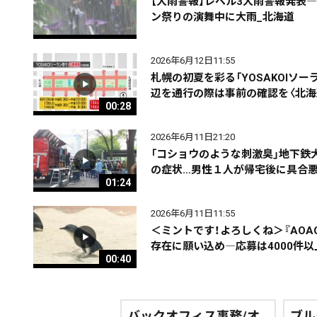
【大雨警報】レベル3大雨警報発表―
ン祭りの演舞中に大雨_北海道
エリア
道北
道央
道南
2026年6月12日11:55
札幌の初夏を彩る「YOSAKOIソ
辺を通行の際は事前の確認を〈北海
00:28
期間を絞る
2026年6月11日21:20
「コショウのような刺激臭」地下鉄
の症状…男性１人が帰宅後に具合悪
01:24
カテゴリで絞る
2026年6月11日11:55
＜ミントです！よろしくね＞『AOA
存在に願い込め―応募は4000件以
00:40
バックオフィス事務/オ
ブル