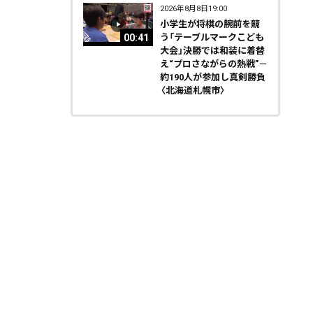
2026年8月8日19:00
小学生が将棋の腕前を競
00:41
う「テーブルマークこども
大会」決勝では和装に着替
え“プロさながらの熱戦”－
約190人が参加し真剣勝負
〈北海道札幌市〉