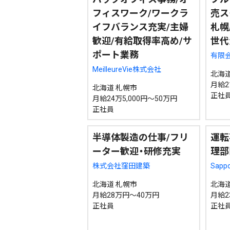
フィスワーク/ワークラ
売ス
イフバランス充実/主婦
札幌
歓迎/有給取得率高め/サ
世代
ポート業務
有限
MeilleureVie株式会社
北海道
月給2
北海道 札幌市
正社
月給24万5,000円～50万円
正社員
半導体製造の仕事/フリ
運転
ーター歓迎・研修充実
理部
株式会社窪田建築
Sappo
北海道 札幌市
北海道
月給28万円～40万円
月給2
正社員
正社