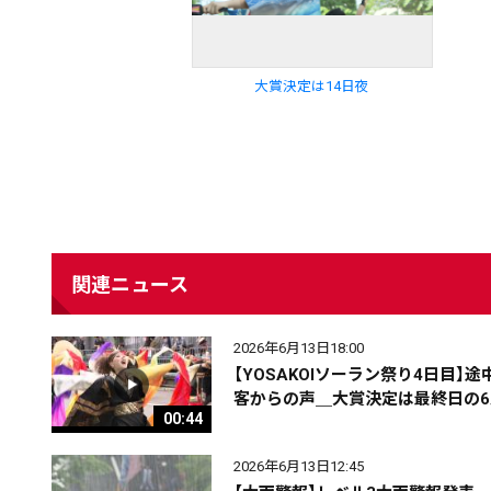
大賞決定は14日夜
関連ニュース
配信日
きのう
08月07日
2026年6月13日18:00
【YOSAKOIソーラン祭り4日目】
客からの声＿大賞決定は最終日の6
00:44
カテゴリ
事件・事故
社会
2026年6月13日12:45