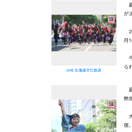
最
が
20
月
今
ら
UHB 北海道文化放送
最
熱
大
夜、