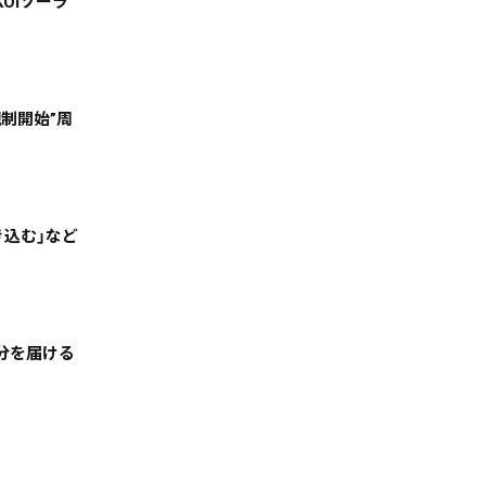
OIソーラ
規制開始”周
き込む」など
絞る
気分を届ける