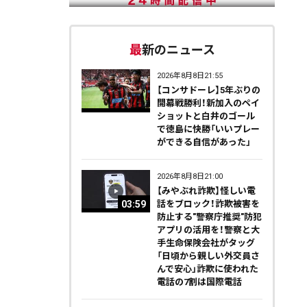
最新のニュース
2026年8月8日21:55
【コンサドーレ】5年ぶりの
開幕戦勝利！新加入のペイ
ショットと白井のゴール
で徳島に快勝「いいプレー
ができる自信があった」
2026年8月8日21:00
【みやぶれ詐欺】怪しい電
03:59
話をブロック！詐欺被害を
防止する"警察庁推奨"防犯
アプリの活用を！警察と大
手生命保険会社がタッグ
「日頃から親しい外交員さ
んで安心」詐欺に使われた
電話の7割は国際電話