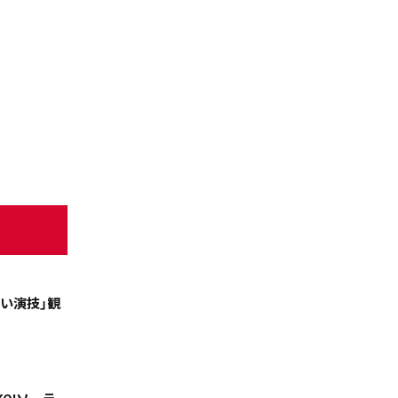
ごい演技」観
天気
コラム・特集