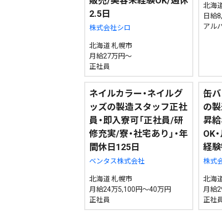
販売/美容未経験OK/週休
北海道
2.5日
日給8
アル
株式会社シロ
北海道 札幌市
月給27万円～
正社員
ネイルカラー・ネイルグ
缶バ
ッズの製造スタッフ正社
の製
員・即入寮可「正社員/研
昇給
修充実/寮・社宅あり」・年
OK
間休日125日
経験
ベンタス株式会社
株式会
北海道 札幌市
北海道
月給24万5,100円～40万円
月給2
正社員
正社