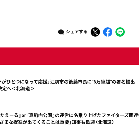
シェアする
ニュース記事を探す
チがひとつになって応援」江別市の後藤市長に"6万筆超"の署名提出＿
08月06日
08月05日
08月04日
08月03日
決定へ＜北海道＞
政治
道内経済
くらし・医療
エンタメ・スポーツ
きたえーる』or『真駒内公園』の運営に名乗り上げたファイターズ関
ざまな提案が出てくることは重要」知事も歓迎〈北海道〉
道東
全道
道外