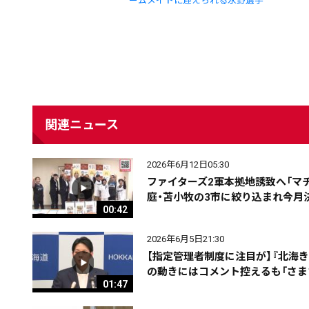
ームメイトに迎えられる水野選手
関連ニュース
2026年6月12日05:30
ファイターズ2軍本拠地誘致へ「マ
配信日
きのう
08月07日
庭・苫小牧の3市に絞り込まれ今月
00:42
2026年6月5日21:30
カテゴリ
事件・事故
社会
【指定管理者制度に注目が】『北海
の動きにはコメント控えるも「さま
01:47
エリア
道北
道央
道南