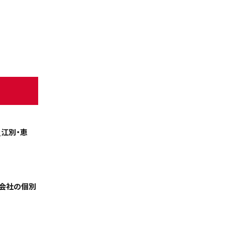
江別・恵
天気
コラム・特集
連会社の個別