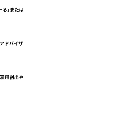
ーる」または
Ｆアドバイザ
絞る
「雇用創出や