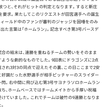
放つと、それがヒットの判定となります。すると新庄
トを要求。果たしてこのリクエストが田宮選手への誕生
フィールド中のファンが審判のジャッジを固唾をのみ
出た言葉は「ホームラン」。記念すべき第3号バースデ
合の結末は、連勝を重ねるチームの勢いをそのまま
すような劇的なものでした。9回表にドラゴンズに2点
返され3対3の同点で迎えたその裏、この日ここまで2安
と好調だった水野選手が相手ピッチャーのスライダー
一閃。右中間に飛び込む第3号サヨナラソロホームラン
放ち、ホームベースではチームメイトから手厚い祝福
受けていました。これでチームは破竹の9連勝となりま
た。