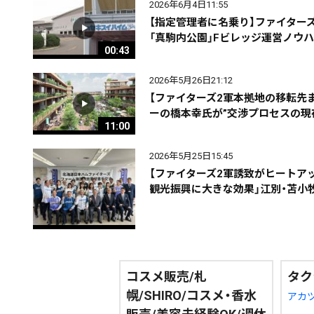
2026年6月4日11:55
【指定管理者に名乗り】ファイター
「真駒内公園」Fビレッジ運営ノウ
00:43
2026年5月26日21:12
【ファイターズ2軍本拠地の移転先
期間を絞る
ーの橋本幸氏が”交渉プロセスの現
11:00
2026年5月25日15:45
カテゴリで絞る
【ファイターズ2軍誘致がヒートアッ
観光振興に大きな効果」江別・苫小
コスメ販売/札
タク
幌/SHIRO/コスメ・香水
アカ