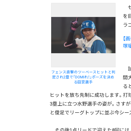
セ
を
ラ
【
塚
試
フェンス直撃のツーベースヒットと判
間
定され2塁で「DOMIれ！」ポーズを決め
る田宮選手
る
ヒットを放ち先制に成功します。打
3塁上に立つ水野選手の姿が。さすが
と俊足でリーグトップに並ぶ今シー
その後1点リードで迎えた8回には