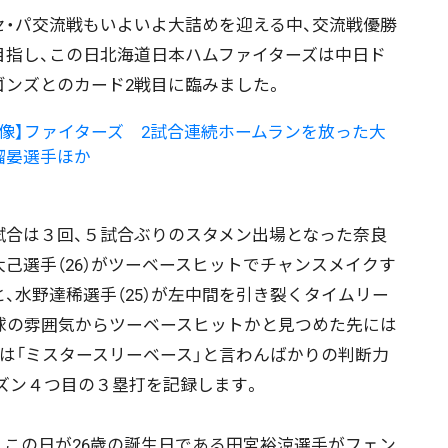
・パ交流戦もいよいよ大詰めを迎える中、交流戦優勝
目指し、この日北海道日本ハムファイターズは中日ド
ゴンズとのカード2戦目に臨みました。
画像】ファイターズ 2試合連続ホームランを放った大
瑠晏選手ほか
合は３回、５試合ぶりのスタメン出場となった奈良
大己選手（26）がツーベースヒットでチャンスメイクす
と、水野達稀選手（25）が左中間を引き裂くタイムリー
球の雰囲気からツーベースヒットかと見つめた先には
は「ミスタースリーベース」と言わんばかりの判断力
ズン４つ目の３塁打を記録します。
、この日が26歳の誕生日である田宮裕涼選手がフェン