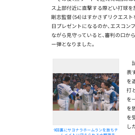
ス上部付近に直撃する際どい打球を
剛志監督（54）はすかさずリクエス
日プレゼントになるのか、エスコン
ながら見守っていると、審判の口から
ー弾となりました。
試
表
を
打
を
を
を
し
9回裏にサヨナラホームランを放ちチ