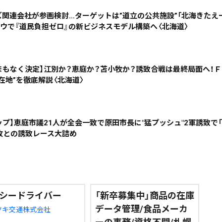
ズ関連会社が参画検討…ターゲットは”道立の公共施設”「北海きたえ
ハウで『道民負担ゼロ』の新ビジネスモデル構築へ〈北海道〉
絞り込み検索
まもなく決定】江別か？恵庭か？苫小牧か？誘致合戦は最終局面へ！
在地”を徹底解説〈北海道〉
~
地域で絞る
キーワードで
プ】恵庭市議21人が全会一致で原田市長に"猛プッシュ"2軍誘致で
牧との誘致レース大詰め
検索
シードライバー
「新卒募集中」商品の在庫
データ管理/食品メーカ
ツキ交通株式会社