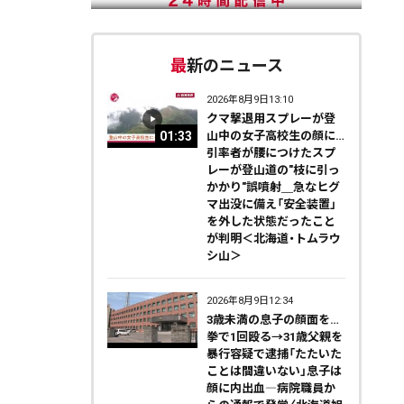
最新のニュース
2026年8月9日13:10
クマ撃退用スプレーが登
01:33
山中の女子高校生の顔に…
引率者が腰につけたスプ
レーが登山道の"枝に引っ
かかり"誤噴射＿急なヒグ
マ出没に備え「安全装置」
を外した状態だったこと
が判明＜北海道・トムラウ
シ山＞
2026年8月9日12:34
3歳未満の息子の顔面を…
拳で1回殴る→31歳父親を
暴行容疑で逮捕「たたいた
ことは間違いない」息子は
顔に内出血―病院職員か