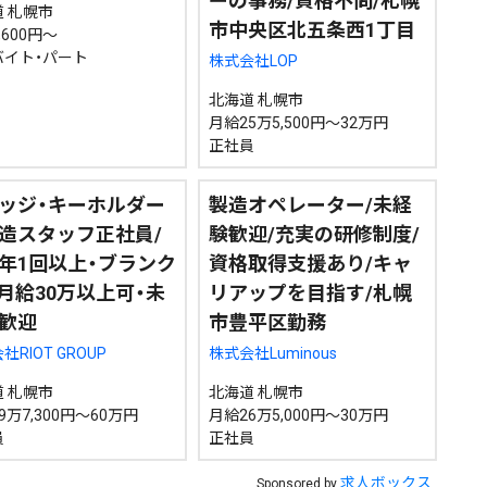
ーの事務/資格不問/札幌
 札幌市
市中央区北五条西1丁目
,600円～
バイト・パート
株式会社LOP
北海道 札幌市
月給25万5,500円～32万円
正社員
ッジ・キーホルダー
製造オペレーター/未経
造スタッフ正社員/
験歓迎/充実の研修制度/
年1回以上・ブランク
資格取得支援あり/キャ
・月給30万以上可・未
リアップを目指す/札幌
歓迎
市豊平区勤務
社RIOT GROUP
株式会社Luminous
 札幌市
北海道 札幌市
9万7,300円～60万円
月給26万5,000円～30万円
員
正社員
求人ボックス
Sponsored by