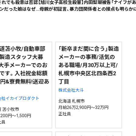
それでも殺意は否認【旭川女子高校生殺害】内田梨瑚被告「ナイフが
ンだった娘はなぜ…母親が初証言、暴力団関係者との接点も明らか
~
地域で絞る
キーワードで
道苫小牧/自動車部
「新卒まだ間に合う」製造
製造スタッフ大募
メーカーの事務/活気の
「大手メーカーでのお
ある職場/月30万以上可/
検索
です。入社祝金総額
札幌市中央区北四条西2
万円&寮費無料!送迎あ
丁目
株式会社大斗
会社イカイプロダクト
北海道 札幌市
月給26万2,900円～32万円
 苫小牧市
正社員
200円～1,500円
社員