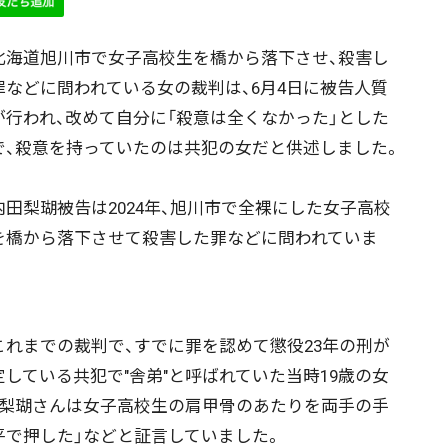
海道旭川市で女子高校生を橋から落下させ、殺害し
罪などに問われている女の裁判は、6月4日に被告人質
が行われ、改めて自分に「殺意は全くなかった」とした
で、殺意を持っていたのは共犯の女だと供述しました。
田梨瑚被告は2024年、旭川市で全裸にした女子高校
を橋から落下させて殺害した罪などに問われていま
。
れまでの裁判で、すでに罪を認めて懲役23年の刑が
定している共犯で"舎弟"と呼ばれていた当時19歳の女
「梨瑚さんは女子高校生の肩甲骨のあたりを両手の手
平で押した」などと証言していました。