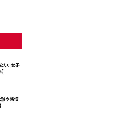
たい』女子
天気
コラム・特集
】
沈黙や感情
】