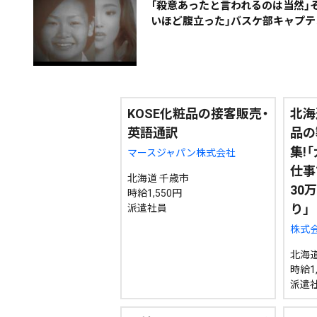
「殺意あったと言われるのは当然」
期間を絞る
いほど腹立った」バスケ部キャプテ
カテゴリで絞る
KOSE化粧品の接客販売・
北海
英語通訳
品の
集!
マースジャパン株式会社
仕事
北海道 千歳市
30
時給1,550円
り」
派遣社員
株式
北海道
時給1,
派遣