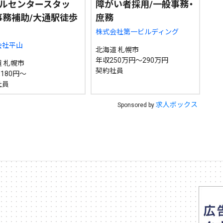
ルセンタースタッ
障がい者採用/一般事務・
事務補助/大通駅徒歩
庶務
株式会社第一ビルディング
会社平山
北海道 札幌市
年収250万円～290万円
 札幌市
契約社員
,180円～
社員
求人ボックス
Sponsored by