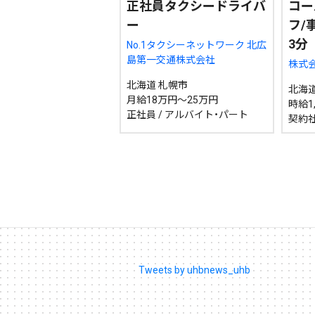
正社員タクシードライバ
コー
ー
フ/
3分
No.1タクシーネットワーク 北広
島第一交通株式会社
株式
北海道 札幌市
北海道
月給18万円～25万円
時給1
正社員 / アルバイト・パート
契約
Tweets by uhbnews_uhb