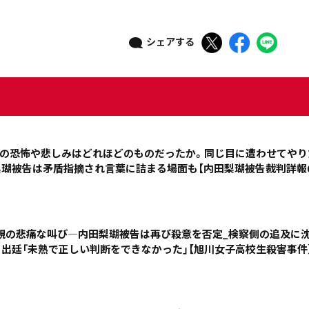
シェアする
ニュース記事を探す
08月04日
08月03日
08月02日
08月01日
きの恐怖や悲しみはどれほどのものだったか。同じ目に遭わせてやり
政治
道内経済
くらし・医療
エンタメ・スポーツ
瑚被告は矛盾指摘され言葉に詰まる場面も【内田梨瑚被告裁判詳報6
道東
全道
道外
親の悲痛な叫び―内田梨瑚被告は再び殺意を否定_検察側の追及に
出廷「未熟で正しい判断をできなかった」【旭川女子高校生殺害事件
絞り込み検索