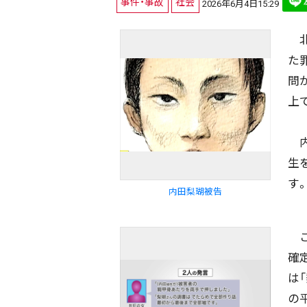
事件・事故
社会
2026年6月4日15:29
北
た
問
上
内
生
す
内田梨瑚被告
こ
確
は
の