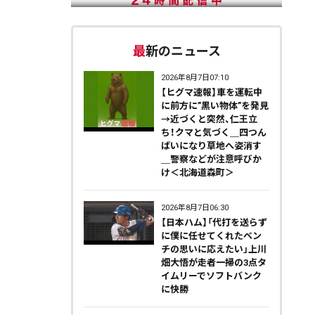
最新のニュース
2026年8月7日07:10
【ヒグマ速報】車を運転中
に前方に”黒い物体”を発見
→近づくと突然、仁王立
ち！クマと気づく＿四つん
ばいになり草地へ姿消す
＿警察などが注意呼びか
け＜北海道森町＞
2026年8月7日06:30
【日本ハム】「代打を送らず
に僕に任せてくれたベン
チの思いに応えたい」上川
畑大悟が走者一掃の3点タ
イムリーでソフトバンク
に快勝