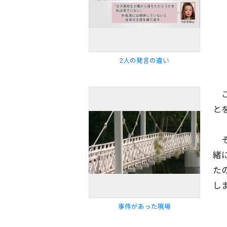
2人の発言の違い
こ
と
そ
緒
た
し
事件があった現場