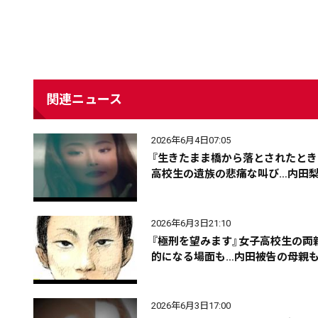
関連ニュース
配信日
きのう
08月05日
2026年6月4日07:05
『生きたまま橋から落とされたと
カテゴリ
事件・事故
社会
高校生の遺族の悲痛な叫び…内田梨
2026年6月3日21:10
エリア
道北
道央
道南
『極刑を望みます』女子高校生の両
的になる場面も…内田被告の母親も
2026年6月3日17:00