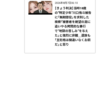
2026年8月7日06:10
【きょう判決】当時18歳
の"特定少年"川口侑斗被告
に「無期懲役」を求刑した
検察「被害者を絶望の淵に
追いやる拷問的な暴行
で"地獄の苦しみ"を与え
た」と強烈に非難＿遺族も
「主犯格は間違いなくお前
だ」と怒り