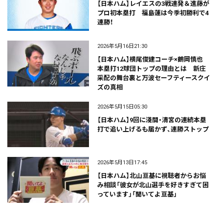
【日本ハム】レイエスの3戦連発＆進藤が
プロ初本塁打 福島蓮は今季初勝利で4
連勝！
2026年5月16日21:30
【日本ハム】横尾俊建コーチ×鶴岡慎也
本塁打12球団トップの理由とは 新庄
采配の舞台裏と万波セーフティースクイ
ズの真相
2026年5月15日05:30
【日本ハム】9回に淺間・清宮の連続本塁
打で追い上げるも届かず、連勝ストップ
2026年5月13日17:45
【日本ハム】北山亘基に視聴者からお悩
み相談「彼女が北山選手を好きすぎて困
っています」――「聞いてよ亘基」