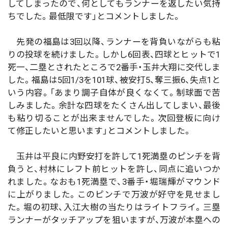
してしまったので、何としてもランナーを返したい気持
ちでした。最低限です」とコメントしました。
先発の福島は3回以降、ランナーを背負いながらも粘
りの投球を続けました。しかし6回表、四球とヒットで1
死一、二塁とされたところで2番手・玉井大翔に交代しま
した。福島は5回1/3を101球、被安打5、奪三振6、失点1と
いう内容。「あまり調子自体が良くなくて。制球面で苦
しみました。余計な四球をたくさん出してしまい、最後
も粘り切ることが出来ませんでした。次回登板に向け
て修正したいと思います」とコメントしました。
玉井は平良に内野安打を許して1死満塁のピンチを背
負うと、村林にレフト前ヒットを許し、同点に追いつか
れました。なおも1死満塁で、3番手・堀瑞輝がマウンド
に上がりました。このピンチで万波が好守を見せまし
た。堀の初球、入江大樹の当たりはライトフライ。三塁
ランナーがタッチアップを狙いますが、万波が本塁への