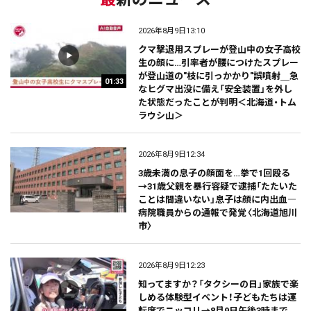
2026年8月9日13:10
クマ撃退用スプレーが登山中の女子高校
生の顔に…引率者が腰につけたスプレー
が登山道の"枝に引っかかり"誤噴射＿急
01:33
なヒグマ出没に備え「安全装置」を外し
た状態だったことが判明＜北海道・トム
ラウシ山＞
2026年8月9日12:34
3歳未満の息子の顔面を…拳で1回殴る
→31歳父親を暴行容疑で逮捕「たたいた
ことは間違いない」息子は顔に内出血―
病院職員からの通報で発覚〈北海道旭川
市〉
2026年8月9日12:23
知ってますか？「タクシーの日」家族で楽
しめる体験型イベント！子どもたちは運
転席でニッコリ→8月9日午後3時まで