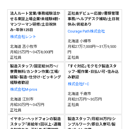
法人ルート営業/事務経験活か
正社員デビュー応援!/書類管理
せる東証上場企業!未経験8割・
事務/ヘルプデスク補助/土日祝
マンツーマン研修/土日祝休
休み/昇給あり
み・年休125日
Courage Path株式会社
株式会社レント
北海道 小樽市
北海道 苫小牧市
月給27万7,000円～31万9,500
月給25万円～34万8,000円
円
正社員
正社員
製造スタッフ/固定給30万～/
「すぐ対応」モクモク製造スタ
寮費無料/カンタン作業/工場/
ッフ・軽作業・日払い可・住み込
縫製・製造・仕分け・ピッキング
み歓迎
経験者歓迎
株式会社F・C
株式会社M-pros
北海道 千歳市
北海道 江別市
月給25万円～30万円
月給30万円～34万円
正社員
正社員
イヤホン・ヘッドフォンの製造
製造スタッフ/月給30万円/シ
スタッフ「昇給年1回以上・退職
ンプルワーク/即日入寮可/製