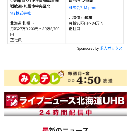
金制度あり」正社員/転職初挑
造/ライン作業
戦歓迎・札幌市中央区北
株式会社M-pros
Yts株式会社
北海道 小樽市
北海道 札幌市
月給30万円～34万円
月給27万9,200円～39万8,700
正社員
円
正社員
求人ボックス
Sponsored by
最新のニュース