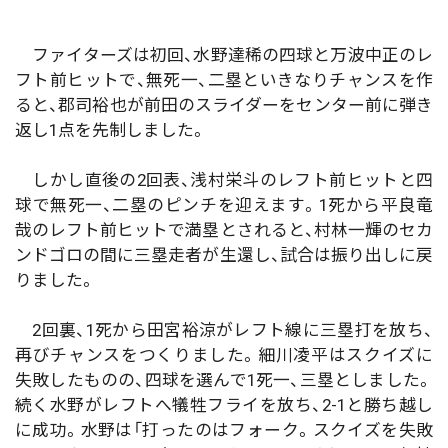
ファイターズは初回、水野達稀の四球と万波中正のレ
フト前ヒットで、無死一、二塁といきなりチャンスを作
ると、郡司裕也が前田のスライダーをセンター前に弾き
返し1点を先制しました。
しかし直後の2回表、浅村栄斗のレフト前ヒットと四
球で無死一、二塁のピンチを迎えます。1死から平良竜
哉のレフト前ヒットで満塁とされると、村林一輝のセカ
ンドゴロの間に三塁走者が生還し、試合は振り出しに戻
りました。
2回裏、1死から田宮裕涼がレフト線に三塁打を放ち、
再びチャンスをつくりました。細川凌平はスクイズに
失敗したものの、四球を選んで1死一、三塁としました。
続く水野がレフトへ犠牲フライを放ち、2-1と勝ち越し
に成功。水野は「打ったのはフォーク。スクイズを失敗