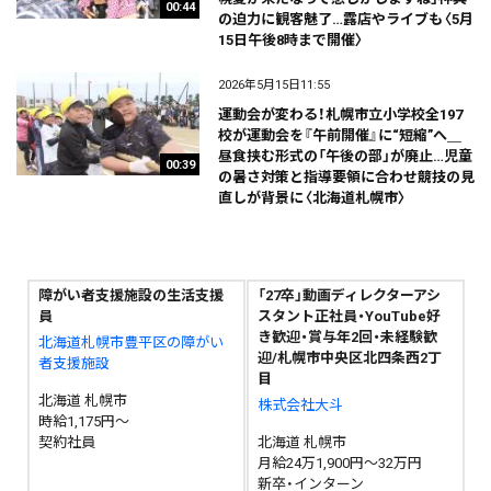
00:44
の迫力に観客魅了…露店やライブも〈5月
15日午後8時まで開催〉
2026年5月15日11:55
運動会が変わる！札幌市立小学校全197
校が運動会を『午前開催』に“短縮”へ＿
昼食挟む形式の「午後の部」が廃止…児童
00:39
の暑さ対策と指導要領に合わせ競技の見
直しが背景に〈北海道札幌市〉
障がい者支援施設の生活支援
「27卒」動画ディレクターアシ
員
スタント正社員・YouTube好
き歓迎・賞与年2回・未経験歓
北海道札幌市豊平区の障がい
迎/札幌市中央区北四条西2丁
者支援施設
目
北海道 札幌市
株式会社大斗
時給1,175円～
契約社員
北海道 札幌市
月給24万1,900円～32万円
新卒・インターン