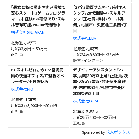
「男女ともに働きやすい環境で
「27卒」動画サムネイル制作ス
安心スタート」ゲームプログラ
タッフ/20代活躍中・スキルア
マー/未経験OK/研修あり/スキ
ップ「正社員・機材・ツール完
ル習得可能/20~30代活躍中
備」/札幌市中央区北三条西1丁
目
株式会社SNJAPAN
株式会社ELM
北海道 小樽市
月給33万円～50万円
北海道 札幌市
正社員
月給24万8,600円～32万円
新卒・インターン
PCスキルゼロからOK!空調完
デザイナーアシスタント「27
備の快適オフィス/IT監視オペ
卒」月給30万以上可「正社員/残
レーター/土日祝休み
業少なめ」美術・芸術系出身歓
迎・未経験歓迎/札幌市中央区
株式会社RIOT
北四条西2丁目
北海道 江別市
株式会社GUM
月給33万3,900円～50万円
正社員
北海道 札幌市
月給25万400円～32万円
正社員
求人ボックス
Sponsored by