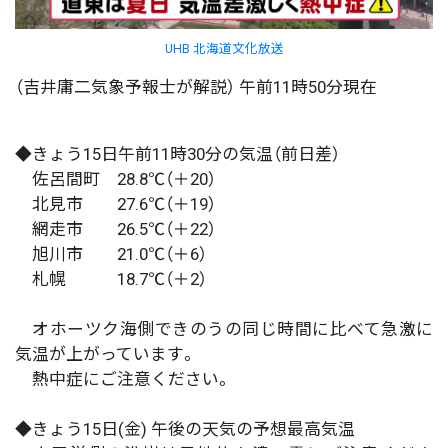
UHB 北海道文化放送
（吉井庸二気象予報士が解説） 午前11時50分現在
◆きょう15日午前11時30分の気温（前日差）
佐呂間町 28.8℃（＋20）
北見市 27.6℃（＋19）
網走市 26.5℃（＋22）
旭川市 21.0℃（＋6）
札幌 18.7℃（＋2）
オホーツク海側できのうの同じ時間に比べて急激に
気温が上がっています。
熱中症にご注意ください。
◆きょう15日(金) 午後の天気の予想最高気温