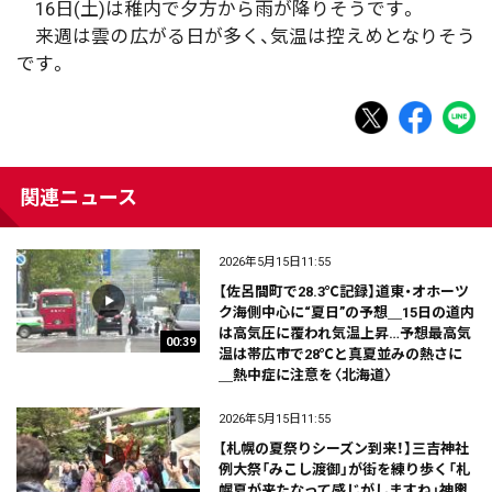
16日(土)は稚内で夕方から雨が降りそうです。
来週は雲の広がる日が多く、気温は控えめとなりそう
です。
関連ニュース
2026年5月15日11:55
【佐呂間町で28.3℃記録】道東・オホーツ
ク海側中心に“夏日”の予想＿15日の道内
は高気圧に覆われ気温上昇…予想最高気
00:39
温は帯広市で28℃と真夏並みの熱さに
＿熱中症に注意を〈北海道〉
2026年5月15日11:55
【札幌の夏祭りシーズン到来！】三吉神社
例大祭「みこし渡御」が街を練り歩く「札
幌夏が来たなって感じがしますね」神輿