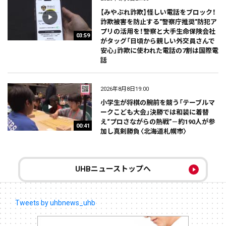
【みやぶれ詐欺】怪しい電話をブロック！
詐欺被害を防止する"警察庁推奨"防犯ア
プリの活用を！警察と大手生命保険会社
03:59
がタッグ「日頃から親しい外交員さんで
安心」詐欺に使われた電話の7割は国際電
話
2026年8月8日19:00
小学生が将棋の腕前を競う「テーブルマ
ークこども大会」決勝では和装に着替
え“プロさながらの熱戦”－約190人が参
00:41
加し真剣勝負〈北海道札幌市〉
UHBニューストップへ
Tweets by uhbnews_uhb