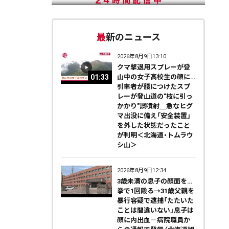
最新のニュース
2026年8月9日13:10
クマ撃退用スプレーが登
01:33
山中の女子高校生の顔に…
引率者が腰につけたスプ
レーが登山道の"枝に引っ
かかり"誤噴射＿急なヒグ
マ出没に備え「安全装置」
を外した状態だったこと
が判明＜北海道・トムラウ
シ山＞
2026年8月9日12:34
3歳未満の息子の顔面を…
拳で1回殴る→31歳父親を
暴行容疑で逮捕「たたいた
ことは間違いない」息子は
顔に内出血―病院職員か