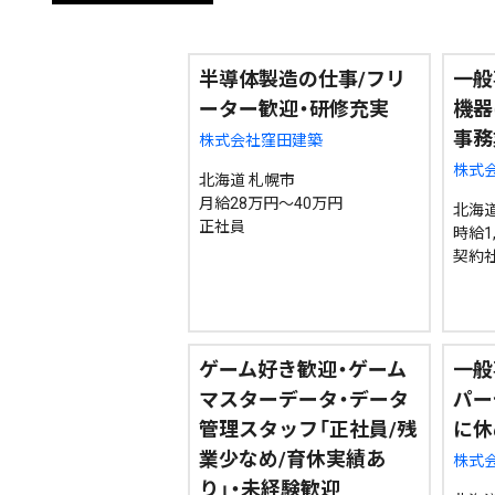
エリア
道北
道央
道南
半導体製造の仕事/フリ
一般
ーター歓迎・研修充実
機器
事務
株式会社窪田建築
株式
北海道 札幌市
月給28万円～40万円
北海道
正社員
時給1
期間を絞る
契約
カテゴリで絞る
ゲーム好き歓迎・ゲーム
一般
マスターデータ・データ
パー
管理スタッフ「正社員/残
に休
業少なめ/育休実績あ
株式会
り」・未経験歓迎