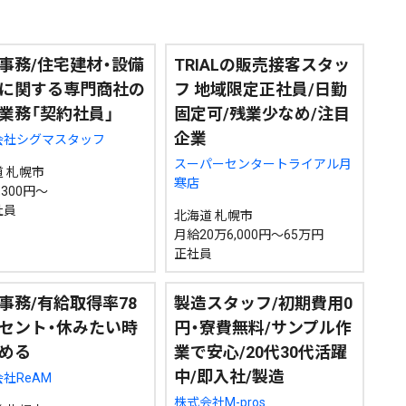
道東
全道
道外
事務/住宅建材・設備
TRIALの販売接客スタッ
に関する専門商社の
フ 地域限定正社員/日勤
業務「契約社員」
固定可/残業少なめ/注目
絞り込み検索
企業
会社シグマスタッフ
スーパーセンタートライアル月
 札幌市
寒店
,300円～
社員
北海道 札幌市
~
月給20万6,000円～65万円
正社員
地域で絞る
キーワードで
事務/有給取得率78
製造スタッフ/初期費用0
セント・休みたい時
円・寮費無料/サンプル作
める
業で安心/20代30代活躍
中/即入社/製造
社ReAM
検索
株式会社M-pros