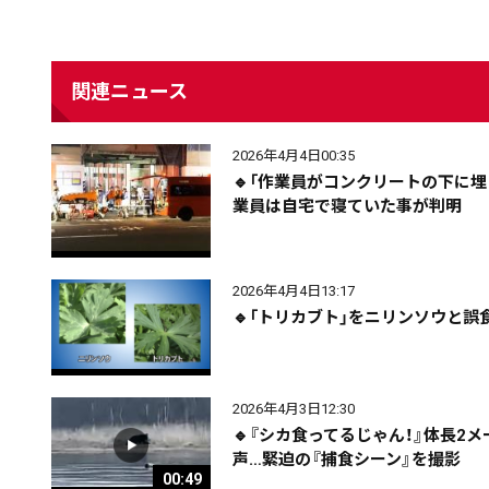
関連ニュース
2026年4月4日00:35
🔹「作業員がコンクリートの下に
業員は自宅で寝ていた事が判明
2026年4月4日13:17
🔹「トリカブト」をニリンソウと
配信日
きのう
08月07日
2026年4月3日12:30
🔹『シカ食ってるじゃん！』体長
声…緊迫の『捕食シーン』を撮影
カテゴリ
事件・事故
社会
00:49