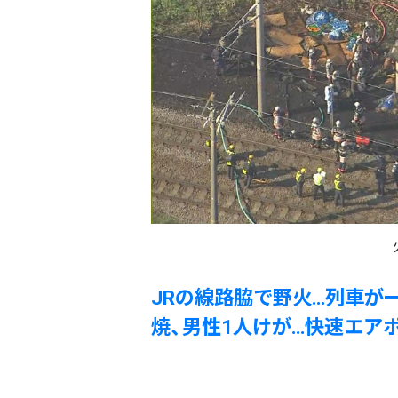
JRの線路脇で野火…列車が
焼、男性1人けが…快速エア