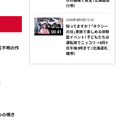
らの通報で発覚〈北海道旭
川市〉
2026年8月9日12:23
知ってますか？「タクシー
00:41
の日」家族で楽しめる体験
型イベント！子どもたちは
運転席でニッコリ→8月9
否不明の作
日午後3時まで〈北海道札
幌市〉
害
カの鳴き
天気
コラム・特集