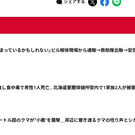
シェアする
埋まっているかもしれない」ビル解体現場から通報→救助隊出動→安
ニュース記事を探す
誤食し食中毒で男性1人死亡…北海道室蘭保健所管内で1家族2人が被
08月06日
08月05日
08月04日
08月03日
2メートル超のクマが“小鹿"を襲撃＿岸辺に響き渡るクマの唸り声とシ
政治
道内経済
くらし・医療
エンタメ・スポーツ