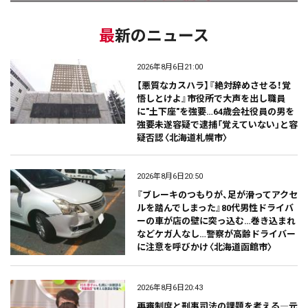
最新のニュース
2026年8月6日21:00
【悪質なカスハラ】『絶対辞めさせる！覚
悟しとけよ』市役所で大声を出し職員
に"土下座"を強要…64歳会社役員の男を
強要未遂容疑で逮捕「覚えていない」と容
疑否認〈北海道札幌市〉
2026年8月6日20:50
『ブレーキのつもりが、足が滑ってアクセ
ルを踏んでしまった』80代男性ドライバ
ーの車が店の壁に突っ込む…巻き込まれ
などケガ人なし…警察が高齢ドライバー
に注意を呼びかけ〈北海道函館市〉
2026年8月6日20:43
再審制度と刑事司法の課題を考える―元