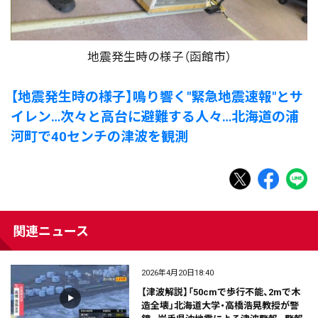
地震発生時の様子（函館市）
【地震発生時の様子】鳴り響く"緊急地震速報"とサ
イレン…次々と高台に避難する人々…北海道の浦
河町で40センチの津波を観測
関連ニュース
2026年4月20日18:40
【津波解説】「50cmで歩行不能、2mで木
造全壊」北海道大学・高橋浩晃教授が警