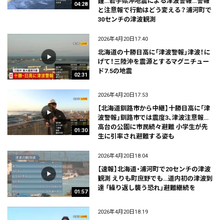
鐘…岩手県沖地震による津波警報…警報
04:28
と注意報で行動はどう変える？浦河町で
30センチの津波観測
2026年4月20日17:40
北海道の十勝日高に「津波警報」津波！に
げて！三陸沖を震源とするマグニチュー
ド7.5の地震
02:31
2026年4月20日17:53
【北海道釧路市から中継】十勝日高に「津
波警報」釧路市では震度3、津波注意報…
高台の公園に市民続々避難 小学生が先
01:30
生に引率され避難する姿も
2026年4月20日18:04
【速報】北海道・浦河町で20センチの津波
観測 えりも町庶野でも…道内初の津波到
達 「繰り返し襲う恐れ」避難継続を
01:57
2026年4月20日18:19