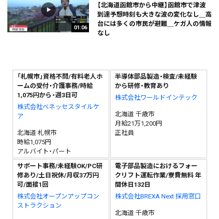
【北海道函館市から中継】函館市で津波
到達予想時刻も大きな波の変化なし＿高
台には多くの市民が避難＿ケガ人の情報
01:06
なし
「札幌市」資格不問/有料老人ホ
半導体部品製造・検査/未経験
ームの受付・介護事務/時給
から研修・教育あり
1,075円から・週3日可
株式会社ワールドインテック
株式会社ベネッセスタイルケ
北海道 千歳市
ア
月給21万1,200円
北海道 札幌市
正社員
時給1,075円
アルバイト・パート
サポート事務/未経験OK/PC研
電子部品製造におけるフォー
修あり/土日祝休/月収37万円
クリフト運転作業/寮費無料 年
可/面接1回
間休日132日
株式会社オープンアップコン
株式会社BREXA Next 採用窓口
ストラクション
北海道 千歳市