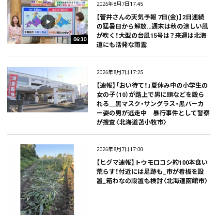
2026年8月7日17:45
【菅井さんの天気予報 7日(金)】2日連続
の猛暑日から解放…週末は秋の涼しい風
が吹く！大型の台風15号は？来週は北海
06:30
道にも活発な雨雲
2026年8月7日17:25
【速報】「おい待て！」夏休み中の小学生の
女の子（10）が路上で男に頭などを殴ら
れる＿黒マスク・サングラス・黒パーカ
ー姿の男が逃走中＿暴行事件として警察
が捜査〈北海道苫小牧市〉
2026年8月7日17:00
【ヒグマ速報】トウモロコシ約100本食い
荒らす！付近には足跡も_市が看板を設
置_箱わなの設置も検討〈北海道函館市〉