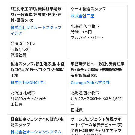
「江別市工栄町/無料駐車場あ
ケーキ製造スタッフ
り」一般事務/建設業・住宅・建
株式会社三星
材・設備メ-カ
北海道 苫小牧市
株式会社リクルートスタッフ
時給1,075円
ィング
アルバイト・パート
北海道 江別市
時給1,450円
派遣社員
製造スタッフ/新生活応援/未経
事務職デビュー歓迎!/受発注事
験OK/月30万～/コツコツ作業/
務/駅チカ相談可/未経験歓迎/
工場
有給取得率90%
株式会社MONOLITH
Courage Path株式会社
北海道 札幌市
北海道 苫小牧市
月給30万円～34万円
月給27万7,000円～33万4,500
正社員
円
正社員
軽自動車でヨシケイの販売・宅
ゲームプロジェクト管理サポ
配スタッフ
ート・ゲーム業界デビュー「完
全週休2日制/キャリアアップ
株式会社オーシャンシステム