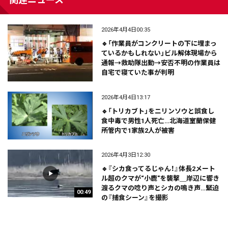
2026年4月4日00:35
🔹「作業員がコンクリートの下に埋まっ
ているかもしれない」ビル解体現場から
通報→救助隊出動→安否不明の作業員は
自宅で寝ていた事が判明
2026年4月4日13:17
🔹「トリカブト」をニリンソウと誤食し
食中毒で男性1人死亡…北海道室蘭保健
所管内で1家族2人が被害
2026年4月3日12:30
🔹『シカ食ってるじゃん！』体長2メート
ル超のクマが“小鹿"を襲撃＿岸辺に響き
渡るクマの唸り声とシカの鳴き声…緊迫
00:49
の『捕食シーン』を撮影