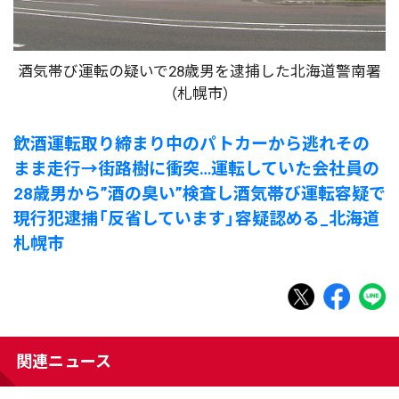
酒気帯び運転の疑いで28歳男を逮捕した北海道警南署
（札幌市）
飲酒運転取り締まり中のパトカーから逃れその
まま走行→街路樹に衝突…運転していた会社員の
28歳男から”酒の臭い”検査し酒気帯び運転容疑で
現行犯逮捕「反省しています」容疑認める_北海道
札幌市
関連ニュース