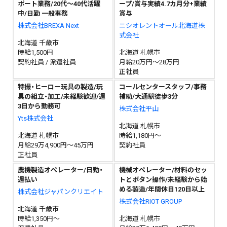
ポート業務/20代～40代活躍
ープ/賞与実績4.7カ月分+業績
中/日勤 一般事務
賞与
株式会社BREXA Next
ニシオレントオール北海道株
式会社
北海道 千歳市
時給1,500円
北海道 札幌市
契約社員 / 派遣社員
月給20万円～28万円
正社員
特撮・ヒーロー玩具の製造/玩
コールセンタースタッフ/事務
具の組立・加工/未経験歓迎/週
補助/大通駅徒歩3分
3日から勤務可
株式会社平山
Yts株式会社
北海道 札幌市
北海道 札幌市
時給1,180円～
月給29万4,900円～45万円
契約社員
正社員
農機製造オペレーター/日勤・
機械オペレーター/材料のセッ
週払い
トとボタン操作/未経験から始
める製造/年間休日120日以上
株式会社ジャパンクリエイト
株式会社RIOT GROUP
北海道 千歳市
時給1,350円～
北海道 札幌市