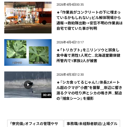
2026年4月4日00:35
🔹「作業員がコンクリートの下に埋まっ
ているかもしれない」ビル解体現場から
通報→救助隊出動→安否不明の作業員は
自宅で寝ていた事が判明
2026年4月4日13:17
🔹「トリカブト」をニリンソウと誤食し
食中毒で男性1人死亡…北海道室蘭保健
所管内で1家族2人が被害
2026年4月3日12:30
🔹『シカ食ってるじゃん！』体長2メート
ル超のクマが“小鹿"を襲撃＿岸辺に響き
渡るクマの唸り声とシカの鳴き声…緊迫
00:49
の『捕食シーン』を撮影
「寮完備」オフィスの管理やサ
事務職/未経験者歓迎/上場グル