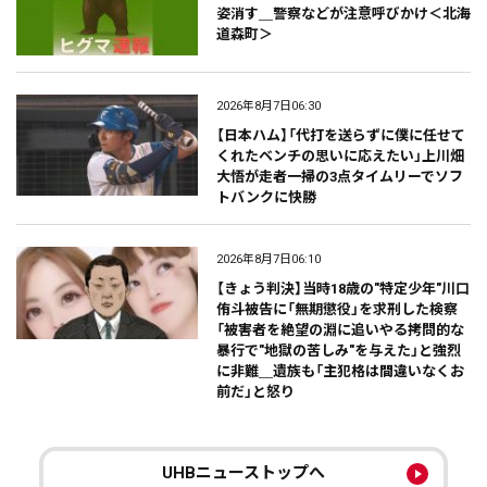
姿消す＿警察などが注意呼びかけ＜北海
道森町＞
2026年8月7日06:30
【日本ハム】「代打を送らずに僕に任せて
くれたベンチの思いに応えたい」上川畑
大悟が走者一掃の3点タイムリーでソフ
トバンクに快勝
2026年8月7日06:10
【きょう判決】当時18歳の"特定少年"川口
侑斗被告に「無期懲役」を求刑した検察
「被害者を絶望の淵に追いやる拷問的な
暴行で"地獄の苦しみ"を与えた」と強烈
に非難＿遺族も「主犯格は間違いなくお
前だ」と怒り
UHBニューストップへ