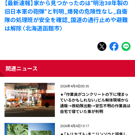
【最新速報】家から見つかったのは“明治38年製の
旧日本軍の砲弾”と判明_爆発の危険性なし_自衛
隊の処理班が安全を確認_国道の通行止めや避難
は解除〈北海道函館市〉
関連ニュース
2026年4月4日00:35
🔹「作業員がコンクリートの下に埋まっ
ているかもしれない」ビル解体現場から
通報→救助隊出動→安否不明の作業員は
自宅で寝ていた事が判明
2026年4月4日13:17
🔹「トリカブト」をニリンソウと誤食し