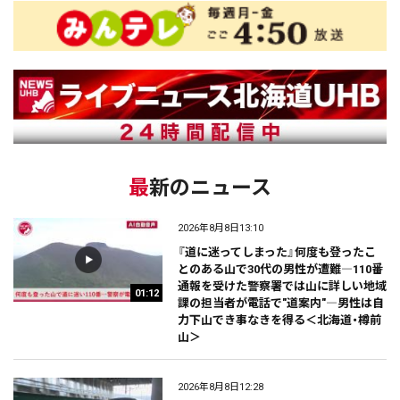
最新のニュース
2026年8月8日13:10
『道に迷ってしまった』何度も登ったこ
とのある山で30代の男性が遭難―110番
通報を受けた警察署では山に詳しい地域
01:12
課の担当者が電話で"道案内"―男性は自
力下山でき事なきを得る＜北海道・樽前
山＞
2026年8月8日12:28