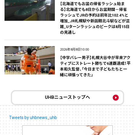
【北海道でもお盆の帰省ラッシュ始ま
る】北海道でも8日からお盆期間－帰省
ラッシュでJRの予約は前年比102.4%と
増加_JR札幌駅や新函館北斗駅などが混
雑_Uターンラッシュのピークは8月15日
の見通し
2026年8月8日10:00
【中学バレー男子】札幌大谷中が早来アク
ティブにストレート勝ちで6連覇達成！平
本和久監督、「今日まで子どもたちと一
緒に頑張ってきた」
UHBニューストップへ
Tweets by uhbnews_uhb