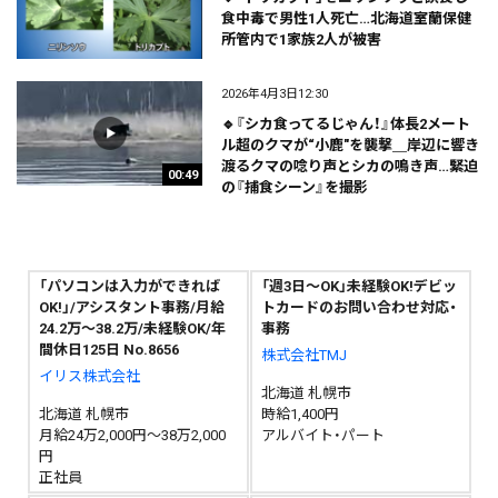
食中毒で男性1人死亡…北海道室蘭保健
所管内で1家族2人が被害
2026年4月3日12:30
🔹『シカ食ってるじゃん！』体長2メート
ル超のクマが“小鹿"を襲撃＿岸辺に響き
渡るクマの唸り声とシカの鳴き声…緊迫
00:49
の『捕食シーン』を撮影
「パソコンは入力ができれば
「週3日～OK」未経験OK!デビッ
OK!」/アシスタント事務/月給
トカードのお問い合わせ対応・
24.2万～38.2万/未経験OK/年
事務
間休日125日 No.8656
株式会社TMJ
イリス株式会社
北海道 札幌市
北海道 札幌市
時給1,400円
月給24万2,000円～38万2,000
アルバイト・パート
円
正社員