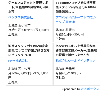
ゲームプロジェクト管理サポ
docomoショップでの携帯販
ート/未経験OK/月給30万円以
売スタッフ/有給消化率100%/
上可
残業ほぼなし
ベンタス株式会社
プロバイドグループ ドコモシ
ョップ 南大通
北海道 苫小牧市
月給21万900円～32万1,800円
北海道 札幌市
正社員
月給20万円～30万円
正社員
製造スタッフ/土日休み×安定
あなたのスキルを世界的な半
勤務/コツコツ作業が好きな方
導体製造装置メーカー/最先端
にピッタリ!/480
の現場で活かしませんか
FWM株式会社
株式会社ワールドインテック
北海道 苫小牧市
北海道 千歳市
月給26万4,000円～37万8,000
月給26万2,400円～
円
正社員
正社員
求人ボックス
Sponsored by