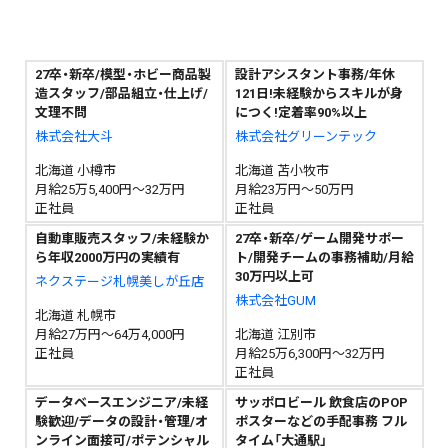
27卒・新卒/模型・ホビー商品製
設計アシスタント事務/年休
造スタッフ/部品組立・仕上げ/
121日!未経験からスキルが身
文理不問
につく!定着率90%以上
株式会社大斗
株式会社グリーンテック
北海道 小樽市
北海道 苫小牧市
月給25万5,400円～32万円
月給23万円～50万円
正社員
正社員
自動車販売スタッフ/未経験か
27卒・新卒/ゲーム開発サポー
ら年収2000万円の実績有
ト/開発チームの事務補助/月給
30万円以上可
ネクステージ札幌美しが丘店
株式会社GUM
北海道 札幌市
月給27万円～64万4,000円
北海道 江別市
正社員
月給25万6,300円～32万円
正社員
データベースエンジニア/未経
サッポロビール 飲食店のPOP
験歓迎/データの設計・管理/オ
ポスターなどの手配事務 フル
ンライン面接可/ポテンシャル
タイム「大通駅」