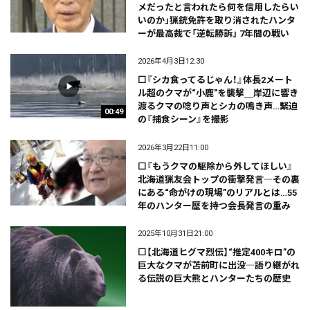
メだったと言われたら何を信用したらい
いのか」猟銃免許を取り消されたハンタ
ーが最高裁で「逆転勝訴」 7年間の戦い
2026年4月3日12:30
⬜『シカ食ってるじゃん！』体長2メート
ル超のクマが“小鹿"を襲撃＿岸辺に響き
渡るクマの唸り声とシカの鳴き声…緊迫
00:49
の『捕食シーン』を撮影
2026年3月22日11:00
⬜『もうクマの駆除から外してほしい』
北海道猟友会トップの衝撃発言―その裏
にある“命がけの現場”のリアルとは…55
年のハンター歴を持つ会長発言の重み
2025年10月31日21:00
⬜【北海道ヒグマ烈伝】“推定400キロ”の
巨大なクマが苫前町に出没―語り継がれ
る伝説の巨大熊とハンターたちの歴史