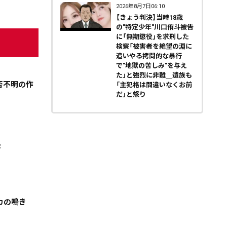
2026年8月7日06:10
【きょう判決】当時18歳
の"特定少年"川口侑斗被告
に「無期懲役」を求刑した
検察「被害者を絶望の淵に
追いやる拷問的な暴行
で"地獄の苦しみ"を与え
た」と強烈に非難＿遺族も
否不明の作
「主犯格は間違いなくお前
だ」と怒り
害
カの鳴き
天気
コラム・特集