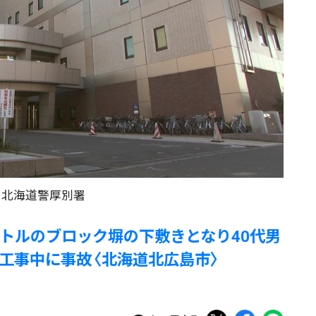
北海道警厚別署
ートルのブロック塀の下敷きとなり40代男
工事中に事故〈北海道北広島市〉