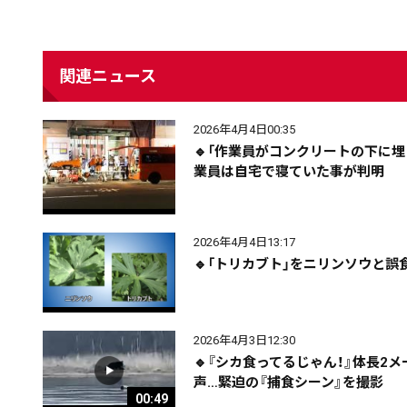
関連ニュース
2026年4月4日00:35
🔹「作業員がコンクリートの下に
業員は自宅で寝ていた事が判明
2026年4月4日13:17
🔹「トリカブト」をニリンソウと
配信日
きのう
08月05日
2026年4月3日12:30
🔹『シカ食ってるじゃん！』体長
声…緊迫の『捕食シーン』を撮影
カテゴリ
事件・事故
社会
00:49