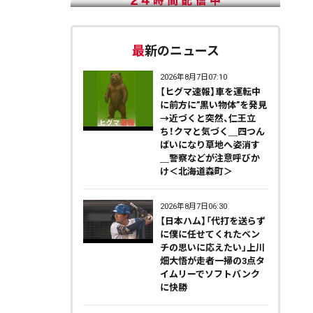
最新のニュース
2026年8月7日07:10
【ヒグマ速報】車を運転中
に前方に”黒い物体”を発見
→近づくと突然、仁王立
ち！クマと気づく＿四つん
ばいになり草地へ姿消す
＿警察などが注意呼びか
け＜北海道森町＞
2026年8月7日06:30
【日本ハム】「代打を送らず
に僕に任せてくれたベン
チの思いに応えたい」上川
畑大悟が走者一掃の3点タ
イムリーでソフトバンク
に快勝