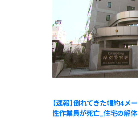
【速報】倒れてきた幅約4メ
性作業員が死亡_住宅の解体