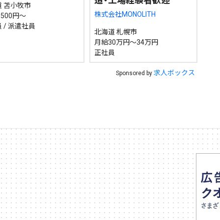
造・工場経験者歓迎
 苫小牧市
株式会社MONOLITH
,500円～
 / 派遣社員
北海道 札幌市
月給30万円～34万円
正社員
求人ボックス
Sponsored by