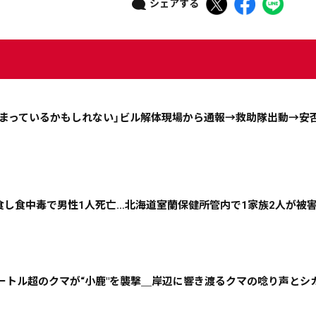
シェアする
埋まっているかもしれない」ビル解体現場から通報→救助隊出動→安
ニュース記事を探す
誤食し食中毒で男性1人死亡…北海道室蘭保健所管内で1家族2人が被
08月04日
08月03日
08月02日
08月01日
2メートル超のクマが“小鹿"を襲撃＿岸辺に響き渡るクマの唸り声とシ
政治
道内経済
くらし・医療
エンタメ・スポーツ