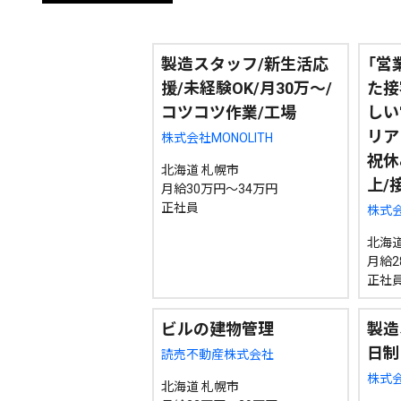
エリア
道北
道央
道南
製造スタッフ/新生活応
「営
援/未経験OK/月30万～/
た接
コツコツ作業/工場
しい
リア
株式会社MONOLITH
祝休
北海道 札幌市
上/
月給30万円～34万円
期間を絞る
正社員
株式
北海道
月給2
カテゴリで絞る
正社
ビルの建物管理
製造
日制
読売不動産株式会社
株式
北海道 札幌市