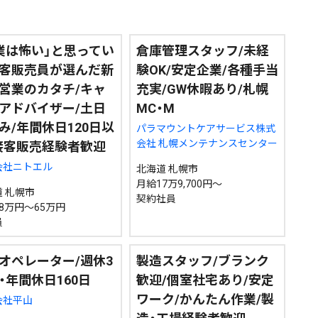
道東
全道
道外
業は怖い」と思ってい
倉庫管理スタッフ/未経
客販売員が選んだ新
験OK/安定企業/各種手当
営業のカタチ/キャ
充実/GW休暇あり/札幌
アドバイザー/土日
MC・M
絞り込み検索
み/年間休日120日以
パラマウントケアサービス株式
会社 札幌メンテナンスセンター
接客販売経験者歓迎
会社ニトエル
北海道 札幌市
~
月給17万9,700円～
 札幌市
契約社員
8万円～65万円
地域で絞る
キーワードで
員
オペレーター/週休3
製造スタッフ/ブランク
・年間休日160日
歓迎/個室社宅あり/安定
ワーク/かんたん作業/製
検索
会社平山