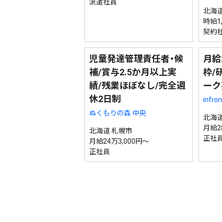
派遣社員
北海道
時給1,
契約社
児童発達管理責任者・候
月給
補/賞与2.5か月以上実
枠/
績/残業ほぼなし/完全週
ーク
休2日制
infr
ぬくもりの森 中央
北海道
月給2
北海道 札幌市
正社
月給24万3,000円～
正社員