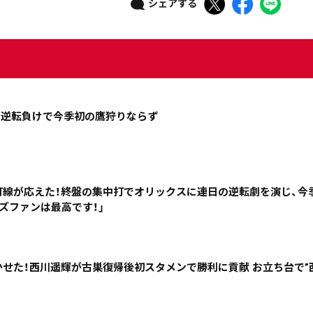
シェアする
…逆転負けで今季初の鷹狩りならず
打線が応えた！終盤の集中打でオリックスに連日の逆転劇を演じ、今
ズファンは最高です！」
ニュース記事を探す
かせた！西川遥輝が古巣復帰後初スタメンで勝利に貢献 お立ち台で”