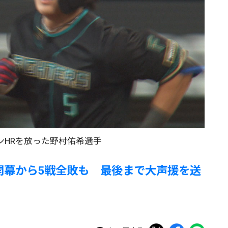
ンHRを放った野村佑希選手
開幕から5戦全敗も 最後まで大声援を送