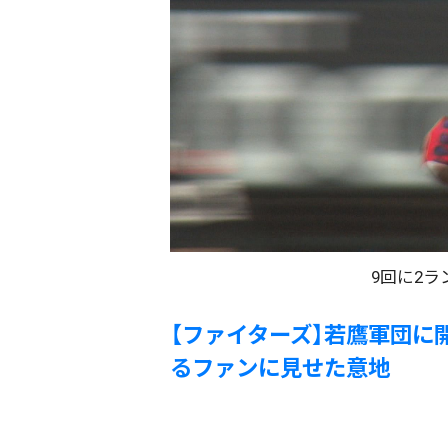
9回に2ラ
【ファイターズ】若鷹軍団に
るファンに見せた意地