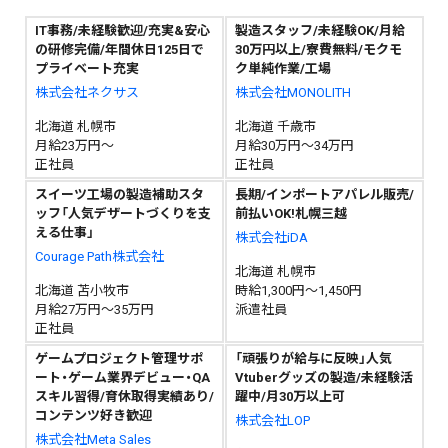
IT事務/未経験歓迎/充実&安心
製造スタッフ/未経験OK/月給
の研修完備/年間休日125日で
30万円以上/寮費無料/モクモ
プライベート充実
ク単純作業/工場
株式会社ネクサス
株式会社MONOLITH
北海道 札幌市
北海道 千歳市
月給23万円～
月給30万円～34万円
正社員
正社員
スイーツ工場の製造補助スタ
長期/インポートアパレル販売/
ッフ「人気デザートづくりを支
前払いOK!札幌三越
える仕事」
株式会社iDA
Courage Path株式会社
北海道 札幌市
北海道 苫小牧市
時給1,300円～1,450円
月給27万円～35万円
派遣社員
正社員
ゲームプロジェクト管理サポ
「頑張りが給与に反映」人気
ート・ゲーム業界デビュー・QA
Vtuberグッズの製造/未経験活
スキル習得/育休取得実績あり/
躍中/月30万以上可
コンテンツ好き歓迎
株式会社LOP
株式会社Meta Sales