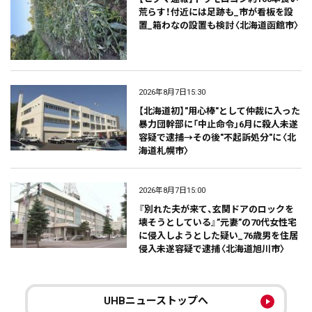
荒らす！付近には足跡も_市が看板を設
置_箱わなの設置も検討〈北海道函館市〉
2026年8月7日15:30
【北海道初】"用心棒"として仲裁に入った
暴力団幹部に「中止命令」6月に殺人未遂
容疑で逮捕→その後"不起訴処分"に〈北
海道札幌市〉
2026年8月7日15:00
『別れた夫が来て、玄関ドアのロックを
壊そうとしている』”元妻”の70代女性宅
に侵入しようとした疑い_76歳男を住居
侵入未遂容疑で逮捕〈北海道旭川市〉
UHBニューストップへ