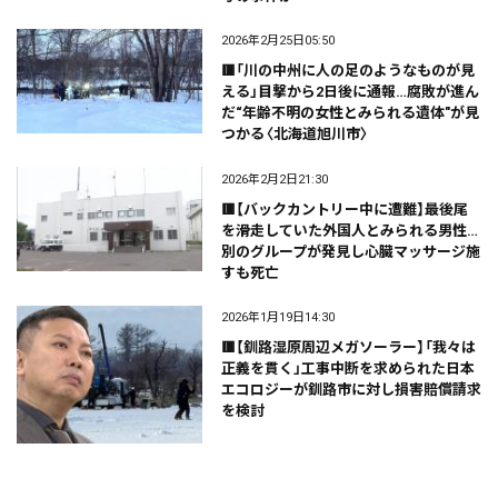
2026年2月25日05:50
🟥「川の中州に人の足のようなものが見
える」目撃から2日後に通報…腐敗が進ん
だ“年齢不明の女性とみられる遺体"が見
つかる〈北海道旭川市〉
2026年2月2日21:30
🟥【バックカントリー中に遭難】最後尾
を滑走していた外国人とみられる男性…
別のグループが発見し心臓マッサージ施
すも死亡
2026年1月19日14:30
🟥【釧路湿原周辺メガソーラー】「我々は
正義を貫く」工事中断を求められた日本
エコロジーが釧路市に対し損害賠償請求
を検討