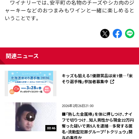
ワイナリーでは、安平町の名物のチーズやシカ肉のジ
ャーキーなどのおつまみもワインと一緒に楽しめると
いうことです。
関連ニュース
キッズも狙える！優勝賞品は米1俵―「米
そり選手権」参加者募集中
2026年2月26日21:00
🟥「熱した金属棒」を体に押しつけ、ナイ
フで切りつけ…知人男性から現金22万円
奪った疑いで男5人を逮捕―多発する匿
00:46
名・流動型犯罪グループ「トクリュウ」関
与の事件か