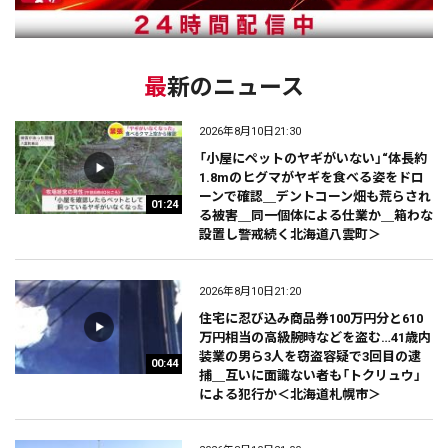
最新のニュース
2026年8月10日21:30
「小屋にペットのヤギがいない」“体長約
1.8mのヒグマがヤギを食べる姿をドロ
ーンで確認＿デントコーン畑も荒らされ
01:24
る被害＿同一個体による仕業か＿箱わな
設置し警戒続く北海道八雲町＞
2026年8月10日21:20
住宅に忍び込み商品券100万円分と610
万円相当の高級腕時などを盗む…41歳内
装業の男ら3人を窃盗容疑で3回目の逮
00:44
捕＿互いに面識ない者も「トクリュウ」
による犯行か＜北海道札幌市＞