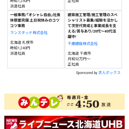
時給1,250円
正社員
派遣社員
一般事務/「オシャレ自由」社食
建築施工管理/施工管理のスペ
休憩室完備 土日祝休みのコツ
シャリスト募集/経験を活かし
コツ事務
て次世代育成と事業成長を支
える/賞与あり/20代～40代活
ランスタッド株式会社
躍中!
北海道 札幌市
千歳建設株式会社
時給1,240円
派遣社員
北海道 千歳市
月給52万円～
正社員
求人ボックス
Sponsored by