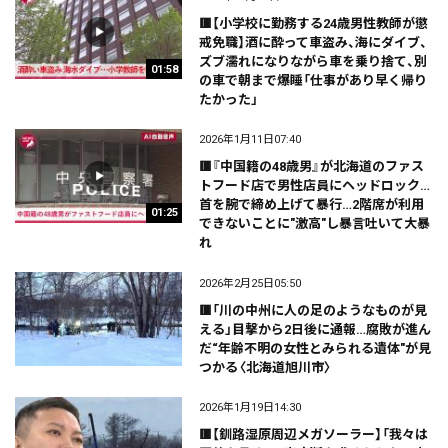
🟥【小学校に勤務する24歳男性教師が懲
戒免職】酒に酔って車盗み、海にダイブ、
ズブ濡れになりながら車を乗り捨て、別
01:58
の車で朝まで爆睡「仕事があり早く帰り
たかった」
2026年1月11日07:40
🟥『中国籍の48歳男』が北海道のファス
トフード店で男性店員にヘッドロック…
首を腕で締め上げて暴行…2階席が利用
01:25
できないことに"激高"し暴言吐いて大暴
れ
2026年2月25日05:50
🟥「川の中州に人の足のようなものが見
える」目撃から2日後に通報…腐敗が進ん
だ“年齢不明の女性とみられる遺体"が見
つかる〈北海道旭川市〉
2026年1月19日14:30
🟥【釧路湿原周辺メガソーラー】「我々は