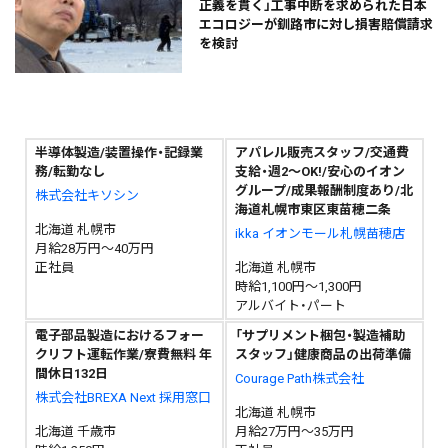
正義を貫く」工事中断を求められた日本
エコロジーが釧路市に対し損害賠償請求
を検討
半導体製造/装置操作・記録業
アパレル販売スタッフ/交通費
務/転勤なし
支給・週2〜OK!/安心のイオン
グループ/成果報酬制度あり/北
株式会社キソシン
海道札幌市東区東苗穂二条
北海道 札幌市
ikka イオンモール札幌苗穂店
月給28万円～40万円
正社員
北海道 札幌市
時給1,100円～1,300円
アルバイト・パート
電子部品製造におけるフォー
「サプリメント梱包・製造補助
クリフト運転作業/寮費無料 年
スタッフ」健康商品の出荷準備
間休日132日
Courage Path株式会社
株式会社BREXA Next 採用窓口
北海道 札幌市
北海道 千歳市
月給27万円～35万円