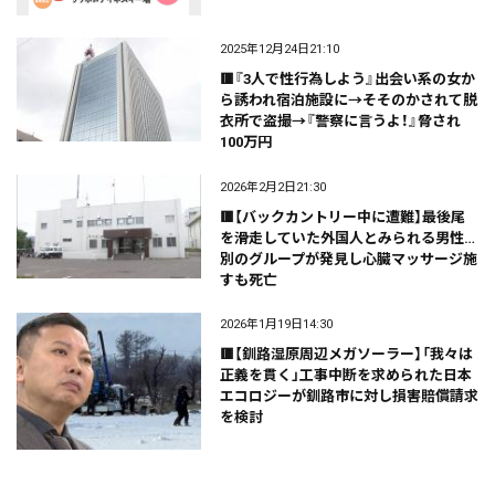
2025年12月24日21:10
🟥『3人で性行為しよう』出会い系の女か
ら誘われ宿泊施設に→そそのかされて脱
衣所で盗撮→『警察に言うよ！』脅され
100万円
2026年2月2日21:30
🟥【バックカントリー中に遭難】最後尾
を滑走していた外国人とみられる男性…
別のグループが発見し心臓マッサージ施
すも死亡
2026年1月19日14:30
🟥【釧路湿原周辺メガソーラー】「我々は
正義を貫く」工事中断を求められた日本
エコロジーが釧路市に対し損害賠償請求
を検討