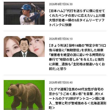
2026年8月7日06:30
【日本ハム】「代打を送らずに僕に任せて
くれたベンチの思いに応えたい」上川畑
大悟が走者一掃の3点タイムリーでソフ
トバンクに快勝
2026年8月7日06:10
【きょう判決】当時18歳の"特定少年"川口
侑斗被告に「無期懲役」を求刑した検察
「被害者を絶望の淵に追いやる拷問的な
暴行で"地獄の苦しみ"を与えた」と強烈
に非難＿遺族も「主犯格は間違いなくお
前だ」と怒り
2026年8月7日05:40
【ヒグマ速報】住民の60代女性が自宅の
窓から”うごめく黒い影”を目撃…約1メ
ートルのクマ2頭がデントコーン畑に侵
入＿警察と町が警戒強める＜北海道湧別
町＞