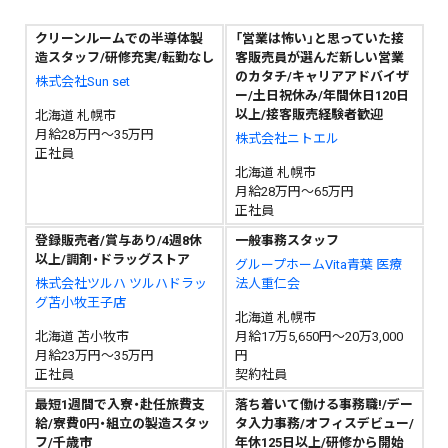
クリーンルームでの半導体製
「営業は怖い」と思っていた接
造スタッフ/研修充実/転勤なし
客販売員が選んだ新しい営業
のカタチ/キャリアアドバイザ
株式会社Sun set
ー/土日祝休み/年間休日120日
以上/接客販売経験者歓迎
北海道 札幌市
月給28万円～35万円
株式会社ニトエル
正社員
北海道 札幌市
月給28万円～65万円
正社員
登録販売者/賞与あり/4週8休
一般事務スタッフ
以上/調剤・ドラッグストア
グループホームVita青葉 医療
株式会社ツルハ ツルハドラッ
法人重仁会
グ苫小牧王子店
北海道 札幌市
北海道 苫小牧市
月給17万5,650円～20万3,000
月給23万円～35万円
円
正社員
契約社員
最短1週間で入寮・赴任旅費支
落ち着いて働ける事務職!/デー
給/寮費0円・組立の製造スタッ
タ入力事務/オフィスデビュー/
フ/千歳市
年休125日以上/研修から開始