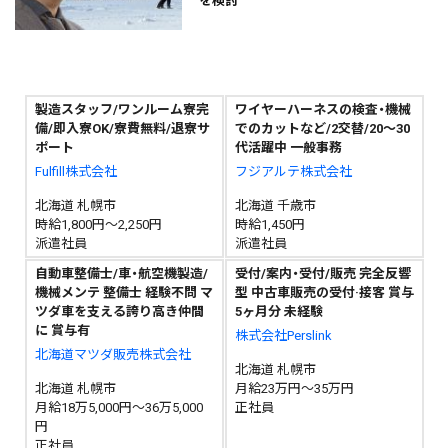
を検討
製造スタッフ/ワンルーム寮完
ワイヤーハーネスの検査・機械
備/即入寮OK/寮費無料/退寮サ
でのカットなど/2交替/20～30
ポート
代活躍中 一般事務
Fulfill株式会社
フジアルテ株式会社
北海道 札幌市
北海道 千歳市
時給1,800円～2,250円
時給1,450円
派遣社員
派遣社員
自動車整備士/車・航空機製造/
受付/案内・受付/販売 完全反響
機械メンテ 整備士 経験不問 マ
型 中古車販売の受付·接客 賞与
ツダ車を支える誇り高き仲間
5ヶ月分 未経験
に 賞与有
株式会社Perslink
北海道マツダ販売株式会社
北海道 札幌市
北海道 札幌市
月給23万円～35万円
月給18万5,000円～36万5,000
正社員
円
正社員