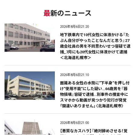
最新のニュース
2026年8月6日21:20
地下鉄車内で10代女性に体液かける『た
ぶん自分がやったことなんだと思う』27
歳会社員の男を不同意わいせつ容疑で逮
捕_7月にも20代女性に体液かけて逮捕
＜北海道札幌市＞
2026年8月6日21:10
面識ある女性の水筒に"下半身"を押し付
け"使用不能"にした疑い…66歳男を『器
物損壊』容疑で逮捕…別事件の捜査中に
スマホから動画が見つかり犯行が発覚
「間違いありません」〈北海道札幌市〉
2026年8月6日21:00
【悪質なカスハラ】『絶対辞めさせる！覚