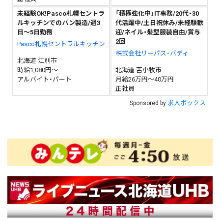
未経験OK!Pasco札幌セントラ
「積極強化中」IT事務/20代・30
ルキッチンでのパン製造/週3
代活躍中/土日祝休み/未経験歓
日～5日勤務
迎/ネイル・髪型服装自由/賞与
2回
Pasco札幌セントラルキッチン
株式会社リーパス・バディ
北海道 江別市
時給1,080円～
北海道 苫小牧市
アルバイト・パート
月給26万円～40万円
正社員
求人ボックス
Sponsored by