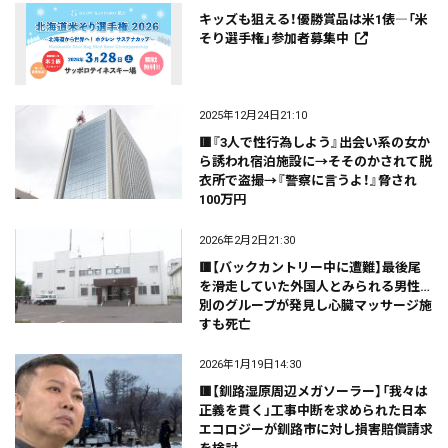
キッズも狙える！優勝賞品は米1俵―「米
そり選手権」参加者募集中
2025年12月24日21:10
🟥『3人で性行為しよう』出会い系の女か
ら誘われ宿泊施設に→そそのかされて脱
衣所で盗撮→『警察に言うよ！』脅され
100万円
2026年2月2日21:30
🟥【バックカントリー中に遭難】最後尾
を滑走していた外国人とみられる男性…
別のグループが発見し心臓マッサージ施
すも死亡
2026年1月19日14:30
🟥【釧路湿原周辺メガソーラー】「我々は
正義を貫く」工事中断を求められた日本
エコロジーが釧路市に対し損害賠償請求