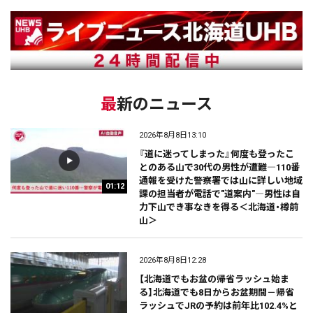
最新のニュース
2026年8月8日13:10
『道に迷ってしまった』何度も登ったこ
とのある山で30代の男性が遭難―110番
通報を受けた警察署では山に詳しい地域
01:12
課の担当者が電話で"道案内"―男性は自
力下山でき事なきを得る＜北海道・樽前
山＞
2026年8月8日12:28
【北海道でもお盆の帰省ラッシュ始ま
る】北海道でも8日からお盆期間－帰省
ラッシュでJRの予約は前年比102.4%と