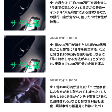
🔷1カ月かけて“約7680万円”を送金後に
「今までの話はウソ」とまさかの告白ー
インチキ“大阪府警”による詐欺「あなた
の銀行口座が危ない」信じた60代女性が
被害に
2025年12月13日05:30
🔷1億2200万円が消えた！札幌の50代男
性がニセ警官に「資産を拘束する」など
と脅され8000万円を振り込む…さらに
「早く終わらせる方法がある」とダマさ
れ、東京まで4200万円分の金塊を運ぶ
2025年12月12日05:50
🔷１億4500万円が消えた！「ニセ警察官
にお金をだまし取られてしまった」１人
暮らし60代男性がインチキ警官に「あな
た逮捕される」などと脅され16回も送
金…類似事件の報道見て詐欺に気づく