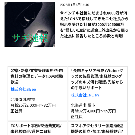
2026年1月6日14:40
🔷インチキ社長にだまされ8000万が消
えた！SNSで接触してきたニセ社長から
指示を受けた社員が3000万と5000万
を"怪しい口座"に送金…外出先から戻っ
た社長に報告したところ詐欺と判明
27卒・新卒/文書管理事務/社内
「長期キャリア形成」Vtuberグ
資料の整理とデータ化/未経験
ッズの製品管理/未経験OK/グ
歓迎
ッズのキズ汚れ確認/先輩から
の手厚いサポート
株式会社alBee
株式会社Le Lien
北海道 札幌市
月給25万2,000円～32万円
北海道 札幌市
正社員
月給32万4,800円～59万円
正社員
ECサポート事務/交通費支給/
スマホアクセサリー製造/周辺
未経験歓迎/週休二日制
機器の組立・加工/未経験歓迎/