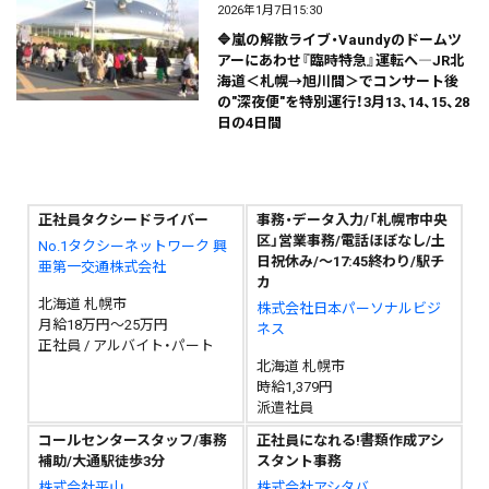
2026年1月7日15:30
🔷嵐の解散ライブ・Vaundyのドームツ
アーにあわせ『臨時特急』運転へ―JR北
海道＜札幌→旭川間＞でコンサート後
の"深夜便"を特別運行！3月13、14、15、28
日の4日間
正社員タクシードライバー
事務・データ入力/「札幌市中央
区」営業事務/電話ほぼなし/土
No.1タクシーネットワーク 興
日祝休み/～17:45終わり/駅チ
亜第一交通株式会社
カ
北海道 札幌市
株式会社日本パーソナルビジ
月給18万円～25万円
ネス
正社員 / アルバイト・パート
北海道 札幌市
時給1,379円
派遣社員
コールセンタースタッフ/事務
正社員になれる!書類作成アシ
補助/大通駅徒歩3分
スタント事務
株式会社平山
株式会社アシタバ