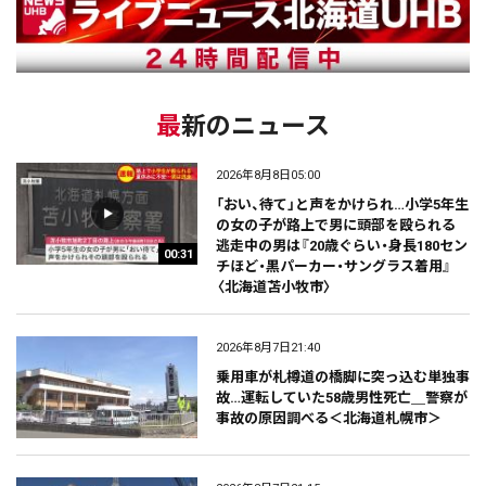
最新のニュース
2026年8月8日05:00
「おい、待て」と声をかけられ…小学5年生
の女の子が路上で男に頭部を殴られる
逃走中の男は『20歳ぐらい・身長180セン
00:31
チほど・黒パーカー・サングラス着用』
〈北海道苫小牧市〉
2026年8月7日21:40
乗用車が札樽道の橋脚に突っ込む単独事
故…運転していた58歳男性死亡＿警察が
事故の原因調べる＜北海道札幌市＞