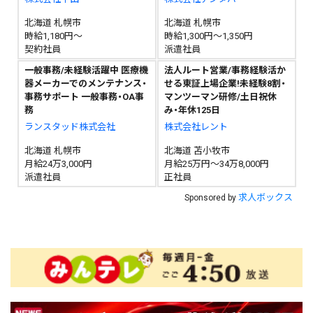
北海道 札幌市
北海道 札幌市
時給1,180円～
時給1,300円～1,350円
契約社員
派遣社員
一般事務/未経験活躍中 医療機
法人ルート営業/事務経験活か
器メーカーでのメンテナンス・
せる東証上場企業!未経験8割・
事務サポート 一般事務・OA事
マンツーマン研修/土日祝休
務
み・年休125日
ランスタッド株式会社
株式会社レント
北海道 札幌市
北海道 苫小牧市
月給24万3,000円
月給25万円～34万8,000円
派遣社員
正社員
求人ボックス
Sponsored by