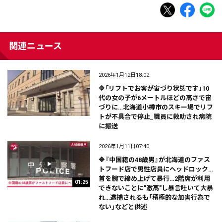
関連ニュース
2026年1月12日18:02
🔷「リフトでお客が宙づり状態です」10
代の女の子が6メートルほどの高さで宙
づりに…北海道小樽市のスキー場でリフ
トが不具合で停止_職員に救助され病院
に搬送
2026年1月11日07:40
🔷『中国籍の48歳男』が北海道のファス
トフード店で男性店員にヘッドロック…
首を腕で締め上げて暴行…2階席が利用
01:25
できないことに"激高"し暴言吐いて大暴
れ…逮捕されるも「積極的な加害行為で
ない」などと供述