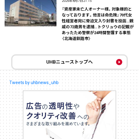
2026年8月7日21:15
『資産家未亡人オーナー様。対象標的と
なっております。他言は命危険』70代女
性経営者宛に脅迫文入り封書を投函…親
戚の72歳男を逮捕…トクリュウの記載が
あったため警察が24時間警護する事態
〈北海道釧路市〉
UHBニューストップへ
Tweets by uhbnews_uhb