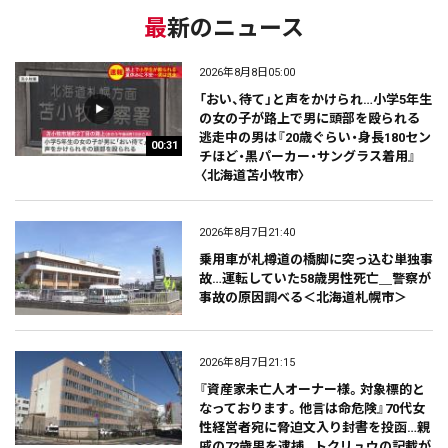
最新のニュース
2026年8月8日05:00
「おい、待て」と声をかけられ…小学5年生
の女の子が路上で男に頭部を殴られる
逃走中の男は『20歳ぐらい・身長180セン
00:31
チほど・黒パーカー・サングラス着用』
〈北海道苫小牧市〉
2026年8月7日21:40
乗用車が札樽道の橋脚に突っ込む単独事
故…運転していた58歳男性死亡＿警察が
事故の原因調べる＜北海道札幌市＞
2026年8月7日21:15
『資産家未亡人オーナー様。対象標的と
なっております。他言は命危険』70代女
性経営者宛に脅迫文入り封書を投函…親
戚の72歳男を逮捕…トクリュウの記載が