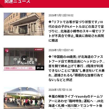
関連ニュース
2026年1月12日18:02
🔷「リフトでお客が宙づり状態です」10
代の女の子が6メートルほどの高さで宙
づりに…北海道小樽市のスキー場でリフ
トが不具合で停止_職員に救助され病院
に搬送
2026年1月11日07:40
🔷『中国籍の48歳男』が北海道のファス
トフード店で男性店員にヘッドロック…
首を腕で締め上げて暴行…2階席が利用
01:25
できないことに"激高"し暴言吐いて大暴
れ…逮捕されるも「積極的な加害行為で
ない」などと供述
2026年1月7日15:30
🔷嵐の解散ライブ・Vaundyのドームツ
アーにあわせ『臨時特急』運転へ―JR北
海道＜札幌→旭川間＞でコンサート後