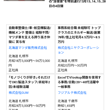
の"深夜便"を特別運行！3月13、14、15、28
日の4日間
自動車整備士/車・航空機製造/
事務系総合職 未経験可 トップ
機械メンテ 整備士 経験不問/
クラスのエネルギー輸送/創業
マツダ車を支える誇り高き仲
78年/借上社宅月4.5万円～8.5
間に 賞与有
万円
北海道マツダ販売株式会社
株式会社ニヤクコーポレーシ
ョン
北海道 札幌市
月給18万5,000円～36万5,000
北海道 札幌市
円
月給20万円～30万円
正社員
正社員
「モノづくりが好き」それだけ
ExcelでVlookup関数を使用す
でOK!/製造スタッフ/昇給年2
る事務/日勤/20～40代活躍中
回/未経験活躍
一般事務
株式会社GUM
フジアルテ株式会社
北海道 札幌市
北海道 千歳市
月給28万5,000円～50万円
時給1,450円