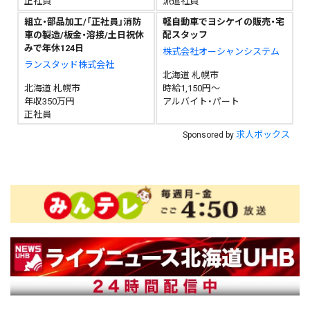
正社員
派遣社員
組立・部品加工/「正社員」消防
軽自動車でヨシケイの販売・宅
車の製造/板金・溶接/土日祝休
配スタッフ
みで年休124日
株式会社オーシャンシステム
ランスタッド株式会社
北海道 札幌市
北海道 札幌市
時給1,150円～
年収350万円
アルバイト・パート
正社員
求人ボックス
Sponsored by