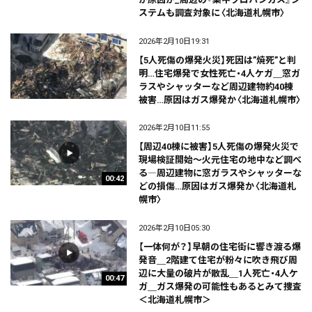
ステムも調査対象に〈北海道札幌市〉
2026年2月10日19:31
【5人死傷の爆発火災】死因は”焼死”と判
明…住宅爆発で女性死亡・4人ケガ＿窓ガ
ラスやシャッターなど周辺建物約40棟
被害…原因はガス爆発か〈北海道札幌市〉
2026年2月10日11:55
【周辺40棟に被害】5人死傷の爆発火災で
現場検証開始～火元住宅の地中など調べ
る―周辺建物に窓ガラスやシャッターな
00:42
どの損傷…原因はガス爆発か〈北海道札
幌市〉
2026年2月10日05:30
【一体何が？】早朝の住宅街に響き渡る爆
発音＿2階建て住宅が粉々に吹き飛び周
辺に大量の破片が散乱＿1人死亡・4人ケ
00:47
ガ＿ガス爆発の可能性もあるとみて捜査
＜北海道札幌市＞