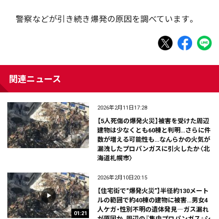
警察などが引き続き爆発の原因を調べています。
関連ニュース
2026年2月11日17:28
【5人死傷の爆発火災】被害を受けた周辺
建物は少なくとも60棟と判明…さらに件
数が増える可能性も…なんらかの火気が
漏洩したプロパンガスに引火したか〈北
海道札幌市〉
2026年2月10日20:15
【住宅街で“爆発火災”】半径約130メート
ルの範囲で約40棟の建物に被害…男女4
人ケガ・性別不明の遺体発見―ガス漏れ
01:21
が原因か_周辺の『集中プロパンガス』シ