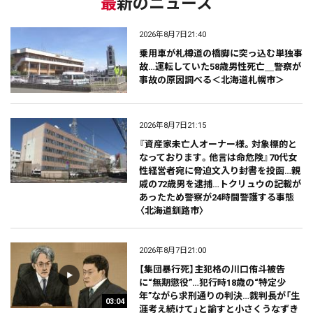
最新のニュース
2026年8月7日21:40
乗用車が札樽道の橋脚に突っ込む単独事
故…運転していた58歳男性死亡＿警察が
事故の原因調べる＜北海道札幌市＞
2026年8月7日21:15
『資産家未亡人オーナー様。対象標的と
なっております。他言は命危険』70代女
性経営者宛に脅迫文入り封書を投函…親
戚の72歳男を逮捕…トクリュウの記載が
あったため警察が24時間警護する事態
〈北海道釧路市〉
2026年8月7日21:00
【集団暴行死】主犯格の川口侑斗被告
に“無期懲役”…犯行時18歳の“特定少
年”ながら求刑通りの判決…裁判長が「生
03:04
涯考え続けて」と諭すと小さくうなずき