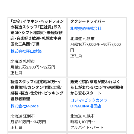
「27卒」イヤホン・ヘッドフォン
タクシードライバー
の製造スタッフ「正社員」即入
札幌交通株式会社
寮OK・シフト相談可・未経験歓
迎・音楽好き歓迎・札幌市中央
北海道 札幌市
区北三条西1丁目
月給16万7,000円～90万7,000
円
株式会社窪田建築
正社員
北海道 札幌市
月給25万2,300円～32万円
正社員
製造スタッフ/固定給30万～/
販売・接客/家電が変わればく
寮費無料/カンタン作業/工場/
らしが変わる/コジマ/未経験者
縫製・製造・仕分け・ピッキング
から安心スタート
経験者歓迎
コジマ×ビックカメラ
株式会社M-pros
CiiNACiiNA屯田店
北海道 江別市
北海道 札幌市
月給30万円～34万円
時給1,100円～
正社員
アルバイト・パート