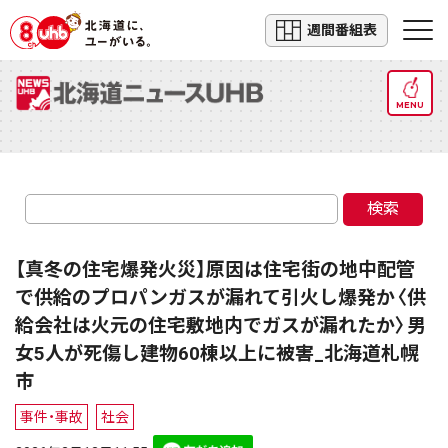
週間番組表
MENU
検索
【真冬の住宅爆発火災】原因は住宅街の地中配管
で供給のプロパンガスが漏れて引火し爆発か〈供
給会社は火元の住宅敷地内でガスが漏れたか〉男
女5人が死傷し建物60棟以上に被害_北海道札幌
市
事件・事故
社会