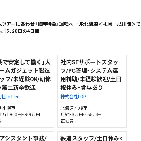
~
ドームツアーにあわせ『臨時特急』運転へ―JR北海道＜札幌→旭川間＞
、15、28日の4日間
地域で絞る
キーワードで
期で安定して働く」人
社内SEサポートスタッ
ームガジェット製造
フ/PC管理・システム運
検索
ッフ/未経験OK/研修
用補助/未経験歓迎/土日
/第二新卒歓迎
祝休み・賞与あり
Le Lien
株式会社LOP
 札幌市
北海道 札幌市
1万1,800円～59万円
月給33万円～55万円
員
正社員
アシスタント事務/
製造スタッフ/土日休み×