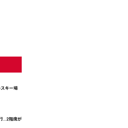
天気
コラム・特集
のスキー場
行…2階席が