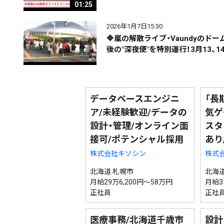
01:25
期間を絞る
2026年1月7日15:30
🔷嵐の解散ライブ・Vaundyの
後の"深夜便"を特別運行！3月13、14
カテゴリで絞る
データベースエンジニ
「長
ア/未経験歓迎/データの
気ゲ
設計・管理/オンライン面
スタ
接可/ポテンシャル採用
あり
株式会社キソシン
株式会社
北海道 札幌市
北海道
月給29万6,200円～58万円
月給3
正社員
正社
医療事務/北海道千歳市
設計