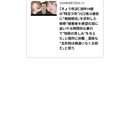
2026年8月7日06:10
【きょう判決】当時18歳
の"特定少年"川口侑斗被告
に「無期懲役」を求刑した
検察「被害者を絶望の淵に
追いやる拷問的な暴行
で"地獄の苦しみ"を与え
た」と強烈に非難＿遺族も
「主犯格は間違いなくお前
だ」と怒り