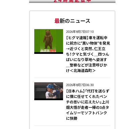
最新のニュース
2026年8月7日07:10
【ヒグマ速報】車を運転中
に前方に”黒い物体”を発見
→近づくと突然、仁王立
ち！クマと気づく＿四つん
ばいになり草地へ姿消す
＿警察などが注意呼びか
け＜北海道森町＞
2026年8月7日06:30
【日本ハム】「代打を送らず
に僕に任せてくれたベン
チの思いに応えたい」上川
畑大悟が走者一掃の3点タ
イムリーでソフトバンク
に快勝