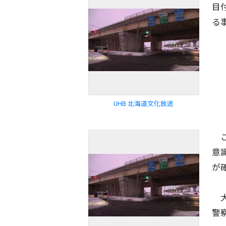
目
る
UHB 北海道文化放送
こ
意
が
大
警