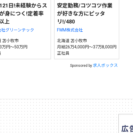
121日!未経験からス
安定勤務/コツコツ作業
が身につく!定着率
が好きな方にピッタ
%以上
リ!/480
会社グリーンテック
FWM株式会社
 苫小牧市
北海道 苫小牧市
3万円～50万円
月給26万4,000円～37万8,000円
員
正社員
求人ボックス
Sponsored by