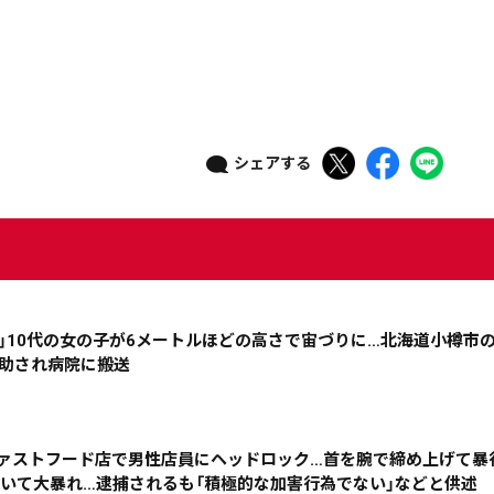
ニュース記事を探す
シェアする
08月04日
08月03日
08月02日
08月01日
政治
道内経済
くらし・医療
エンタメ・スポーツ
す」10代の女の子が6メートルほどの高さで宙づりに…北海道小樽市
道東
全道
道外
救助され病院に搬送
絞り込み検索
のファストフード店で男性店員にヘッドロック…首を腕で締め上げて暴
吐いて大暴れ…逮捕されるも「積極的な加害行為でない」などと供述