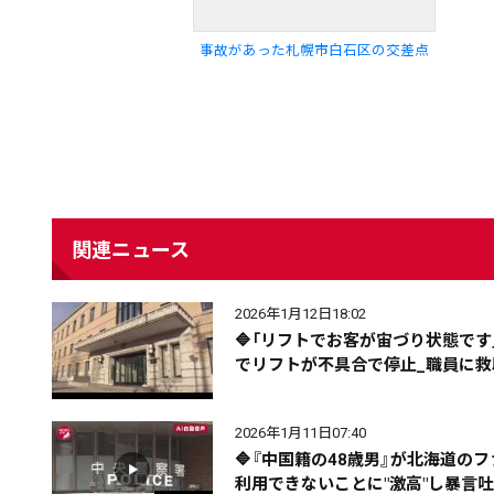
事故があった札幌市白石区の交差点
配信日
きのう
08月05日
関連ニュース
カテゴリ
事件・事故
社会
2026年1月12日18:02
🔷「リフトでお客が宙づり状態で
エリア
道北
道央
道南
でリフトが不具合で停止_職員に
2026年1月11日07:40
🔷『中国籍の48歳男』が北海道
利用できないことに"激高"し暴言