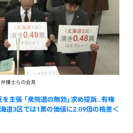
弁護士らの会見
反を主張 「衆院選の無効」求め提訴…有権
海道3区では1票の価値に2.09倍の格差＜