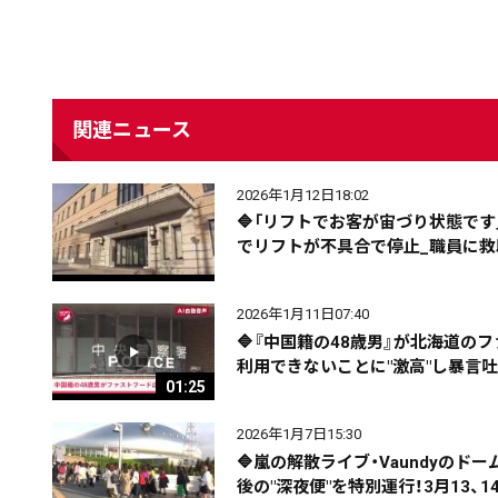
関連ニュース
2026年1月12日18:02
🔷「リフトでお客が宙づり状態で
でリフトが不具合で停止_職員に
2026年1月11日07:40
🔷『中国籍の48歳男』が北海道
配信日
きのう
08月06日
利用できないことに"激高"し暴言
01:25
2026年1月7日15:30
カテゴリ
事件・事故
社会
🔷嵐の解散ライブ・Vaundyの
後の"深夜便"を特別運行！3月13、14