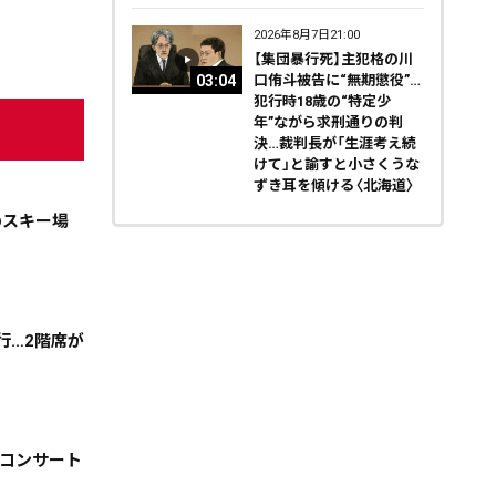
2026年8月7日21:00
【集団暴行死】主犯格の川
03:04
口侑斗被告に“無期懲役”…
犯行時18歳の“特定少
年”ながら求刑通りの判
決…裁判長が「生涯考え続
けて」と諭すと小さくうな
ずき耳を傾ける〈北海道〉
のスキー場
行…2階席が
天気
コラム・特集
でコンサート