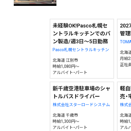
エリア
道北
道央
道南
未経験OK!Pasco札幌セ
20
ントラルキッチンでのパ
管理
ン製造/週3日～5日勤務
TOM
Pasco札幌セントラルキッチン
北海道
期間を絞る
月給2
北海道 江別市
正社員
時給1,080円～
アルバイト・パート
カテゴリで絞る
新千歳空港駐車場のシャ
軽自
トルバスドライバー
売・
株式会社スターロードシステム
株式
北海道 千歳市
北海道
時給1,300円～
時給1
アルバイト・パート
アル