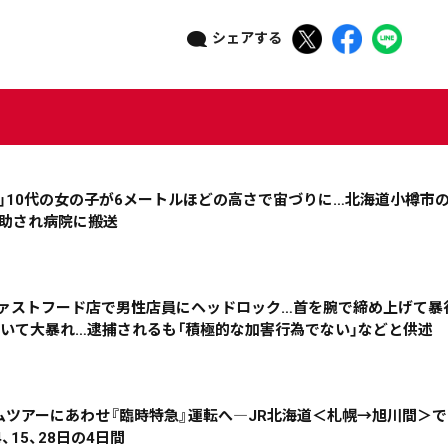
シェアする
す」10代の女の子が6メートルほどの高さで宙づりに…北海道小樽市
救助され病院に搬送
ニュース記事を探す
のファストフード店で男性店員にヘッドロック…首を腕で締め上げて暴
08月05日
08月04日
08月03日
08月02日
吐いて大暴れ…逮捕されるも「積極的な加害行為でない」などと供述
政治
道内経済
くらし・医療
エンタメ・スポーツ
ドームツアーにあわせ『臨時特急』運転へ―JR北海道＜札幌→旭川間＞
、15、28日の4日間