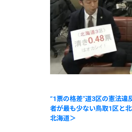
“1票の格差”道3区の憲法違
者が最も少ない鳥取1区と北
北海道＞