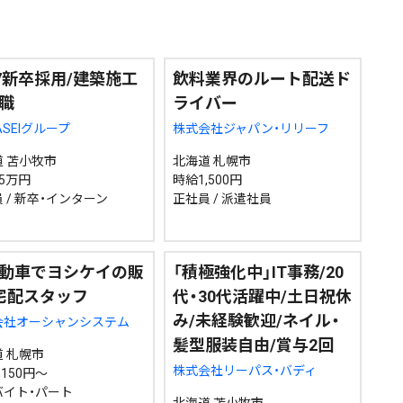
道東
全道
道外
27新卒採用/建築施工
飲料業界のルート配送ド
職
ライバー
絞り込み検索
ASEIグループ
株式会社ジャパン・リリーフ
 苫小牧市
北海道 札幌市
5万円
時給1,500円
~
 / 新卒・インターン
正社員 / 派遣社員
地域で絞る
キーワードで
動車でヨシケイの販
「積極強化中」IT事務/20
宅配スタッフ
代・30代活躍中/土日祝休
み/未経験歓迎/ネイル・
会社オーシャンシステム
髪型服装自由/賞与2回
検索
 札幌市
株式会社リーパス・バディ
,150円～
バイト・パート