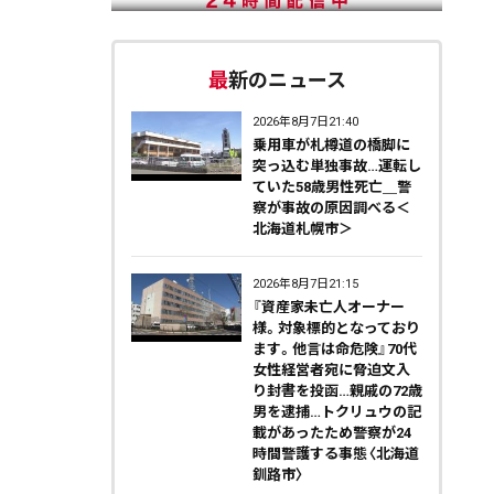
最新のニュース
2026年8月7日21:40
乗用車が札樽道の橋脚に
突っ込む単独事故…運転し
ていた58歳男性死亡＿警
察が事故の原因調べる＜
北海道札幌市＞
2026年8月7日21:15
『資産家未亡人オーナー
様。対象標的となっており
ます。他言は命危険』70代
女性経営者宛に脅迫文入
り封書を投函…親戚の72歳
男を逮捕…トクリュウの記
載があったため警察が24
時間警護する事態〈北海道
釧路市〉