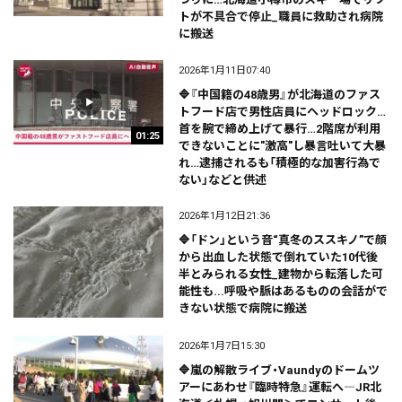
トが不具合で停止_職員に救助され病院
に搬送
2026年1月11日07:40
🔷『中国籍の48歳男』が北海道のファス
トフード店で男性店員にヘッドロック…
首を腕で締め上げて暴行…2階席が利用
01:25
できないことに"激高"し暴言吐いて大暴
れ…逮捕されるも「積極的な加害行為で
ない」などと供述
2026年1月12日21:36
🔷「ドン」という音“真冬のススキノ”で顔
から出血した状態で倒れていた10代後
半とみられる女性_建物から転落した可
能性も...呼吸や脈はあるものの会話がで
きない状態で病院に搬送
2026年1月7日15:30
🔷嵐の解散ライブ・Vaundyのドームツ
アーにあわせ『臨時特急』運転へ―JR北