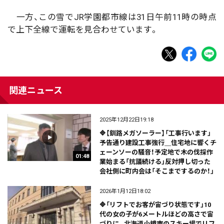
一方、この雪でJR学園都市線は31日午前11時の時点
で上下全線で運転を見合わせています。
関連ニュース
2025年12月22日19:18
🔷【釧路メガソーラー】「工事行います」
予告通り建設工事強行＿住宅地に響くチ
ェーンソーの騒音！予定地で木の伐採作
01:48
業始まる「抗議続ける」反対押し切った
会社側に町内会は「そこまでするのか！」
2026年1月12日18:02
🔷「リフトでお客が宙づり状態です」10
代の女の子が6メートルほどの高さで宙
づりに…北海道小樽市のスキー場でリフ