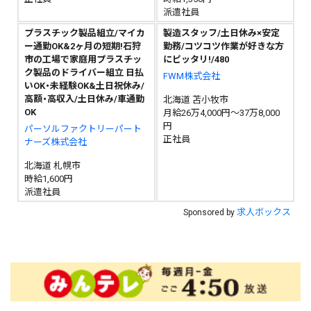
派遣社員
プラスチック製品組立/マイカ
製造スタッフ/土日休み×安定
ー通勤OK&2ヶ月の短期!石狩
勤務/コツコツ作業が好きな方
市の工場で家庭用プラスチッ
にピッタリ!/480
ク製品のドライバー組立 日払
FWM株式会社
いOK・未経験OK&土日祝休み/
高額・高収入/土日休み/車通勤
北海道 苫小牧市
OK
月給26万4,000円～37万8,000
円
パーソルファクトリーパート
正社員
ナーズ株式会社
北海道 札幌市
時給1,600円
派遣社員
求人ボックス
Sponsored by