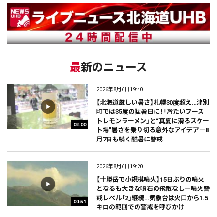
最新のニュース
2026年8月6日19:40
【北海道厳しい暑さ】札幌30度超え…津別
町では35度の猛暑日に！「冷たいブース
トレモンラーメン」と“真夏に滑るスケー
03:00
ト場”暑さを乗り切る意外なアイデア―8
月7日も続く酷暑に警戒
2026年8月6日19:20
【十勝岳で小規模噴火】15日ぶりの噴火
となるも大きな噴石の飛散なし―噴火警
戒レベル「2」継続…気象台は火口から1.5
00:51
キロの範囲での警戒を呼びかけ