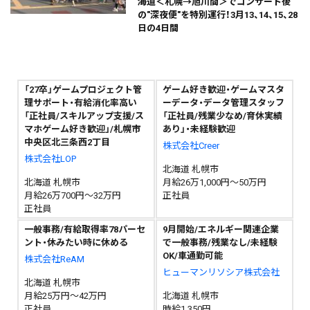
海道＜札幌→旭川間＞でコンサート後
の"深夜便"を特別運行！3月13、14、15、28
日の4日間
「27卒」ゲームプロジェクト管
ゲーム好き歓迎・ゲームマスタ
理サポート・有給消化率高い
ーデータ・データ管理スタッフ
「正社員/スキルアップ支援/ス
「正社員/残業少なめ/育休実績
マホゲーム好き歓迎」/札幌市
あり」・未経験歓迎
中央区北三条西2丁目
株式会社Creer
株式会社LOP
北海道 札幌市
北海道 札幌市
月給26万1,000円～50万円
月給26万700円～32万円
正社員
正社員
一般事務/有給取得率78パーセ
9月開始/エネルギー関連企業
ント・休みたい時に休める
で一般事務/残業なし/未経験
OK/車通勤可能
株式会社ReAM
ヒューマンリソシア株式会社
北海道 札幌市
月給25万円～42万円
北海道 札幌市
正社員
時給1,350円