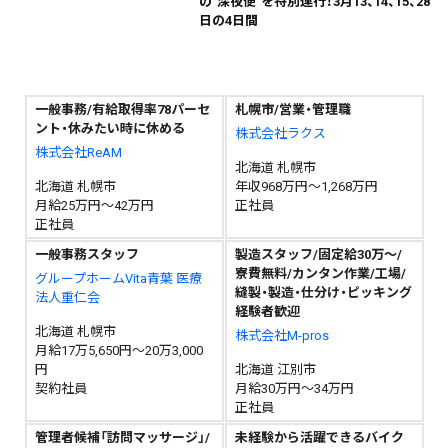
の"深夜便"を特別運行！3月13、14、15、28
日の4日間
一般事務/有給取得率78パーセ
札幌市/営業・管理職
ント・休みたい時に休める
株式会社ラクス
株式会社ReAM
北海道 札幌市
北海道 札幌市
年収968万円～1,268万円
月給25万円～42万円
正社員
正社員
一般事務スタッフ
製造スタッフ/固定給30万～/
寮費無料/カンタン作業/工場/
グループホームVita青葉 医療
縫製・製造・仕分け・ピッキング
法人重仁会
経験者歓迎
北海道 札幌市
株式会社M-pros
月給17万5,650円～20万3,000
円
北海道 江別市
契約社員
月給30万円～34万円
正社員
管理者候補「訪問マッサージ」/
未経験から活躍できるバイク