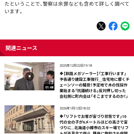
たということで、警察は余罪なども含めて詳しく調べて
います。
関連ニュース
2025年12月22日19:18
🔷【釧路メガソーラー】「工事行います」
予告通り建設工事強行＿住宅地に響くチ
ェーンソーの騒音！予定地で木の伐採作
01:48
業始まる「抗議続ける」反対押し切った
会社側に町内会は「そこまでするのか！」
2026年1月12日18:02
🔷「リフトでお客が宙づり状態です」10
代の女の子が6メートルほどの高さで宙
づりに…北海道小樽市のスキー場でリフ
トが不具合で停止_職員に救助され病院