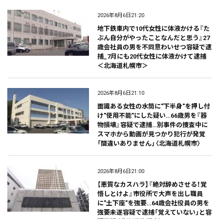
2026年8月6日21:20
地下鉄車内で10代女性に体液かける『た
ぶん自分がやったことなんだと思う』27
歳会社員の男を不同意わいせつ容疑で逮
捕_7月にも20代女性に体液かけて逮捕
＜北海道札幌市＞
2026年8月6日21:10
面識ある女性の水筒に"下半身"を押し付
け"使用不能"にした疑い…66歳男を『器
物損壊』容疑で逮捕…別事件の捜査中に
スマホから動画が見つかり犯行が発覚
「間違いありません」〈北海道札幌市〉
2026年8月6日21:00
【悪質なカスハラ】『絶対辞めさせる！覚
悟しとけよ』市役所で大声を出し職員
に"土下座"を強要…64歳会社役員の男を
強要未遂容疑で逮捕「覚えていない」と容