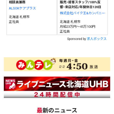
相談員兼務
販売・接客スタッフ/100%反
響・来店対応/年間休日120日
ALSOKケアプラス
株式会社バイク王&カンパニー
北海道 札幌市
正社員
北海道 札幌市
月給23万円～45万100円
正社員
求人ボックス
Sponsored by
最新のニュース