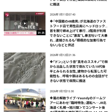
に搬送
2026年1月11日07:40
🔷『中国籍の48歳男』が北海道のファス
トフード店で男性店員にヘッドロック…
首を腕で締め上げて暴行…2階席が利用
01:25
できないことに"激高"し暴言吐いて大暴
れ…逮捕されるも「積極的な加害行為で
ない」などと供述
2026年1月12日21:36
🔷「ドン」という音“真冬のススキノ”で顔
から出血した状態で倒れていた10代後
半とみられる女性_建物から転落した可
能性も...呼吸や脈はあるものの会話がで
きない状態で病院に搬送
2026年1月7日15:30
🔷嵐の解散ライブ・Vaundyのドームツ
アーにあわせ『臨時特急』運転へ―JR北
海道＜札幌→旭川間＞でコンサート後