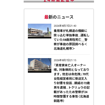
最新のニュース
2026年8月7日21:40
乗用車が札樽道の橋脚に
突っ込む単独事故…運転し
ていた58歳男性死亡＿警
察が事故の原因調べる＜
北海道札幌市＞
2026年8月7日21:15
『資産家未亡人オーナー
様。対象標的となっており
ます。他言は命危険』70代
女性経営者宛に脅迫文入
り封書を投函…親戚の72歳
男を逮捕…トクリュウの記
載があったため警察が24
時間警護する事態〈北海道
釧路市〉