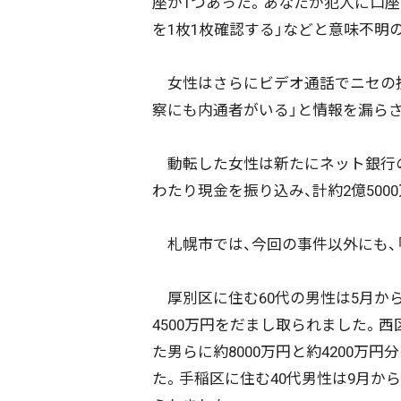
座が1つあった。あなたが犯人に口
を1枚1枚確認する」などと意味不明
女性はさらにビデオ通話でニセの捜
察にも内通者がいる」と情報を漏ら
動転した女性は新たにネット銀行の口座
わたり現金を振り込み、計約2億50
札幌市では、今回の事件以外にも、
厚別区に住む60代の男性は5月から
4500万円をだまし取られました。西
た男らに約8000万円と約4200万円
た。手稲区に住む40代男性は9月から