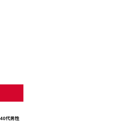
天気
コラム・特集
40代男性