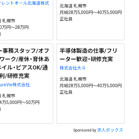
オレントオール北海道株式
北海道 札幌市
月給28万5,000円～40万5,000円
正社員
 札幌市
0万円～28万円
員
・事務スタッフ/オフ
半導体製造の仕事/フリ
ワーク/産休・育休あ
ーター歓迎・研修充実
ネイル・ピアスOK/通
株式会社大斗
利/研修充実
北海道 札幌市
leureVie株式会社
月給28万5,000円～40万5,000円
正社員
 札幌市
4万5,000円～50万円
員
求人ボックス
Sponsored by