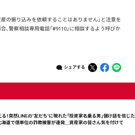
産の振り込みを依頼することはありません」と注意を
、警察相談専用電話「#9110」に相談するよう呼びか
ニュース記事を探す
シェアする
08月05日
08月04日
08月03日
08月02日
政治
道内経済
くらし・医療
エンタメ・スポーツ
える！突然LINEの"友だち"に現れた「投資家名乗る男」儲け話を信じた
＿北海道で億単位の詐欺被害が連発＿資産家の皆さん気を付けて
道東
全道
道外