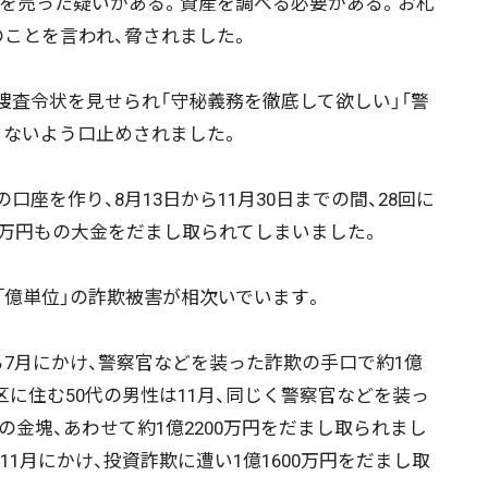
座を売った疑いがある。資産を調べる必要がある。お札
のことを言われ、脅されました。
査令状を見せられ「守秘義務を徹底して欲しい」「警
さないよう口止めされました。
を作り、8月13日から11月30日までの間、28回に
00万円もの大金をだまし取られてしまいました。
「億単位」の詐欺被害が相次いでいます。
7月にかけ、警察官などを装った詐欺の手口で約1億
区に住む50代の男性は11月、同じく警察官などを装っ
分の金塊、あわせて約1億2200万円をだまし取られまし
11月にかけ、投資詐欺に遭い1億1600万円をだまし取