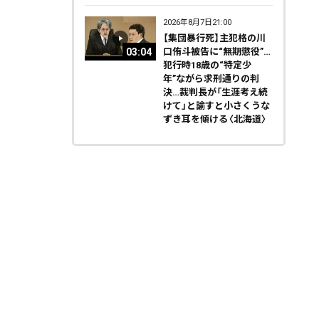
2026年8月7日21:00
【集団暴行死】主犯格の川
03:04
口侑斗被告に“無期懲役”…
犯行時18歳の“特定少
年”ながら求刑通りの判
決…裁判長が「生涯考え続
けて」と諭すと小さくうな
ずき耳を傾ける〈北海道〉