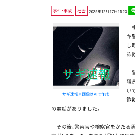
事件・事故
社会
2025年12月17日15:20
札
キ
し
詐
警
職
い
サギ速報※画像はAIで作成
詐
の電話がありました。
その後、警察官や検察官をかたる男