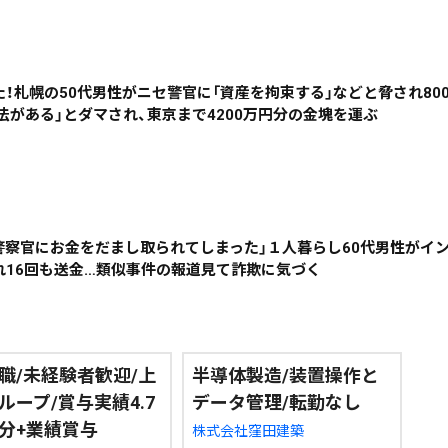
絞り込み検索
えた！札幌の50代男性がニセ警官に「資産を拘束する」などと脅され80
法がある」とダマされ、東京まで4200万円分の金塊を運ぶ
~
地域で絞る
キーワードで
ニセ警察官にお金をだまし取られてしまった」１人暮らし60代男性がイ
れ16回も送金…類似事件の報道見て詐欺に気づく
検索
職/未経験者歓迎/上
半導体製造/装置操作と
ループ/賞与実績4.7
データ管理/転勤なし
分+業績賞与
株式会社窪田建築