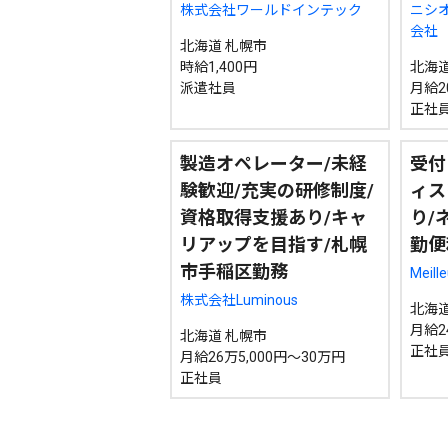
株式会社ワールドインテック
ニシ
会社
北海道 札幌市
時給1,400円
北海道
派遣社員
月給2
正社
製造オペレーター/未経
受付
験歓迎/充実の研修制度/
ィス
資格取得支援あり/キャ
り/
リアップを目指す/札幌
勤便
市手稲区勤務
Meil
株式会社Luminous
北海道
月給2
北海道 札幌市
正社
月給26万5,000円～30万円
正社員