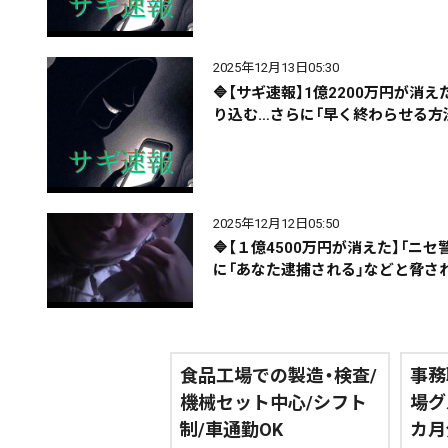
2025年12月13日05:30
🔷【サギ速報】1億2200万円が消
り込む…さらに「早く終わらせる方
期間を絞る
カテゴリで絞る
2025年12月12日05:50
🔷【１億4500万円が消えた】「
に「あなた逮捕される」などと脅さ
食品工場での製造・検査/
事務
機械セット中心/シフト
場グ
制/車通勤OK
カ月