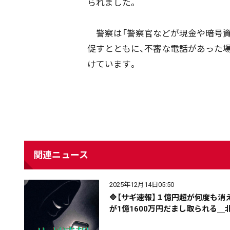
られました。
警察は「警察官などが現金や暗号資
促すとともに、不審な電話があった場合
けています。
配信日
きのう
08月06日
関連ニュース
カテゴリ
事件・事故
社会
2025年12月14日05:50
🔷【サギ速報】１億円超が何度も消
が1億1600万円だまし取られる
エリア
道北
道央
道南