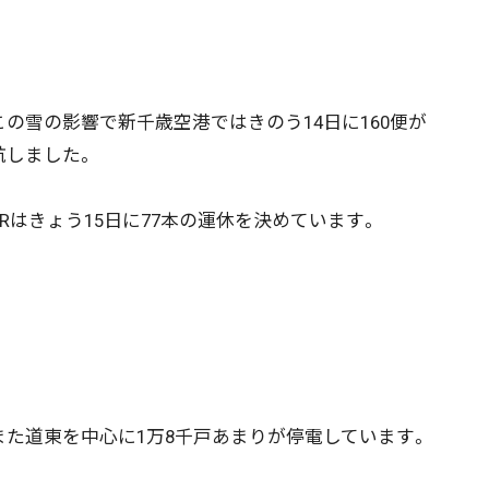
の雪の影響で新千歳空港ではきのう14日に160便が
航しました。
Rはきょう15日に77本の運休を決めています。
ニュース記事を探す
08月04日
08月03日
08月02日
08月01日
政治
道内経済
くらし・医療
エンタメ・スポーツ
た道東を中心に1万8千戸あまりが停電しています。