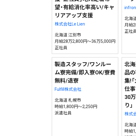
望・有給消化率高い/キャ
infr
リアアップ支援
北海道
株式会社Le Lien
月給2
正社
北海道 江別市
月給28万2,800円～36万5,000円
正社員
製造スタッフ/ワンルー
北海
ム寮完備/即入寮OK/寮費
品の
無料/退寮
集!
仕事
Fulfill株式会社
30
北海道 札幌市
り」
時給1,800円～2,250円
派遣社員
株式
北海道
時給1,