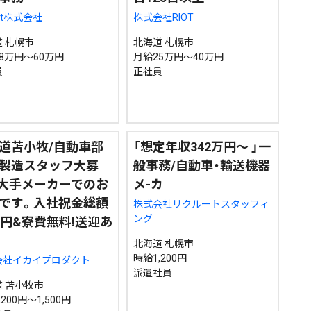
ont株式会社
株式会社RIOT
 札幌市
北海道 札幌市
8万円～60万円
月給25万円～40万円
員
正社員
道苫小牧/自動車部
「想定年収342万円～ 」一
製造スタッフ大募
般事務/自動車・輸送機器
「大手メーカーでのお
メ-カ
です。入社祝金総額
株式会社リクルートスタッフィ
ング
万円&寮費無料!送迎あ
北海道 札幌市
時給1,200円
会社イカイプロダクト
派遣社員
 苫小牧市
200円～1,500円