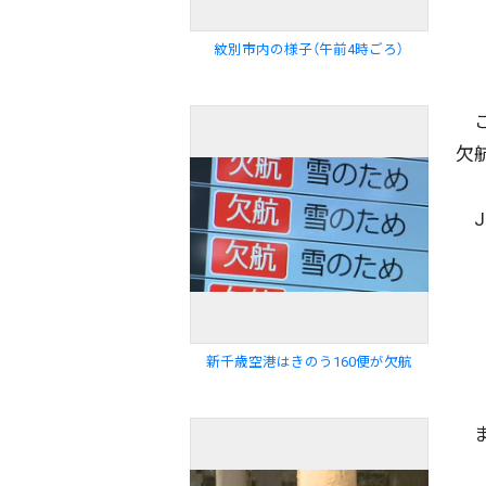
紋別市内の様子（午前4時ごろ）
こ
欠
J
配信日
きのう
08月05日
新千歳空港はきのう160便が欠航
カテゴリ
事件・事故
社会
ま