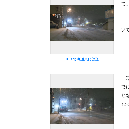
て
「
い
UHB 北海道文化放送
道
で
と
な