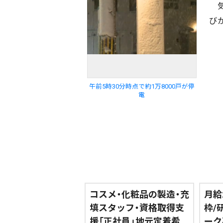
気
エリア
道北
道央
道南
び
期間を絞る
午前5時30分時点で約1万8000戸が停
電
カテゴリで絞る
コスメ・化粧品の製造・充
月給
填スタッフ・資格取得支
枠/
援「正社員」地元定着希
ーク