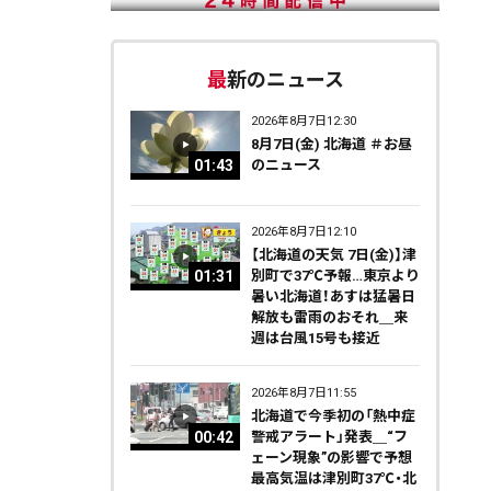
最新のニュース
2026年8月7日12:30
8月7日(金) 北海道 ＃お昼
01:43
のニュース
2026年8月7日12:10
【北海道の天気 7日(金)】津
01:31
別町で37℃予報…東京より
暑い北海道！あすは猛暑日
解放も雷雨のおそれ＿来
週は台風15号も接近
2026年8月7日11:55
北海道で今季初の「熱中症
00:42
警戒アラート」発表＿“フ
ェーン現象”の影響で予想
最高気温は津別町37℃・北