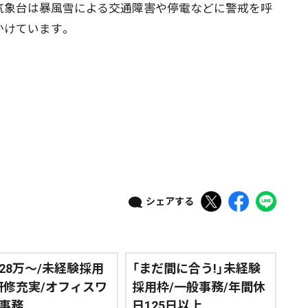
象台は暴風雪による交通障害や停電などに警戒を呼
道東
全道
道外
かけています。
絞り込み検索
~
地域で絞る
キーワードで
シェアする
検索
28万～/未経験採用
「まだ間に合う!」未経験
研修充実/オフィスワ
採用枠/一般事務/年間休
事務
日125日以上