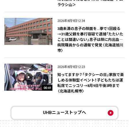
ラウシ山＞
2026年8月9日12:34
3歳未満の息子の顔面を…拳で1回殴る
→31歳父親を暴行容疑で逮捕「たたいた
ことは間違いない」息子は顔に内出血―
病院職員からの通報で発覚〈北海道旭川
市〉
2026年8月9日12:23
知ってますか？「タクシーの日」家族で楽
しめる体験型イベント！子どもたちは運
転席でニッコリ→8月9日午後3時まで
00:41
〈北海道札幌市〉
UHBニューストップへ