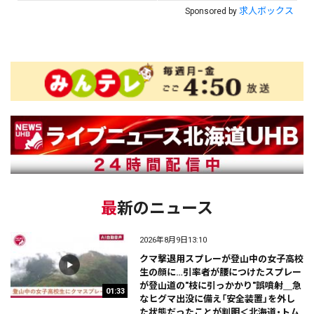
求人ボックス
Sponsored by
最新のニュース
2026年8月9日13:10
クマ撃退用スプレーが登山中の女子高校
生の顔に…引率者が腰につけたスプレー
が登山道の"枝に引っかかり"誤噴射＿急
01:33
なヒグマ出没に備え「安全装置」を外し
た状態だったことが判明＜北海道・トム