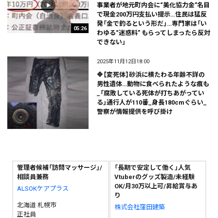
事業者が地元町内会に“美化協力金”名目
で現金200万円支払い提示…住民は猛反
発「金で釣るという形だ」…専門家は「い
05:26
わゆる“迷惑料” もらってしまったら反対
できない」
2025年11月12日18:00
🔷【変死体】砂浜に横たわる年齢不詳の
男性遺体…動物に食べられたような痕も
_「腐敗している死体が打ちあがってい
る」通行人が110番_身長180cmぐらい_
警察が情報提供を呼び掛け
管理者候補「訪問マッサージ」/
「長期で安定して働く」人気
相談員兼務
Vtuberのグッズ製造/未経験
OK/月30万以上可/昇給賞与あ
ALSOKケアプラス
り
北海道 札幌市
株式会社窪田建築
正社員