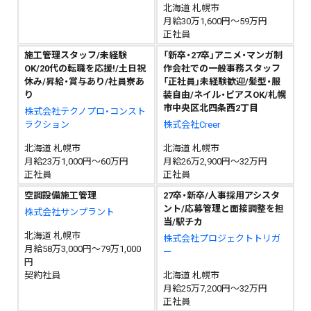
北海道 札幌市
月給30万1,600円～59万円
正社員
施工管理スタッフ/未経験
「新卒・27卒」アニメ・マンガ制
OK/20代の転職を応援!/土日祝
作会社での一般事務スタッフ
休み/昇給・賞与あり/社員寮あ
「正社員」未経験歓迎/髪型・服
り
装自由/ネイル・ピアスOK/札幌
市中央区北四条西2丁目
株式会社テクノプロ・コンスト
ラクション
株式会社Creer
北海道 札幌市
北海道 札幌市
月給23万1,000円～60万円
月給26万2,900円～32万円
正社員
正社員
空調設備施工管理
27卒・新卒/人事採用アシスタ
ント/応募管理と面接調整を担
株式会社サンプラント
当/駅チカ
北海道 札幌市
株式会社プロジェクトトリガ
月給58万3,000円～79万1,000
ー
円
契約社員
北海道 札幌市
月給25万7,200円～32万円
正社員