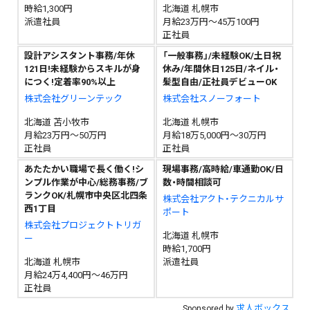
時給1,300円
北海道 札幌市
派遣社員
月給23万円～45万100円
正社員
設計アシスタント事務/年休
「一般事務」/未経験OK/土日祝
121日!未経験からスキルが身
休み/年間休日125日/ネイル・
につく!定着率90%以上
髪型自由/正社員デビューOK
株式会社グリーンテック
株式会社スノーフォート
北海道 苫小牧市
北海道 札幌市
月給23万円～50万円
月給18万5,000円～30万円
正社員
正社員
あたたかい職場で長く働く!シ
現場事務/高時給/車通勤OK/日
ンプル作業が中心/総務事務/ブ
数・時間相談可
ランクOK/札幌市中央区北四条
株式会社アクト・テクニカルサ
西1丁目
ポート
株式会社プロジェクトトリガ
北海道 札幌市
ー
時給1,700円
北海道 札幌市
派遣社員
月給24万4,400円～46万円
正社員
求人ボックス
Sponsored by