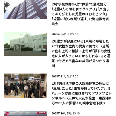
🔳小学校教師3人が“体罰”で懲戒処分…
「児童4人の頭を拳でグリグリ」「声出し
てあくびをした児童のほおをビンタ」
「児童に蹴られ蹴り返す」北海道教育委
員会
2025年9月15日22:00
🔳【誰かが部屋にいる】未明に帰宅した
20代女性が室内の異変に気付く→近所
に住む上司に相談→上司が「部下の女性
宅に人が入っているかもしれない」と通
報→付近で不審な43歳男が見つかり逮
捕
2025年11月5日17:30
🔳【判明】地下鉄の大規模停電の原因は
「風船」だった！乗客が持っていたアルミ
バルーンが風に飛ばされてフワフワとト
ンネルへ→天井で火花が発生＿東西線8
万2000人に影響＜札幌市営地下鉄＞
2025年10月25日13:10