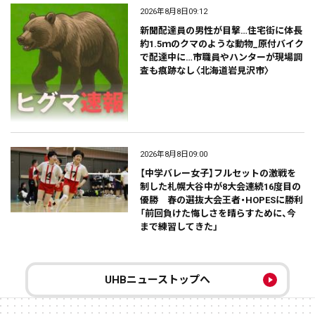
2026年8月8日09:12
新聞配達員の男性が目撃…住宅街に体長
約1.5ｍのクマのような動物_原付バイク
で配達中に…市職員やハンターが現場調
査も痕跡なし〈北海道岩見沢市〉
2026年8月8日09:00
【中学バレー女子】フルセットの激戦を
制した札幌大谷中が8大会連続16度目の
優勝 春の選抜大会王者・HOPESに勝利
「前回負けた悔しさを晴らすために、今
まで練習してきた」
UHBニューストップへ