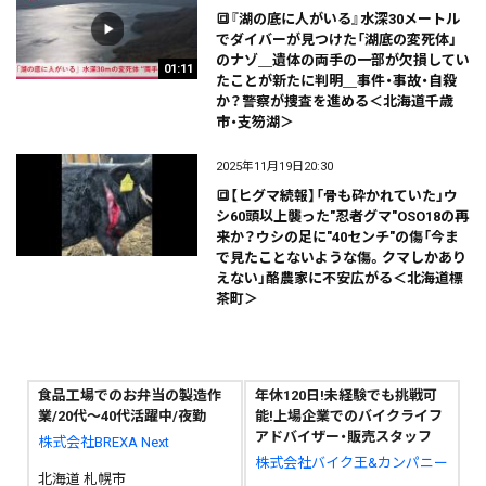
🔳『湖の底に人がいる』水深30メートル
でダイバーが見つけた「湖底の変死体」
のナゾ＿遺体の両手の一部が欠損してい
01:11
たことが新たに判明＿事件・事故・自殺
か？警察が捜査を進める＜北海道千歳
市・支笏湖＞
2025年11月19日20:30
🔳【ヒグマ続報】「骨も砕かれていた」ウ
シ60頭以上襲った"忍者グマ"OSO18の再
来か？ウシの足に"40センチ"の傷「今ま
で見たことないような傷。クマしかあり
えない」酪農家に不安広がる＜北海道標
茶町＞
食品工場でのお弁当の製造作
年休120日!未経験でも挑戦可
業/20代～40代活躍中/夜勤
能!上場企業でのバイクライフ
アドバイザー・販売スタッフ
株式会社BREXA Next
株式会社バイク王&カンパニー
北海道 札幌市