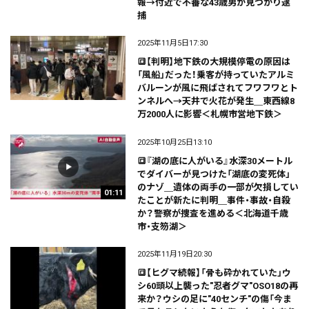
報→付近で不審な43歳男が見つかり逮
捕
2025年11月5日17:30
🔳【判明】地下鉄の大規模停電の原因は
「風船」だった！乗客が持っていたアルミ
バルーンが風に飛ばされてフワフワとト
ンネルへ→天井で火花が発生＿東西線8
万2000人に影響＜札幌市営地下鉄＞
2025年10月25日13:10
🔳『湖の底に人がいる』水深30メートル
でダイバーが見つけた「湖底の変死体」
のナゾ＿遺体の両手の一部が欠損してい
01:11
たことが新たに判明＿事件・事故・自殺
か？警察が捜査を進める＜北海道千歳
市・支笏湖＞
2025年11月19日20:30
🔳【ヒグマ続報】「骨も砕かれていた」ウ
シ60頭以上襲った"忍者グマ"OSO18の再
来か？ウシの足に"40センチ"の傷「今ま