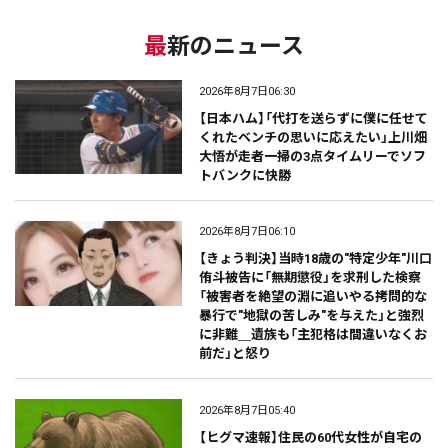
最新のニュース
2026年8月7日06:30
【日本ハム】「代打を送らずに僕に任せて
くれたベンチの思いに応えたい」上川畑
大悟が走者一掃の3点タイムリーでソフ
トバンクに快勝
2026年8月7日06:10
【きょう判決】当時18歳の"特定少年"川口
侑斗被告に「無期懲役」を求刑した検察
「被害者を絶望の淵に追いやる拷問的な
暴行で"地獄の苦しみ"を与えた」と強烈
に非難＿遺族も「主犯格は間違いなくお
前だ」と怒り
2026年8月7日05:40
【ヒグマ速報】住民の60代女性が自宅の