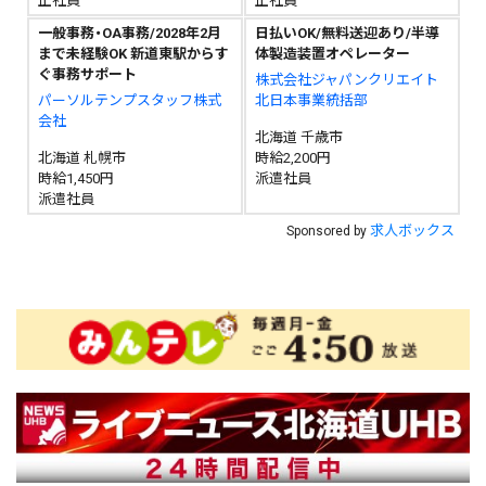
正社員
正社員
一般事務・OA事務/2028年2月
日払いOK/無料送迎あり/半導
まで未経験OK 新道東駅からす
体製造装置オペレーター
ぐ事務サポート
株式会社ジャパンクリエイト
パーソルテンプスタッフ株式
北日本事業統括部
会社
北海道 千歳市
北海道 札幌市
時給2,200円
時給1,450円
派遣社員
派遣社員
求人ボックス
Sponsored by