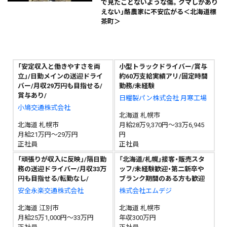
で見たことないような傷。クマしかあり
えない」酪農家に不安広がる＜北海道標
茶町＞
「安定収入と働きやすさを両
小型トラックドライバー/賞与
立」/日勤メインの送迎ドライ
約60万支給実績アリ/固定時間
バー/月収29万円も目指せる/
勤務/未経験
賞与あり/
日糧製パン株式会社 月寒工場
小鳩交通株式会社
北海道 札幌市
北海道 札幌市
月給28万9,370円～33万6,945
月給21万円～29万円
円
正社員
正社員
「頑張りが収入に反映」/隔日勤
「北海道/札幌」接客・販売スタ
務の送迎ドライバー/月収33万
ッフ/未経験歓迎・第二新卒や
円も目指せる/転勤なし/
ブランク期間のある方も歓迎
安全永楽交通株式会社
株式会社エムデジ
北海道 江別市
北海道 札幌市
月給25万1,000円～33万円
年収300万円