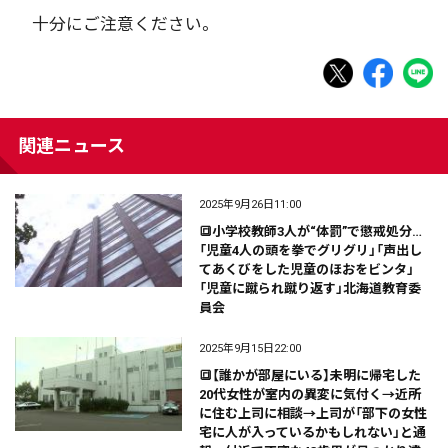
十分にご注意ください。
関連ニュース
2025年9月26日11:00
🔳小学校教師3人が“体罰”で懲戒処分…
「児童4人の頭を拳でグリグリ」「声出し
てあくびをした児童のほおをビンタ」
「児童に蹴られ蹴り返す」北海道教育委
員会
2025年9月15日22:00
🔳【誰かが部屋にいる】未明に帰宅した
20代女性が室内の異変に気付く→近所
に住む上司に相談→上司が「部下の女性
宅に人が入っているかもしれない」と通