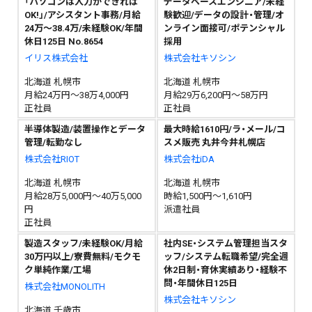
「パソコンは入力ができれば
データベースエンジニア/未経
OK!」/アシスタント事務/月給
験歓迎/データの設計・管理/オ
24万～38.4万/未経験OK/年間
ンライン面接可/ポテンシャル
休日125日 No.8654
採用
イリス株式会社
株式会社キソシン
北海道 札幌市
北海道 札幌市
月給24万円～38万4,000円
月給29万6,200円～58万円
正社員
正社員
半導体製造/装置操作とデータ
最大時給1610円/ラ・メール/コ
管理/転勤なし
スメ販売 丸井今井札幌店
株式会社RIOT
株式会社iDA
北海道 札幌市
北海道 札幌市
月給28万5,000円～40万5,000
時給1,500円～1,610円
円
派遣社員
正社員
製造スタッフ/未経験OK/月給
社内SE・システム管理担当スタ
30万円以上/寮費無料/モクモ
ッフ/システム転職希望/完全週
ク単純作業/工場
休2日制・育休実績あり・経験不
問・年間休日125日
株式会社MONOLITH
株式会社キソシン
北海道 千歳市