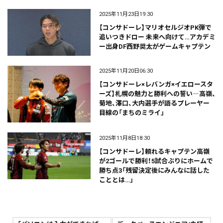
2025年11月23日19:30
【コンサドーレ】マリオセルジオPK弾で
追いつきドロー 未来へ向けて…アカデミ
ー出身DF西野奨太がゲームキャプテン
2025年11月20日06:30
【コンサドーレ×レバンガ×イエロースタ
ーズ】札幌の魅力と勝利への誓い―高嶺、
菊地、澤口、大内選手が語るプレーヤー
目線の「まちのミライ」
2025年11月8日18:30
【コンサドーレ】頼れるキャプテン高嶺
が2ゴールで勝利！5試合ぶりにホームで
勝ち点3「残留決定後にみんなに話した
こととは…」