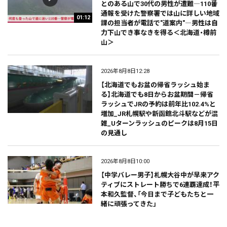
とのある山で30代の男性が遭難―110番
通報を受けた警察署では山に詳しい地域
01:12
課の担当者が電話で"道案内"―男性は自
力下山でき事なきを得る＜北海道・樽前
山＞
2026年8月8日12:28
【北海道でもお盆の帰省ラッシュ始ま
る】北海道でも8日からお盆期間－帰省
ラッシュでJRの予約は前年比102.4%と
増加_JR札幌駅や新函館北斗駅などが混
雑_Uターンラッシュのピークは8月15日
の見通し
2026年8月8日10:00
【中学バレー男子】札幌大谷中が早来アク
ティブにストレート勝ちで6連覇達成！平
本和久監督、「今日まで子どもたちと一
緒に頑張ってきた」