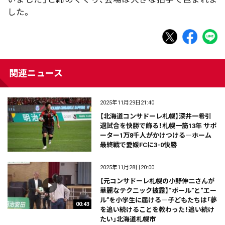
した。
関連ニュース
2025年11月29日21:40
【北海道コンサドーレ札幌】深井一希引
退試合を快勝で飾る！札幌一筋13年 サポ
ーター1万8千人がかけつける―ホーム
最終戦で愛媛FCに3-0快勝
2025年11月28日20:00
【元コンサドーレ札幌の小野伸二さんが
華麗なテクニック披露】“ボール”と“エー
ル”を小学生に届ける―子どもたちは「夢
00:43
を追い続けることを教わった！追い続け
たい」北海道札幌市