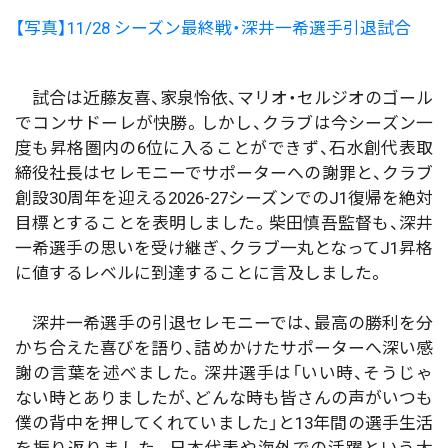
【写真】11/28 シーズン最終戦・深井一希選手引退試合
試合は近藤友喜、家泉怜依、マリオ・セルジオのゴール
でコンサドーレが快勝。しかし、クラブは今シーズン一
度も昇格圏内の6位に入ることができず、石水創代表取
締役社長はセレモニーでサポーターへの謝罪と、クラブ
創設30周年を迎える2026-27シーズンでのJ1復帰を絶対
目標とすることを表明しました。柴田慎吾監督も、深井
一希選手の思いを受け継ぎ、クラブ一丸となってJ1昇格
に値するレベルに到達することに言及しました。
深井一希選手の引退セレモニーでは、最高の勝利を分
かち合えた喜びを語り、詰めかけたサポーターへ深い感
謝の言葉を述べました。深井選手は「いい時、そうじゃ
ない時とありましたが、どんな時も皆さんの声がいつも
僕の背中を押してくれていました」と13年間の選手生活